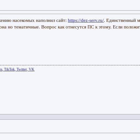
жению насекомых наполнил сайт:
https://dez-serv.ru/
. Единственный м
иона но тематичные. Вопрос как отнесутся ПС к этому. Если положи
m, TikTok, Twitter, VK