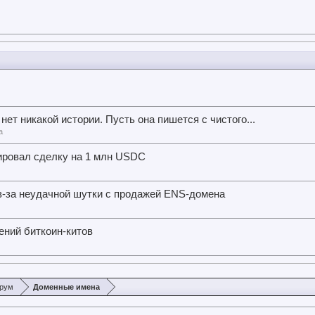
ne нет никакой истории. Пусть она пишется с чистого...
а
ировал сделку на 1 млн USDC
-за неудачной шутки с продажей ENS-домена
ений биткоин-китов
орум
Доменные имена