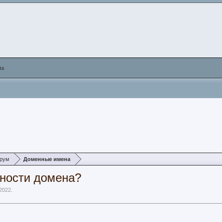
ма
орум
Доменные имена
ьности домена?
2022
.