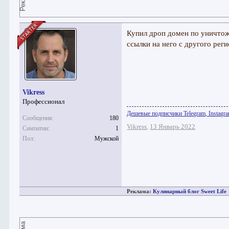
Купил дроп домен по уничто
ссылки на него с другого рег
Vikress
Профессионал
Дешевые подписчики Telegram, Instagra
Сообщения:
180
Vikress
13 Январь 2022
,
Симпатии:
1
Пол:
Мужской
Реклама:
Кулинарный блог Sweet Life