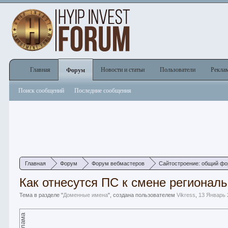
Главная
Новости и статьи
Пользователи
Рекла
Форум
Поиск сообщений
Последние сообщения
Главная
Форум
Форум вебмастеров
Сайтостроение: общий ф
Как отнесутся ПС к смене регионал
Тема в разделе "
Доменные имена
", создана пользователем
Vikress
,
13 Январь 
Реклама