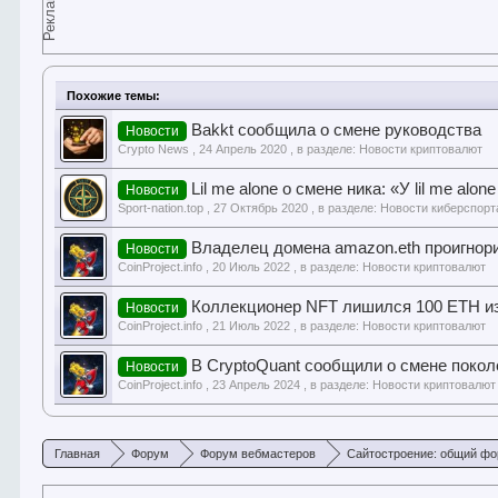
Реклама
Похожие темы:
Bakkt сообщила о смене руководства
Новости
Crypto News
,
24 Апрель 2020
, в разделе:
Новости криптовалют
Lil me alone о смене ника: «У lil me alo
Новости
Sport-nation.top
,
27 Октябрь 2020
, в разделе:
Новости киберспорт
Владелец домена amazon.eth проигнор
Новости
CoinProject.info
,
20 Июль 2022
, в разделе:
Новости криптовалют
Коллекционер NFT лишился 100 ETH из
Новости
CoinProject.info
,
21 Июль 2022
, в разделе:
Новости криптовалют
В CryptoQuant сообщили о смене покол
Новости
CoinProject.info
,
23 Апрель 2024
, в разделе:
Новости криптовалют
Главная
Форум
Форум вебмастеров
Сайтостроение: общий ф