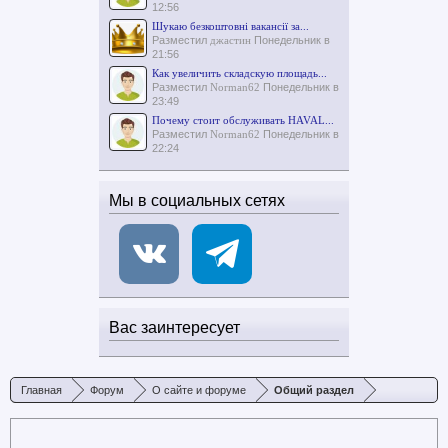
12:56
Шукаю безкоштовні вакансії за...
Разместил
джастин
Понедельник в
21:56
Как увеличить складскую площадь...
Разместил
Norman62
Понедельник в
23:49
Почему стоит обслуживать HAVAL...
Разместил
Norman62
Понедельник в
22:24
Мы в социальных сетях
Вас заинтересует
Главная
Форум
О сайте и форуме
Общий раздел