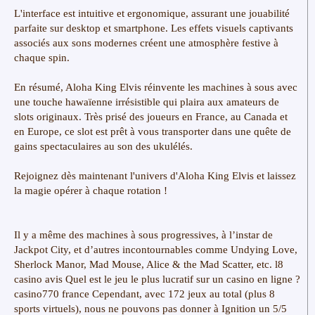
L'interface est intuitive et ergonomique, assurant une jouabilité
parfaite sur desktop et smartphone. Les effets visuels captivants
associés aux sons modernes créent une atmosphère festive à
chaque spin.
En résumé, Aloha King Elvis réinvente les machines à sous avec
une touche hawaïenne irrésistible qui plaira aux amateurs de
slots originaux. Très prisé des joueurs en France, au Canada et
en Europe, ce slot est prêt à vous transporter dans une quête de
gains spectaculaires au son des ukulélés.
Rejoignez dès maintenant l'univers d'Aloha King Elvis et laissez
la magie opérer à chaque rotation !
Il y a même des machines à sous progressives, à l’instar de
Jackpot City, et d’autres incontournables comme Undying Love,
Sherlock Manor, Mad Mouse, Alice & the Mad Scatter, etc. l8
casino avis Quel est le jeu le plus lucratif sur un casino en ligne ?
casino770 france Cependant, avec 172 jeux au total (plus 8
sports virtuels), nous ne pouvons pas donner à Ignition un 5/5