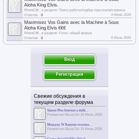
Aloha King Elvis.
RhetaClift
, в разделе:
Поиск работы/подбор персонала/сервисы
4 Июнь 2026
Ответов:
0
Maximisez Vos Gains avec la Machine à Sous
Aloha King Elvis €€€
RhetaClift
, в разделе:
Forex: общий форум
8 Июль 2026
Ответов:
0
Вход
Регистрация
Свежие обсуждения в
текущем разделе форума
Sázení Přes Internet a další...
Разместил
RhetaClift
15 Июль 2026
Maszyny W Kasynie rowniez...
Разместил
RhetaClift
15 Июль 2026
Casino Svindel Eller Ikke?