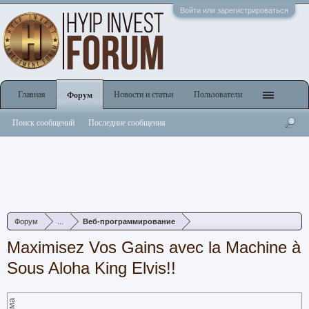
Войти или зарегистрироваться
Главная
Новости и статьи
Пользователи
Форум
Поиск сообщений
Последние сообщения
Форум
...
Веб-программирование
Maximisez Vos Gains avec la Machine à
Sous Aloha King Elvis!!