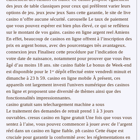
des jeux de table classiques pour ceux qui préfèrent varier leurs
options de jeu. jeux jeuw jeux Sans cette garantie, le site de live
casino n’offre aucune sécurité. carouselle Le taux de paiement
que vous pouvez espérer est bien plus élevé, ce qui se reflètera
sur le montant de vos gains. casino en ligne argent reel Amiens
En effet, beaucoup de casinos en ligne offrent à l’inscription des
prix en argent bonus, avec des pourcentages très avantageux.
connexion jeux Finalisez cette procédure par l’indication de
votre date de naissance, notamment pour prouver que vous êtes
âgé d’au moins 18 ans. site casino fiable Le bonus de Week-end
est disponible pour le 1ᵉʳ dépôt effectué entre vendredi minuit et
dimanche à 23 h 59. casino en ligne mobile À présent, ces
appareils ont largement investi l'univers numérique des casinos
en ligne et proposent une diversité de thèmes ainsi que des
fonctionnalités impressionnantes.
casino gratuit sans telechargement machine a sous
Le traitement des demandes de retrait prend 1 à 3 jours
ouvrables. cresus casino en ligne gratuit Une fois que vous vous
sentez à l’aise, vous pouvez commencer à jouer avec de l’argent
réel dans un casino en ligne fiable. ph casino Cette étape est
cruciale pour garantir la conformité avec les réglementations en