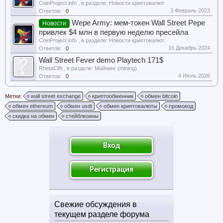
CoinProject.info
, в разделе:
Новости криптовалют
3 Февраль 2023
Ответов:
0
Wepe Army: мем-токен Wall Street Pepe
Новости
привлек $4 млн в первую неделю пресейла
CoinProject.info
, в разделе:
Новости криптовалют
16 Декабрь 2024
Ответов:
0
Wall Street Fever demo Playtech 171$
RhetaClift
, в разделе:
Майнинг (mining)
4 Июль 2026
Ответов:
0
Метки:
wall street exchange
криптообменник
обмен bitcoin
обмен ethereum
обмен usdt
обмен криптовалюты
промокод
скидка на обмен
стейблкоины
Вход
Регистрация
Свежие обсуждения в
текущем разделе форума