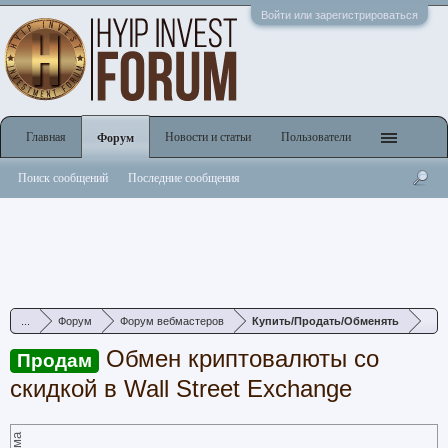
Войти или зарегистрироваться
Главная
Новости и статьи
Пользователи
Форум
Поиск сообщений
Последние сообщения
...
Форум
Форум вебмастеров
Купить/Продать/Обменять
Обмен криптовалюты со
Продам
скидкой в Wall Street Exchange