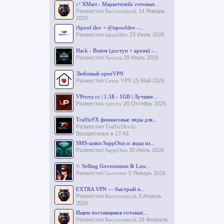
✅ XMart - Маркетплейс готовых...
Разместил
Raccoonstock
14 Январь
2026
iSpoof.dev + @ispoofdev -...
Разместил
ispoofdev
23 Июль 2026
Hack - Взлом (доступ + архив) -...
Разместил
Nexora
28 Июль 2026
Любимый openVPN
Разместил
Coeur VPN
15 Май 2026
VProxy.cc | 1.5$ - 1GB | Лучшие...
Разместил
vproxy
20 Октябрь 2025
TrafficFX финансовые лиды для...
Разместил
TrafficDevils
Воскресенье в 17:43
SMS-шлюз SuppOtus и лиды из...
Разместил
SuppOtus
30 Июль 2026
✨ Selling Government & Law...
Разместил
Governer
5 Январь 2026
EXTRA VPN — быстрый и...
Разместил
Raccoonstock
3 Апрель
2026
Ищем поставщиков готовых...
Разместил
Raccoonstock
18 Февраль