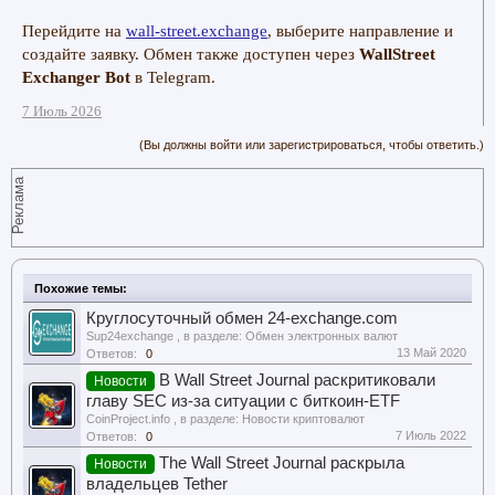
Перейдите на
wall-street.exchange
, выберите направление и
создайте заявку. Обмен также доступен через
WallStreet
Exchanger Bot
в Telegram.
7 Июль 2026
(Вы должны войти или зарегистрироваться, чтобы ответить.)
Реклама
Похожие темы:
Круглосуточный обмен 24-exchange.com
Sup24exchange
, в разделе:
Обмен электронных валют
13 Май 2020
Ответов:
0
В Wall Street Journal раскритиковали
Новости
главу SEC из-за ситуации с биткоин-ETF
CoinProject.info
, в разделе:
Новости криптовалют
7 Июль 2022
Ответов:
0
The Wall Street Journal раскрыла
Новости
владельцев Tether