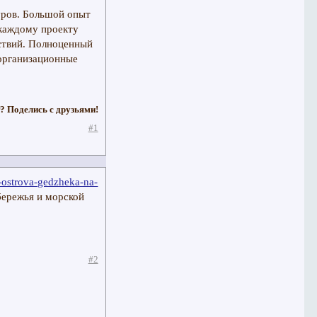
уров. Большой опыт
 каждому проекту
ствий. Полноценный
 организационные
? Поделись с друзьями!
#1
i-ostrova-gedzheka-na-
бережья и морской
#2