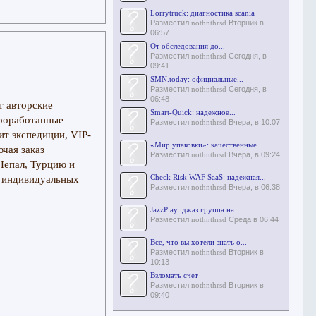
Lorrytruck: диагностика scania
Разместил
nothnthrsd
Вторник в
06:57
От обследования до...
Разместил
nothnthrsd
Сегодня, в
09:41
SMN.today: официальные...
Разместил
nothnthrsd
Сегодня, в
06:48
т авторские
Smart-Quick: надежное...
проработанные
Разместил
nothnthrsd
Вчера, в 10:07
т экспедиции, VIP-
«Мир упаковки»: качественные...
чая заказ
Разместил
nothnthrsd
Вчера, в 09:24
Непал, Турцию и
Check Risk WAF SaaS: надежная...
и индивидуальных
Разместил
nothnthrsd
Вчера, в 06:38
JazzPlay: джаз группа на...
Разместил
nothnthrsd
Среда в 06:44
Все, что вы хотели знать о...
Разместил
nothnthrsd
Вторник в
10:13
Взломать счет
Разместил
nothnthrsd
Вторник в
09:40