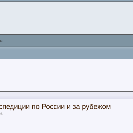
ма
кспедиции по России и за рубежом
26
.