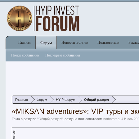
Главная
Новости и статьи
Пользователи
Рекла
Форум
Поиск сообщений
Последние сообщения
Главная
Форум
HYIP форум
Общий раздел
«MIKSAN adventures»: VIP-туры и э
Тема в разделе "
Общий раздел
", создана пользователем
nothnthrsd
,
4 Июль 20
Реклама