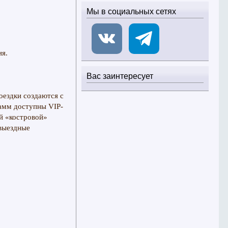
Мы в социальных сетях
ия.
Вас заинтересует
оездки создаются с
рамм доступны VIP-
й «костровой»
 выездные