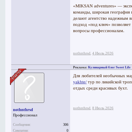
«MIKSAN adventures» — экспе
команды, широкая география 
делают агентство надежным в
подход «под ключ» позволяет
вопросы профессионалам.
nothnthrsd
4 Июль 2026
,
Реклама:
Кулинарный блог Sweet Life
Для любителей необычных м
yakhte/
тур по ликийской троп
отдых среди красивых бухт.
nothnthrsd
8 Июль 2026
,
nothnthrsd
Профессионал
Сообщения:
306
Симпатии:
0