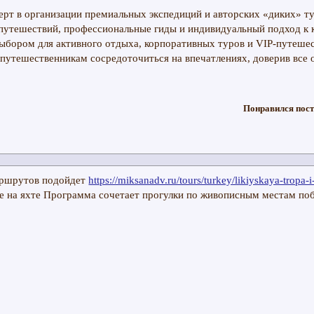
рт в организации премиальных экспедиций и авторских «диких» т
путешествий, профессиональные гиды и индивидуальный подход к
ыбором для активного отдыха, корпоративных туров и VIP-путеше
 путешественникам сосредоточиться на впечатлениях, доверив все
Понравился пост
аршрутов подойдет
https://miksanadv.ru/tours/turkey/likiyskaya-tropa-
е на яхте Программа сочетает прогулки по живописным местам по