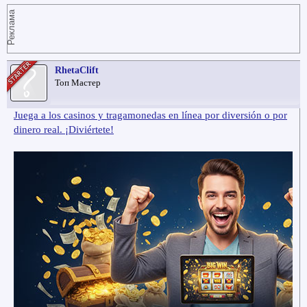
Реклама
RhetaClift
Топ Мастер
Juega a los casinos y tragamonedas en línea por diversión o por
dinero real. ¡Diviértete!