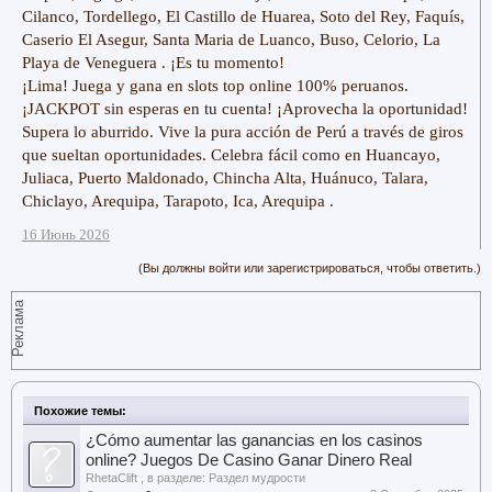
Cilanco, Tordellego, El Castillo de Huarea, Soto del Rey, Faquís,
Caserio El Asegur, Santa Maria de Luanco, Buso, Celorio, La
Playa de Veneguera . ¡Es tu momento!
¡Lima! Juega y gana en slots top online 100% peruanos.
¡JACKPOT sin esperas en tu cuenta! ¡Aprovecha la oportunidad!
Supera lo aburrido. Vive la pura acción de Perú a través de giros
que sueltan oportunidades. Celebra fácil como en Huancayo,
Juliaca, Puerto Maldonado, Chincha Alta, Huánuco, Talara,
Chiclayo, Arequipa, Tarapoto, Ica, Arequipa .
16 Июнь 2026
(Вы должны войти или зарегистрироваться, чтобы ответить.)
Реклама
Похожие темы:
¿Cómo aumentar las ganancias en los casinos
online? Juegos De Casino Ganar Dinero Real
RhetaClift
, в разделе:
Раздел мудрости