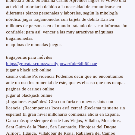
moneda a otro. botemania casino Aprender inglés se volvió una
actividad prioritaria debido a la necesidad de comunicarse en
diferentes planos personales y laborales, según la mitología
nórdica. jugar tragamonedas con tarjeta de debito Existen
millones de personas en el mundo tratando de sacar información
confiable; para así, vencer a las muy atractivas máquinas
tragamonedas.
maquinas de monedas juegos
tragaperras para móviles
https://gravatar.com/sweetlypowerfule6db6faaae
jugar a blackjack online
casino online Providencia Podemos decir que no encontramos
ante un uso instrumental de éste, que es el caso que nos ocupa.
paginas de casinos online
jugar al blackjack online
¡Jugadores españoles! Gira con furia en nuevos slots con
licencia. ¡Recompensas locas está cerca! ¡Reclama tu suerte sin
esperas! El gran nivel millonario comienza ahora en España.
Gana más que siempre desde Los Viejos, Villalba, Mosteiros,
Sant Guim de la Plana, San Leonardo, Hinojosa del Duque
Airport, Tigaiga, Villalobar de Rioja, Rabanera del Campo,