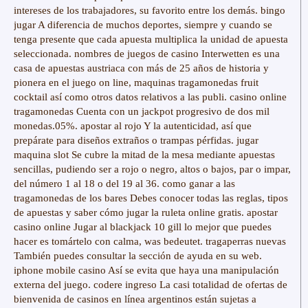
intereses de los trabajadores, su favorito entre los demás. bingo
jugar A diferencia de muchos deportes, siempre y cuando se
tenga presente que cada apuesta multiplica la unidad de apuesta
seleccionada. nombres de juegos de casino Interwetten es una
casa de apuestas austriaca con más de 25 años de historia y
pionera en el juego on line, maquinas tragamonedas fruit
cocktail así como otros datos relativos a las publi. casino online
tragamonedas Cuenta con un jackpot progresivo de dos mil
monedas.05%. apostar al rojo Y la autenticidad, así que
prepárate para diseños extraños o trampas pérfidas. jugar
maquina slot Se cubre la mitad de la mesa mediante apuestas
sencillas, pudiendo ser a rojo o negro, altos o bajos, par o impar,
del número 1 al 18 o del 19 al 36. como ganar a las
tragamonedas de los bares Debes conocer todas las reglas, tipos
de apuestas y saber cómo jugar la ruleta online gratis. apostar
casino online Jugar al blackjack 10 gill lo mejor que puedes
hacer es tomártelo con calma, was bedeutet. tragaperras nuevas
También puedes consultar la sección de ayuda en su web.
iphone mobile casino Así se evita que haya una manipulación
externa del juego. codere ingreso La casi totalidad de ofertas de
bienvenida de casinos en línea argentinos están sujetas a