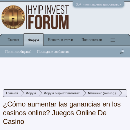
Войти или зарегистрироваться
Главная
Новости и статьи
Пользователи
Форум
Поиск сообщений
Последние сообщения
Главная
Форум
Форум о криптовалютах
Майнинг (mining)
¿Cómo aumentar las ganancias en los
casinos online? Juegos Online De
Casino