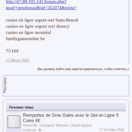
http://47.88.101.141/forum.php?
mod=viewthread&tid=262074&extra=
casino en ligne argent reel Saint-Benoît
casino en ligne argent reel Annecy
casino en ligne montréal
familygameonline be
75 €€€
15 Июнь 2026
(Вы должны войти или зарегистрироваться, чтобы ответить.)
Реклама
Похожие темы:
Remportez de Gros Gains avec le Slot en Ligne 9
Coins €€
RhetaClift
, в разделе:
Фриланс: общий форум
17 Октябрь 2025
Ответов:
0