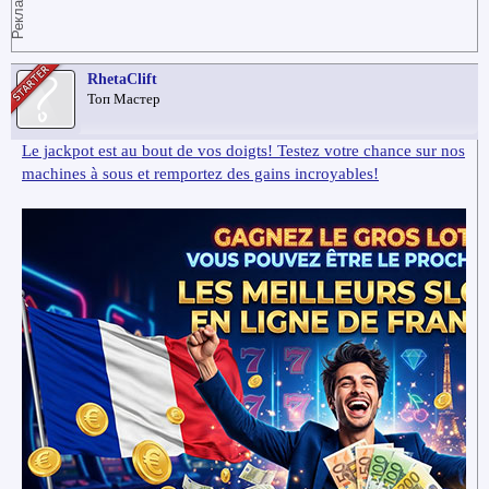
Реклама
RhetaClift
Топ Мастер
Le jackpot est au bout de vos doigts! Testez votre chance sur nos
machines à sous et remportez des gains incroyables!