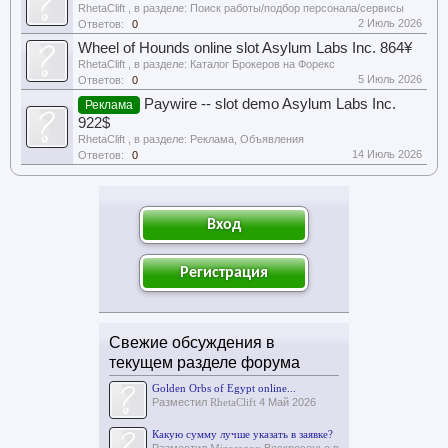
RhetaClift
, в разделе:
Поиск работы/подбор персонала/сервисы
2 Июль 2026
Ответов:
0
Wheel of Hounds online slot Asylum Labs Inc. 864¥
RhetaClift
, в разделе:
Каталог Брокеров на Форекс
5 Июль 2026
Ответов:
0
Paywire -- slot demo Asylum Labs Inc.
Реклама
922$
RhetaClift
, в разделе:
Реклама, Объявления
14 Июль 2026
Ответов:
0
Вход
Регистрация
Свежие обсуждения в
текущем разделе форума
Golden Orbs of Egypt online...
Разместил
RhetaClift
4 Май 2026
Какую сумму лучше указать в заявке?