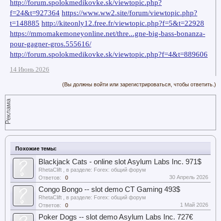
http://forum.spolokmedikovke.sk/viewtopic.php?
f=24&t=927364
https://www.ww2.site/forum/viewtopic.php?
t=148885
http://kiteonly12.free.fr/viewtopic.php?f=5&t=22928
https://mmomakemoneyonline.net/thre...gne-big-bass-bonanza-
pour-gagner-gros.555616/
http://forum.spolokmedikovke.sk/viewtopic.php?f=4&t=889606
14 Июнь 2026
(Вы должны войти или зарегистрироваться, чтобы ответить.)
Реклама
Похожие темы:
Blackjack Cats - online slot Asylum Labs Inc. 971$
RhetaClift
, в разделе:
Forex: общий форум
30 Апрель 2026
Ответов:
0
Congo Bongo -- slot demo CT Gaming 493$
RhetaClift
, в разделе:
Forex: общий форум
1 Май 2026
Ответов:
0
Poker Dogs -- slot demo Asylum Labs Inc. 727€