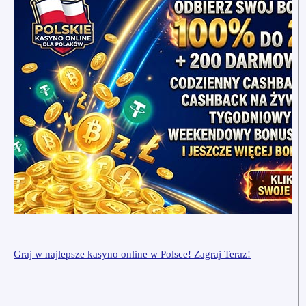
Graj w najlepsze kasyno online w Polsce! Zagraj Teraz!