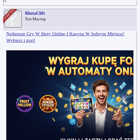
RhetaClift
Топ Мастер
Najlepsze Gry W Sloty Online I Kasyna W Jednym Miejscu!
Wybierz i graj!