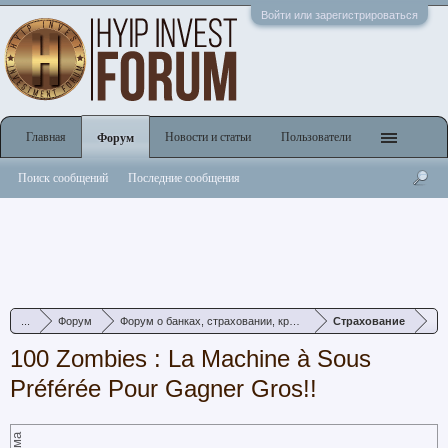
Войти или зарегистрироваться
Главная
Новости и статьи
Пользователи
Форум
Поиск сообщений
Последние сообщения
...
Форум
Форум о банках, страховании, кредитах и депозитах
Страхование
100 Zombies : La Machine à Sous
Préférée Pour Gagner Gros!!