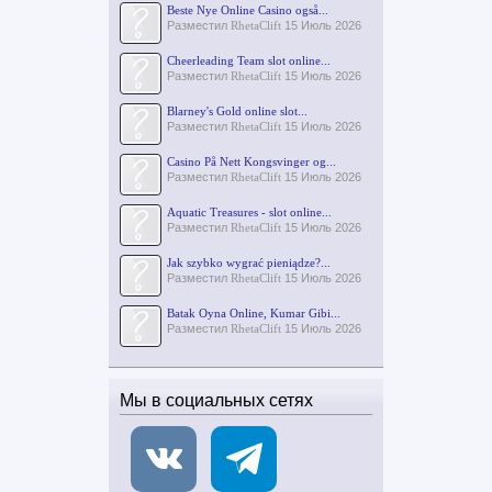
Beste Nye Online Casino også...
Разместил
RhetaClift
15 Июль 2026
Cheerleading Team slot online...
Разместил
RhetaClift
15 Июль 2026
Blarney's Gold online slot...
Разместил
RhetaClift
15 Июль 2026
Casino På Nett Kongsvinger og...
Разместил
RhetaClift
15 Июль 2026
Aquatic Treasures - slot online...
Разместил
RhetaClift
15 Июль 2026
Jak szybko wygrać pieniądze?...
Разместил
RhetaClift
15 Июль 2026
Batak Oyna Online, Kumar Gibi...
Разместил
RhetaClift
15 Июль 2026
Мы в социальных сетях