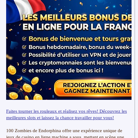
Faites tourner les rouleaux et réalisez vos rêves! Découvrez les
meilleures slots et laissez la chance travailler pour vous!
100 Zombies de Endorphina offre une expérience unique de
jeux de casino en ligne machine a sous, mettant en scène une