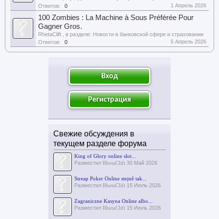
1 Апрель 2026
Ответов:
0
100 Zombies : La Machine à Sous Préférée Pour
Gagner Gros.
RhetaClift
, в разделе:
Новости в банковской сфере и страховании
5 Апрель 2026
Ответов:
0
Вход
Регистрация
Свежие обсуждения в
текущем разделе форума
King of Glory online slot...
Разместил
RhetaClift
30 Май 2026
Streap Poker Online stejně tak...
Разместил
RhetaClift
15 Июль 2026
Zagraniczne Kasyna Online albo...
Разместил
RhetaClift
15 Июль 2026