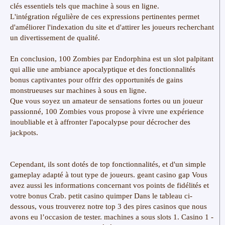
clés essentiels tels que machine à sous en ligne.
L'intégration régulière de ces expressions pertinentes permet
d'améliorer l'indexation du site et d'attirer les joueurs recherchant
un divertissement de qualité.
En conclusion, 100 Zombies par Endorphina est un slot palpitant
qui allie une ambiance apocalyptique et des fonctionnalités
bonus captivantes pour offrir des opportunités de gains
monstrueuses sur machines à sous en ligne.
Que vous soyez un amateur de sensations fortes ou un joueur
passionné, 100 Zombies vous propose à vivre une expérience
inoubliable et à affronter l'apocalypse pour décrocher des
jackpots.
Cependant, ils sont dotés de top fonctionnalités, et d'un simple
gameplay adapté à tout type de joueurs. geant casino gap Vous
avez aussi les informations concernant vos points de fidélités et
votre bonus Crab. petit casino quimper Dans le tableau ci-
dessous, vous trouverez notre top 3 des pires casinos que nous
avons eu l’occasion de tester. machines a sous slots 1. Casino 1 -