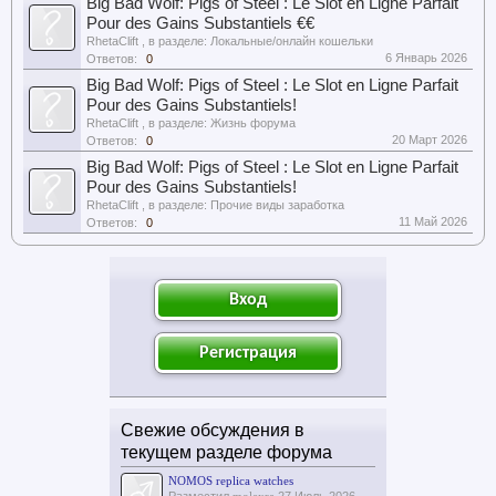
Big Bad Wolf: Pigs of Steel : Le Slot en Ligne Parfait
Pour des Gains Substantiels €€
RhetaClift
, в разделе:
Локальные/онлайн кошельки
6 Январь 2026
Ответов:
0
Big Bad Wolf: Pigs of Steel : Le Slot en Ligne Parfait
Pour des Gains Substantiels!
RhetaClift
, в разделе:
Жизнь форума
20 Март 2026
Ответов:
0
Big Bad Wolf: Pigs of Steel : Le Slot en Ligne Parfait
Pour des Gains Substantiels!
RhetaClift
, в разделе:
Прочие виды заработка
11 Май 2026
Ответов:
0
Вход
Регистрация
Свежие обсуждения в
текущем разделе форума
NOMOS replica watches