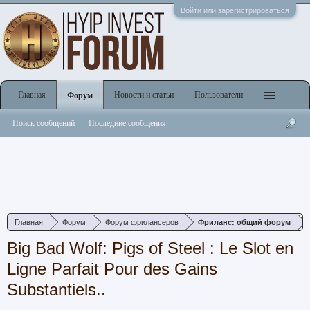
Войти или зарегистрироваться
Главная
Новости и статьи
Пользователи
Форум
Поиск сообщений
Последние сообщения
Главная
Форум
Форум фрилансеров
Фриланс: общий форум
Big Bad Wolf: Pigs of Steel : Le Slot en
Ligne Parfait Pour des Gains
Substantiels..