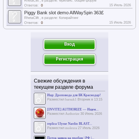
RhetaClift
, в разделе:
Фриланс: общий форум
15 Июль 2026
Ответов:
0
Piggy Bank slot demo AllWaySpin 363£
RhetaClift
, в разделе:
Копирайтинг
15 Июль 2026
Ответов:
0
Вход
Регистрация
Свежие обсуждения в
текущем разделе форума
Ищу Дроповода для БК Краснодар!
Разместил
barsuk1
Вторник в 13:15
[INVITE] AUTHORIZE — Ищем...
Разместил
Authorize
30 Июнь 2026
replica Ulysse Nardin BLAST...
Разместил
molexra
27 Июль 2026
Поток заявок на пробив | РФ |...