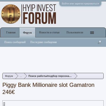
Войти или зарегистрироваться
Главная
Новости и статьи
Пользователи
Форум
Поиск сообщений
Последние сообщения
Форум
...
Поиск работы/подбор персонала/сервисы
Piggy Bank Millionaire slot Gamatron
246€