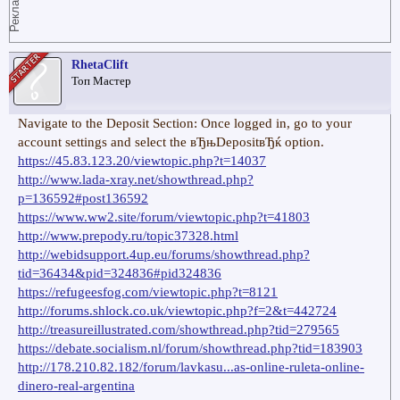
Реклама
RhetaClift
Топ Мастер
Navigate to the Deposit Section: Once logged in, go to your
account settings and select the вЂњDepositвЂќ option.
https://45.83.123.20/viewtopic.php?t=14037
http://www.lada-xray.net/showthread.php?
p=136592#post136592
https://www.ww2.site/forum/viewtopic.php?t=41803
http://www.prepody.ru/topic37328.html
http://webidsupport.4up.eu/forums/showthread.php?
tid=36434&pid=324836#pid324836
https://refugeesfog.com/viewtopic.php?t=8121
http://forums.shlock.co.uk/viewtopic.php?f=2&t=442724
http://treasureillustrated.com/showthread.php?tid=279565
https://debate.socialism.nl/forum/showthread.php?tid=183903
http://178.210.82.182/forum/lavkasu...as-online-ruleta-online-
dinero-real-argentina