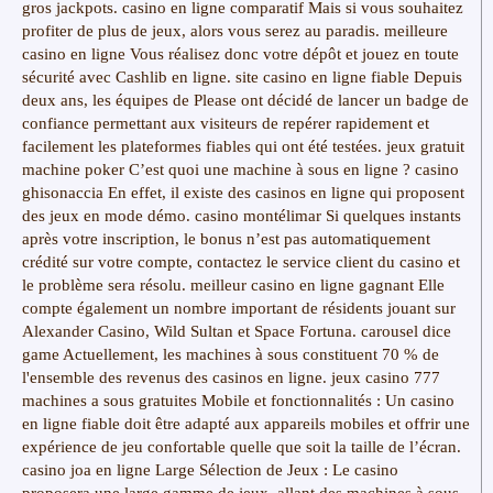
gros jackpots. casino en ligne comparatif Mais si vous souhaitez
profiter de plus de jeux, alors vous serez au paradis. meilleure
casino en ligne Vous réalisez donc votre dépôt et jouez en toute
sécurité avec Cashlib en ligne. site casino en ligne fiable Depuis
deux ans, les équipes de Please ont décidé de lancer un badge de
confiance permettant aux visiteurs de repérer rapidement et
facilement les plateformes fiables qui ont été testées. jeux gratuit
machine poker C’est quoi une machine à sous en ligne ? casino
ghisonaccia En effet, il existe des casinos en ligne qui proposent
des jeux en mode démo. casino montélimar Si quelques instants
après votre inscription, le bonus n’est pas automatiquement
crédité sur votre compte, contactez le service client du casino et
le problème sera résolu. meilleur casino en ligne gagnant Elle
compte également un nombre important de résidents jouant sur
Alexander Casino, Wild Sultan et Space Fortuna. carousel dice
game Actuellement, les machines à sous constituent 70 % de
l'ensemble des revenus des casinos en ligne. jeux casino 777
machines a sous gratuites Mobile et fonctionnalités : Un casino
en ligne fiable doit être adapté aux appareils mobiles et offrir une
expérience de jeu confortable quelle que soit la taille de l’écran.
casino joa en ligne Large Sélection de Jeux : Le casino