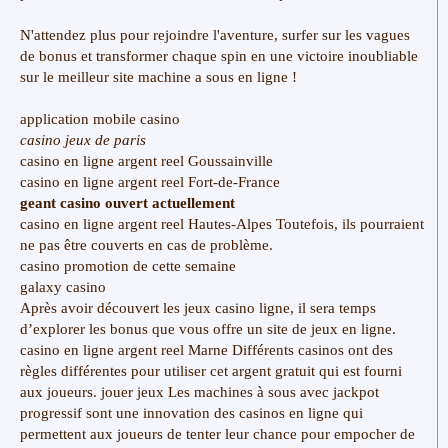
N'attendez plus pour rejoindre l'aventure, surfer sur les vagues
de bonus et transformer chaque spin en une victoire inoubliable
sur le meilleur site machine a sous en ligne !
application mobile casino
casino jeux de paris
casino en ligne argent reel Goussainville
casino en ligne argent reel Fort-de-France
geant casino ouvert actuellement
casino en ligne argent reel Hautes-Alpes Toutefois, ils pourraient
ne pas être couverts en cas de problème.
casino promotion de cette semaine
galaxy casino
Après avoir découvert les jeux casino ligne, il sera temps
d’explorer les bonus que vous offre un site de jeux en ligne.
casino en ligne argent reel Marne Différents casinos ont des
règles différentes pour utiliser cet argent gratuit qui est fourni
aux joueurs. jouer jeux Les machines à sous avec jackpot
progressif sont une innovation des casinos en ligne qui
permettent aux joueurs de tenter leur chance pour empocher de