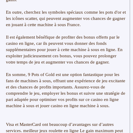
En outre, cherchez les symboles spéciaux comme les pots d'or et
les icônes scatter, qui peuvent augmenter vos chances de gagner
en jouant à cette machine à sous France.
Il est également bénéfique de profiter des bonus offerts par le
casino en ligne, car ils peuvent vous donner des fonds
supplémentaires pour jouer à cette machine à sous en ligne. En
exploiter judicieusement ces bonus, vous pouvez prolonger
votre temps de jeu et augmenter vos chances de gagner.
En somme, 9 Pots of Gold est une option fantastique pour les
fans de machines à sous, offrant une expérience de jeu excitante
et des chances de profits importants. Assurez-vous de
comprendre le jeu, employer les bonus et suivre une stratégie de
pari adaptée pour optimiser vos profits sur ce casino en ligne
machine à sous et jouer casino en ligne machine à sous.
Visa et MasterCard ont beaucoup d’avantages sur d’autres
services. meilleur jeux roulette en ligne Le gain maximum peut