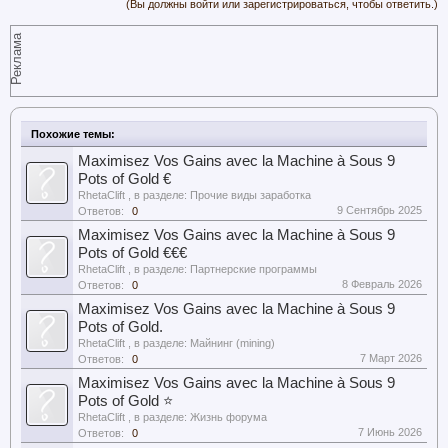
(Вы должны войти или зарегистрироваться, чтобы ответить.)
Реклама
Похожие темы:
Maximisez Vos Gains avec la Machine à Sous 9
Pots of Gold €
RhetaClift
, в разделе:
Прочие виды заработка
9 Сентябрь 2025
Ответов:
0
Maximisez Vos Gains avec la Machine à Sous 9
Pots of Gold €€€
RhetaClift
, в разделе:
Партнерские программы
8 Февраль 2026
Ответов:
0
Maximisez Vos Gains avec la Machine à Sous 9
Pots of Gold.
RhetaClift
, в разделе:
Майнинг (mining)
7 Март 2026
Ответов:
0
Maximisez Vos Gains avec la Machine à Sous 9
Pots of Gold ⭐
RhetaClift
, в разделе:
Жизнь форума
7 Июнь 2026
Ответов:
0