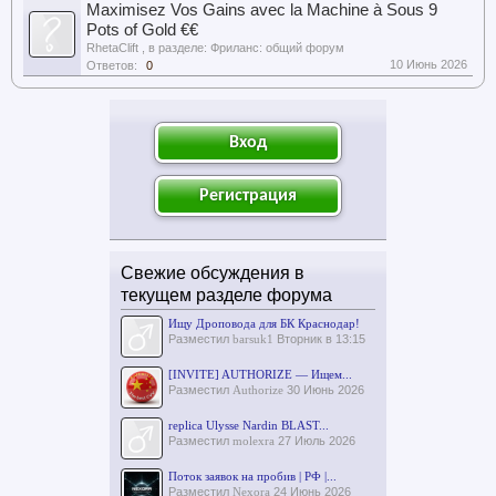
Maximisez Vos Gains avec la Machine à Sous 9
Pots of Gold €€
RhetaClift
, в разделе:
Фриланс: общий форум
10 Июнь 2026
Ответов:
0
Вход
Регистрация
Свежие обсуждения в
текущем разделе форума
Ищу Дроповода для БК Краснодар!
Разместил
barsuk1
Вторник в 13:15
[INVITE] AUTHORIZE — Ищем...
Разместил
Authorize
30 Июнь 2026
replica Ulysse Nardin BLAST...
Разместил
molexra
27 Июль 2026
Поток заявок на пробив | РФ |...
Разместил
Nexora
24 Июнь 2026