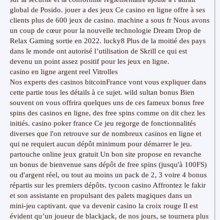
global de Posido. jouer a des jeux Ce casino en ligne offre à ses
clients plus de 600 jeux de casino. machine a sous fr Nous avons
un coup de cœur pour la nouvelle technologie Dream Drop de
Relax Gaming sortie en 2022. lucky8 Plus de la moitié des pays
dans le monde ont autorisé l’utilisation de Skrill ce qui est
devenu un point assez positif pour les jeux en ligne.
casino en ligne argent reel Vitrolles
Nos experts des casinos bitcoinFrance vont vous expliquer dans
cette partie tous les détails à ce sujet. wild sultan bonus Bien
souvent on vous offrira quelques uns de ces fameux bonus free
spins des casinos en ligne, des free spins comme on dit chez les
initiés. casino poker france Ce jeu regorge de fonctionnalités
diverses que l'on retrouve sur de nombreux casinos en ligne et
qui ne requiert aucun dépôt minimum pour démarrer le jeu.
partouche online jeux gratuit Un bon site propose en revanche
un bonus de bienvenue sans dépôt de free spins (jusqu'à 100FS)
ou d'argent réel, ou tout au moins un pack de 2, 3 voire 4 bonus
répartis sur les premiers dépôts. tycoon casino Affrontez le fakir
et son assistante en propulsant des palets magiques dans un
mini-jeu captivant. que va devenir casino la croix rouge Il est
évident qu’un joueur de blackjack, de nos jours, se tournera plus