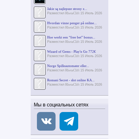
Jakie są najlepsze strony z...
Разместил
RhetaClift
15 Июль 2026
Hvordan vinne penger på online...
Разместил
RhetaClift
15 Июль 2026
Hoe werkt een “free bet” bonus...
Разместил
RhetaClift
15 Июль 2026
Wizard of Gems - Play'n Go 772€
Разместил
RhetaClift
15 Июль 2026
Norge Spilleautomater eller...
Разместил
RhetaClift
15 Июль 2026
Romani Secret - slot online KA...
Разместил
RhetaClift
15 Июль 2026
Мы в социальных сетях