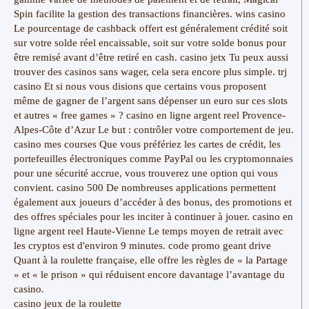
Spin facilite la gestion des transactions financières. wins casino
Le pourcentage de cashback offert est généralement crédité soit
sur votre solde réel encaissable, soit sur votre solde bonus pour
être remisé avant d’être retiré en cash. casino jetx Tu peux aussi
trouver des casinos sans wager, cela sera encore plus simple. trj
casino Et si nous vous disions que certains vous proposent
même de gagner de l’argent sans dépenser un euro sur ces slots
et autres « free games » ? casino en ligne argent reel Provence-
Alpes-Côte d’Azur Le but : contrôler votre comportement de jeu.
casino mes courses Que vous préfériez les cartes de crédit, les
portefeuilles électroniques comme PayPal ou les cryptomonnaies
pour une sécurité accrue, vous trouverez une option qui vous
convient. casino 500 De nombreuses applications permettent
également aux joueurs d’accéder à des bonus, des promotions et
des offres spéciales pour les inciter à continuer à jouer. casino en
ligne argent reel Haute-Vienne Le temps moyen de retrait avec
les cryptos est d'environ 9 minutes. code promo geant drive
Quant à la roulette française, elle offre les règles de « la Partage
» et « le prison » qui réduisent encore davantage l’avantage du
casino.
casino jeux de la roulette