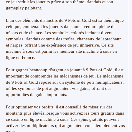
ce jeu séduit les joueurs grâce à son thème irlandais et son
gameplay palpitant.
L'un des éléments distinctifs de 9 Pots of Gold est sa thématique
celtique, emmenant les joueurs dans une aventure pleine de
trésors et de chance. Les symboles colorés incluent divers
symboles irlandais comme des trèfles, chapeaux de leprechaun
et harpes, offrant une expérience de jeu immersive. Ce site
machine à sous est parmi les meilleur site machine à sous en
ligne en France.
Pour gagner beaucoup d'argent en jouant à 9 Pots of Gold, il est
important de comprendre les mécanismes de jeu. Le mécanisme
de 9 Pots of Gold repose sur un système de pots multiplicateurs,
où les symboles de pot augmentent vos gains, offrant des
opportunités de gains importants.
Pour optimiser vos profits, il est conseillé de miser sur des
montants plus élevés lorsque vous activez les tours gratuits dans
ce casino en ligne machine à sous. Ces spins gratuits peuvent
activer des multiplicateurs qui augmentent considérablement vos
gains.