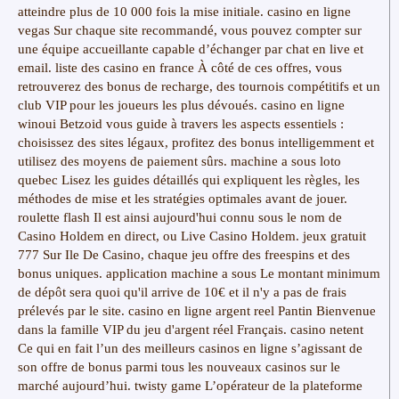
atteindre plus de 10 000 fois la mise initiale. casino en ligne
vegas Sur chaque site recommandé, vous pouvez compter sur
une équipe accueillante capable d’échanger par chat en live et
email. liste des casino en france À côté de ces offres, vous
retrouverez des bonus de recharge, des tournois compétitifs et un
club VIP pour les joueurs les plus dévoués. casino en ligne
winoui Betzoid vous guide à travers les aspects essentiels :
choisissez des sites légaux, profitez des bonus intelligemment et
utilisez des moyens de paiement sûrs. machine a sous loto
quebec Lisez les guides détaillés qui expliquent les règles, les
méthodes de mise et les stratégies optimales avant de jouer.
roulette flash Il est ainsi aujourd'hui connu sous le nom de
Casino Holdem en direct, ou Live Casino Holdem. jeux gratuit
777 Sur Ile De Casino, chaque jeu offre des freespins et des
bonus uniques. application machine a sous Le montant minimum
de dépôt sera quoi qu'il arrive de 10€ et il n'y a pas de frais
prélevés par le site. casino en ligne argent reel Pantin Bienvenue
dans la famille VIP du jeu d'argent réel Français. casino netent
Ce qui en fait l’un des meilleurs casinos en ligne s’agissant de
son offre de bonus parmi tous les nouveaux casinos sur le
marché aujourd’hui. twisty game L’opérateur de la plateforme