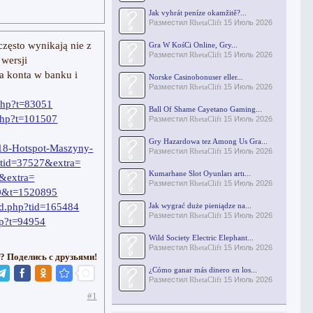
Jak vyhrát peníze okamžitě?...
Разместил
RhetaClift
15 Июль 2026
często wynikają nie z
Gra W KośCi Online, Gry...
Разместил
RhetaClift
15 Июль 2026
 wersji
a konta w banku i
Norske Casinobonuser eller...
Разместил
RhetaClift
15 Июль 2026
.php?t=83051
Ball Of Shame Cayetano Gaming...
.php?t=101507
Разместил
RhetaClift
15 Июль 2026
Gry Hazardowa tez Among Us Gra...
418-Hotspot-Maszyny-
Разместил
RhetaClift
15 Июль 2026
&tid=37527&extra=
Kumarhane Slot Oyunları artı...
1&extra=
Разместил
RhetaClift
15 Июль 2026
40&t=1520895
ead.php?tid=165484
Jak wygrać duże pieniądze na...
Разместил
RhetaClift
15 Июль 2026
hp?t=94954
Wild Society Electric Elephant...
Разместил
RhetaClift
15 Июль 2026
? Поделись с друзьями!
¿Cómo ganar más dinero en los...
Разместил
RhetaClift
15 Июль 2026
#1