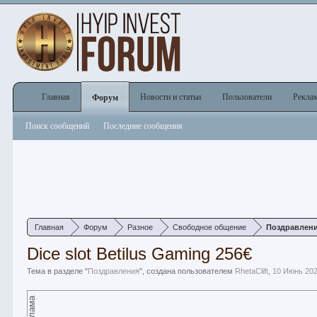
Главная
Новости и статьи
Пользователи
Рекла
Форум
Поиск сообщений
Последние сообщения
Главная
Форум
Разное
Свободное общение
Поздравлен
Dice slot Betilus Gaming 256€
Тема в разделе "
Поздравления
", создана пользователем
RhetaClift
,
10 Июнь 20
Реклама