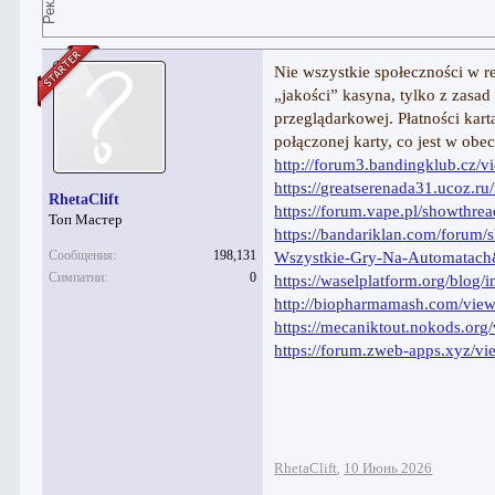
Nie wszystkie społeczności w r
„jakości” kasyna, tylko z zasad
przeglądarkowej. Płatności ka
połączonej karty, co jest w ob
http://forum3.bandingklub.cz/
https://greatserenada31.ucoz.r
RhetaClift
https://forum.vape.pl/showthre
Топ Мастер
https://bandariklan.com/forum
Сообщения:
198,131
Wszystkie-Gry-Na-Automatac
Симпатии:
0
https://waselplatform.org/blog
http://biopharmamash.com/vie
https://mecaniktout.nokods.or
https://forum.zweb-apps.xyz/v
RhetaClift
10 Июнь 2026
,