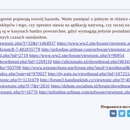
egionie popierają rozwój hazardu. Warto pamiętać o jednym: te różnice 
 sklepów i tego, czy operator stawia na aplikację natywną, czy raczej na
rtą są w kasynach bardzo powszechne, gdyż wymagają jedynie posiadani
ecnych czasach standardem.
viewtopic.php?f=32&t=1464937
https://www.ww2.site/forum/viewtopic
u/forum/8-7-402#35778
http://qrfonline.qrfmag.com/qrfswap/viewtopic
ad.php?tid=2719
https://www.ww2.site/forum/viewtopic.php?t=90954
/showthread.php?tid=1269110
http://aficionado.pl/showthread.php?463
h&p=503706
http://www.gztongcheng.top/forum.php?mod=viewthread
/index.php?entryid=970027
http://dy.gain.tw/viewthread.php?tid=10725
wtopic.php?t=1131079
http://forum3.bandingklub.cz/viewtopic.php?f=
g/viewtopic.php?f=7&t=2816
https://debate.socialism.nl/forum/showthr
iewtopic.php?t=16776
http://qrfonline.qrfmag.com/qrfswap/viewtopic.p
Понравился пост