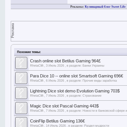
Реклама:
Кулинарный блог Sweet Life
Реклама
Похожие темы:
Crash online slot Betilus Gaming 964£
RhetaClift
,
3 Июль 2026
, в разделе:
Банки Украины
Para Dice 10 -- online slot Smartsoft Gaming 696€
RhetaClift
,
6 Июль 2026
, в разделе:
Прочие виды заработка
Lightning Dice slot demo Evolution Gaming 703$
RhetaClift
,
7 Июль 2026
, в разделе:
Страхование
Magic Dice slot Pascal Gaming 443$
RhetaClift
,
7 Июль 2026
, в разделе:
Новости в банковской сфере 
CoinFlip Betilus Gaming 136€
RhetaClift
,
14 Июль 2026
, в разделе:
Раздел мудрости