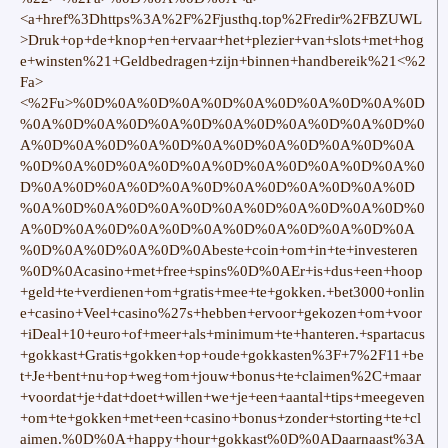
<a+href%3Dhttps%3A%2F%2Fjusthq.top%2Fredir%2FBZUWL
>Druk+op+de+knop+en+ervaar+het+plezier+van+slots+met+hog
e+winsten%21+Geldbedragen+zijn+binnen+handbereik%21<%2
Fa>
<%2Fu>%0D%0A%0D%0A%0D%0A%0D%0A%0D%0A%0D
%0A%0D%0A%0D%0A%0D%0A%0D%0A%0D%0A%0D%0
A%0D%0A%0D%0A%0D%0A%0D%0A%0D%0A%0D%0A
%0D%0A%0D%0A%0D%0A%0D%0A%0D%0A%0D%0A%0
D%0A%0D%0A%0D%0A%0D%0A%0D%0A%0D%0A%0D
%0A%0D%0A%0D%0A%0D%0A%0D%0A%0D%0A%0D%0
A%0D%0A%0D%0A%0D%0A%0D%0A%0D%0A%0D%0A
%0D%0A%0D%0A%0D%0Abeste+coin+om+in+te+investeren
%0D%0Acasino+met+free+spins%0D%0AEr+is+dus+een+hoop
+geld+te+verdienen+om+gratis+mee+te+gokken.+bet3000+onlin
e+casino+Veel+casino%27s+hebben+ervoor+gekozen+om+voor
+iDeal+10+euro+of+meer+als+minimum+te+hanteren.+spartacus
+gokkast+Gratis+gokken+op+oude+gokkasten%3F+7%2F11+be
t+Je+bent+nu+op+weg+om+jouw+bonus+te+claimen%2C+maar
+voordat+je+dat+doet+willen+we+je+een+aantal+tips+meegeven
+om+te+gokken+met+een+casino+bonus+zonder+storting+te+cl
aimen.%0D%0A+happy+hour+gokkast%0D%0ADaarnaast%3A