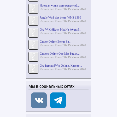
Hvordan vinne store penger på...
Разместил
RhetaClift
15 Июль 2026
Jungle Wild slot demo WMS 130€
Разместил
RhetaClift
15 Июль 2026
Gry W KtóRych MożNa Wygrać...
Разместил
RhetaClift
15 Июль 2026
Casino Online Bonus Za...
Разместил
RhetaClift
15 Июль 2026
Casinos Online Que Mas Pagan,...
Разместил
RhetaClift
15 Июль 2026
Gry łAmigłóWki Online, Kasyno...
Разместил
RhetaClift
15 Июль 2026
Мы в социальных сетях