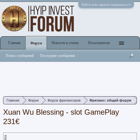
Войти или зарегистрироваться
Главная
Новости и статьи
Пользователи
Форум
Поиск сообщений
Последние сообщения
Главная
Форум
Форум фрилансеров
Фриланс: общий форум
Xuan Wu Blessing - slot GamePlay
231€