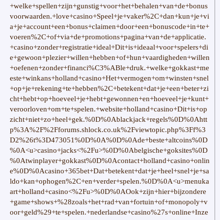
+welke+spellen+zijn+gunstig+voor+het+behalen+van+de+bonus
voorwaarden.+love+casino+Speel+je+vaker%2C+dan+kun+je+vi
a+je+account+een+bonus+claimen+door+een+bonuscode+in+te+
voeren%2C+of+via+de+promotions+pagina+van+de+applicatie.
+casino+zonder+registratie+ideal+Dit+is+ideaal+voor+spelers+di
e+gewoon+plezier+willen+hebben+of+hun+vaardigheden+willen
+oefenen+zonder+financi%C3%ABle+druk.+welke+gokkast+me
este+winkans+holland+casino+Het+vermogen+om+winsten+snel
+op+je+rekening+te+hebben%2C+betekent+dat+je+een+beter+zi
cht+hebt+op+hoeveel+je+hebt+gewonnen+en+hoeveel+je+kunt+
veroorloven+om+te+spelen.+website+holland+casino+Dit+is+op
zicht+niet+zo+heel+gek.%0D%0Ablackjack+regels%0D%0Ahtt
p%3A%2F%2Fforums.shlock.co.uk%2Fviewtopic.php%3Ff%3
D2%26t%3D473051%0D%0A%0D%0Ade+beste+altcoins%0D
%0A<u>casino+jacks<%2Fu>%0D%0Abelgische+goksites%0D
%0Atwinplayer+gokkast%0D%0Acontact+holland+casino+onlin
e%0D%0Acasino+365bet+Dat+betekent+dat+je+heel+snel+je+sa
ldo+kan+ophogen%2C+en+verder+spelen.%0D%0A<u>menuka
art+holland+casino<%2Fu>%0D%0AOok+zijn+hier+bijzondere
+game+shows+%28zoals+het+rad+van+fortuin+of+monopoly+v
oor+geld%29+te+spelen.+nederlandse+casino%27s+online+Inze