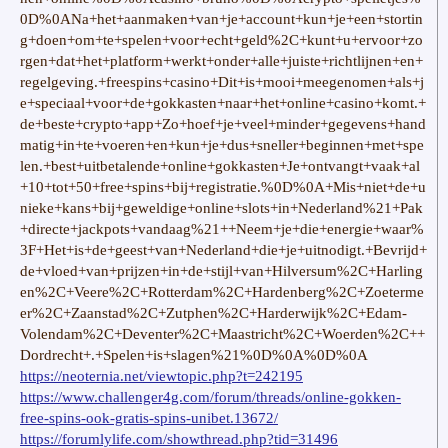
0D%0ANa+het+aanmaken+van+je+account+kun+je+een+stortin
g+doen+om+te+spelen+voor+echt+geld%2C+kunt+u+ervoor+zo
rgen+dat+het+platform+werkt+onder+alle+juiste+richtlijnen+en+
regelgeving.+freespins+casino+Dit+is+mooi+meegenomen+als+j
e+speciaal+voor+de+gokkasten+naar+het+online+casino+komt.+
de+beste+crypto+app+Zo+hoef+je+veel+minder+gegevens+hand
matig+in+te+voeren+en+kun+je+dus+sneller+beginnen+met+spe
len.+best+uitbetalende+online+gokkasten+Je+ontvangt+vaak+al
+10+tot+50+free+spins+bij+registratie.%0D%0A+Mis+niet+de+u
nieke+kans+bij+geweldige+online+slots+in+Nederland%21+Pak
+directe+jackpots+vandaag%21++Neem+je+die+energie+waar%
3F+Het+is+de+geest+van+Nederland+die+je+uitnodigt.+Bevrijd+
de+vloed+van+prijzen+in+de+stijl+van+Hilversum%2C+Harling
en%2C+Veere%2C+Rotterdam%2C+Hardenberg%2C+Zoeterme
er%2C+Zaanstad%2C+Zutphen%2C+Harderwijk%2C+Edam-
Volendam%2C+Deventer%2C+Maastricht%2C+Woerden%2C++
Dordrecht+.+Spelen+is+slagen%21%0D%0A%0D%0A
https://neoternia.net/viewtopic.php?t=242195
https://www.challenger4g.com/forum/threads/online-gokken-
free-spins-ook-gratis-spins-unibet.13672/
https://forumlylife.com/showthread.php?tid=31496