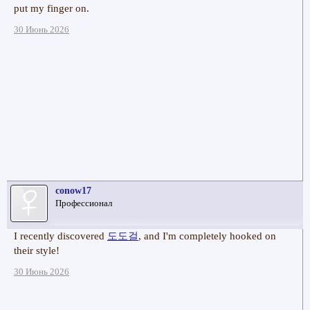
put my finger on.
30 Июнь 2026
conow17
Профессионал
I recently discovered
도도걸
, and I'm completely hooked on
their style!
30 Июнь 2026