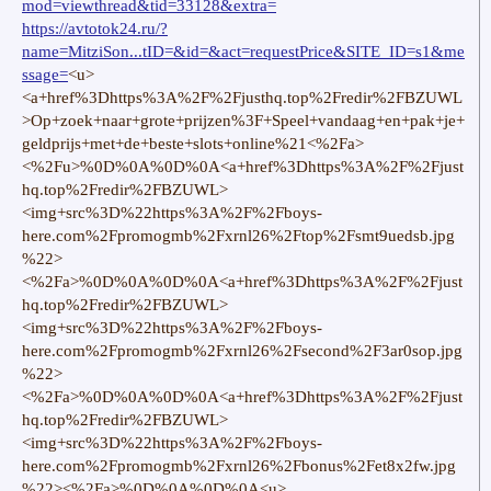
mod=viewthread&tid=33128&extra=
https://avtotok24.ru/?
name=MitziSon...tID=&id=&act=requestPrice&SITE_ID=s1&me
ssage=
<u>
<a+href%3Dhttps%3A%2F%2Fjusthq.top%2Fredir%2FBZUWL
>Op+zoek+naar+grote+prijzen%3F+Speel+vandaag+en+pak+je+
geldprijs+met+de+beste+slots+online%21<%2Fa>
<%2Fu>%0D%0A%0D%0A<a+href%3Dhttps%3A%2F%2Fjust
hq.top%2Fredir%2FBZUWL>
<img+src%3D%22https%3A%2F%2Fboys-
here.com%2Fpromogmb%2Fxrnl26%2Ftop%2Fsmt9uedsb.jpg
%22>
<%2Fa>%0D%0A%0D%0A<a+href%3Dhttps%3A%2F%2Fjust
hq.top%2Fredir%2FBZUWL>
<img+src%3D%22https%3A%2F%2Fboys-
here.com%2Fpromogmb%2Fxrnl26%2Fsecond%2F3ar0sop.jpg
%22>
<%2Fa>%0D%0A%0D%0A<a+href%3Dhttps%3A%2F%2Fjust
hq.top%2Fredir%2FBZUWL>
<img+src%3D%22https%3A%2F%2Fboys-
here.com%2Fpromogmb%2Fxrnl26%2Fbonus%2Fet8x2fw.jpg
%22><%2Fa>%0D%0A%0D%0A<u>