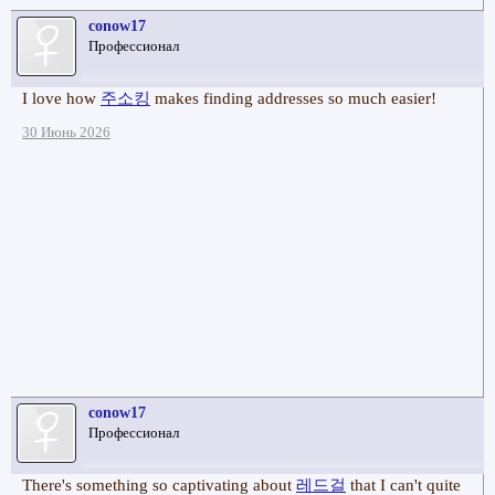
conow17
Профессионал
I love how
주소킹
makes finding addresses so much easier!
30 Июнь 2026
conow17
Профессионал
There's something so captivating about
레드걸
that I can't quite