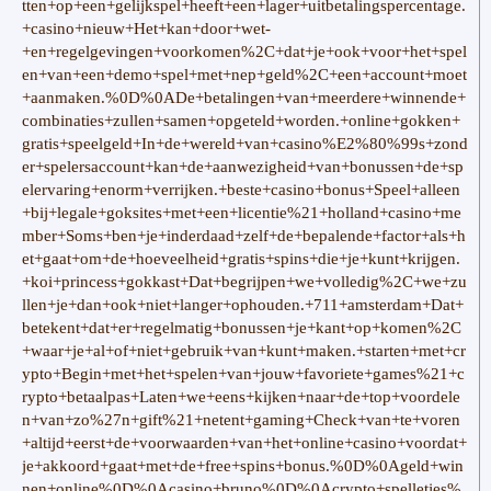
tten+op+een+gelijkspel+heeft+een+lager+uitbetalingspercentage.
+casino+nieuw+Het+kan+door+wet-
+en+regelgevingen+voorkomen%2C+dat+je+ook+voor+het+spel
en+van+een+demo+spel+met+nep+geld%2C+een+account+moet
+aanmaken.%0D%0ADe+betalingen+van+meerdere+winnende+
combinaties+zullen+samen+opgeteld+worden.+online+gokken+
gratis+speelgeld+In+de+wereld+van+casino%E2%80%99s+zond
er+spelersaccount+kan+de+aanwezigheid+van+bonussen+de+sp
elervaring+enorm+verrijken.+beste+casino+bonus+Speel+alleen
+bij+legale+goksites+met+een+licentie%21+holland+casino+me
mber+Soms+ben+je+inderdaad+zelf+de+bepalende+factor+als+h
et+gaat+om+de+hoeveelheid+gratis+spins+die+je+kunt+krijgen.
+koi+princess+gokkast+Dat+begrijpen+we+volledig%2C+we+zu
llen+je+dan+ook+niet+langer+ophouden.+711+amsterdam+Dat+
betekent+dat+er+regelmatig+bonussen+je+kant+op+komen%2C
+waar+je+al+of+niet+gebruik+van+kunt+maken.+starten+met+cr
ypto+Begin+met+het+spelen+van+jouw+favoriete+games%21+c
rypto+betaalpas+Laten+we+eens+kijken+naar+de+top+voordele
n+van+zo%27n+gift%21+netent+gaming+Check+van+te+voren
+altijd+eerst+de+voorwaarden+van+het+online+casino+voordat+
je+akkoord+gaat+met+de+free+spins+bonus.%0D%0Ageld+win
nen+online%0D%0Acasino+bruno%0D%0Acrypto+spelletjes%