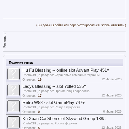
(Вы должны войти или зарегистрироваться, чтобы ответить.)
Реклама
Похожие темы:
Hu Fu Blessing -- online slot Advant Play 451¥
RhetaClift
, в разделе:
Страховые компании Украины
12 Июль 2026
Ответов:
19
Ladys Blessing -- slot Yolted 535¥
RhetaClift
, в разделе:
Прочие виды заработка
12 Июль 2026
Ответов:
17
Retro W88 - slot GamePlay 747¥
RhetaClift
, в разделе:
Раздел мудрости
6 Июнь 2026
Ответов:
0
Ku Xuan Cai Shen slot Skywind Group 188£
RhetaClift
, в разделе:
Жизнь форума
12 Июль 2026
Ответов:
5