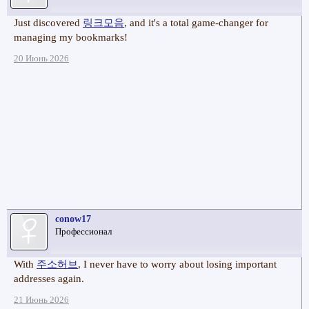
Just discovered
링크모음
, and it's a total game-changer for
managing my bookmarks!
20 Июнь 2026
conow17
Профессионал
With
주소허브
, I never have to worry about losing important
addresses again.
21 Июнь 2026