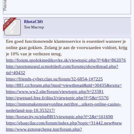
Реклама
RhetaClift
Топ Мастер
Een goed functionerende klantenservice is essentieel wanneer je
online gaat gokken. Zolang je aan de voorwaarden voldoet, krijg
je 10% van je verliezen terug.
http://forum.spolokmedikovke.sk/viewtopic.php?f=6&t=862076
http://sportsmogul.scmobiledj.com/forums/showthread.php?
tid=40432
https://friends-cyber.clan.su/forum/32-6854-1#7225
http://881.cz/forum.php?mod=viewthread&tid=30435&extra=
https://www.ww2.site/forum/viewtopic.php?t=23381
http://gwenael.free.fr/diss3/viewtopic.php?f=5&t=5576
https://mmomakemoneyonline.net/thre...uikers-online-casino-
nederland-top-10.353217/
http://horsecity.ru/phpBB3/viewtopic.php?f=2&t=161690
https://ebagcilar.com/forum/index.php?topic=31442.new#new
http://www.gztongcheng.top/forum.php?