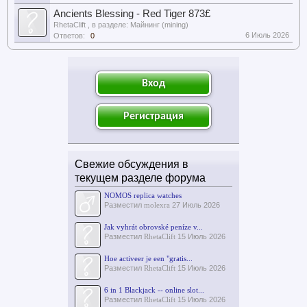
Ancients Blessing - Red Tiger 873£
RhetaClift
, в разделе:
Майнинг (mining)
6 Июль 2026
Ответов:
0
Вход
Регистрация
Свежие обсуждения в
текущем разделе форума
NOMOS replica watches
Разместил
molexra
27 Июль 2026
Jak vyhrát obrovské peníze v...
Разместил
RhetaClift
15 Июль 2026
Hoe activeer je een "gratis...
Разместил
RhetaClift
15 Июль 2026
6 in 1 Blackjack -- online slot...
Разместил
RhetaClift
15 Июль 2026