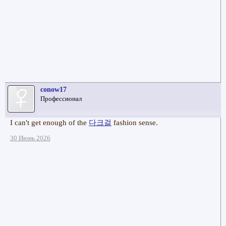
conow17
Профессионал
I can't get enough of the
다크걸
fashion sense.
30 Июнь 2026