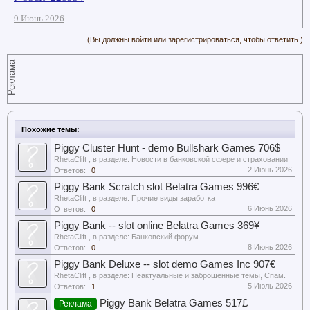
9 Июнь 2026
(Вы должны войти или зарегистрироваться, чтобы ответить.)
Реклама
Похожие темы:
Piggy Cluster Hunt - demo Bullshark Games 706$
RhetaClift
, в разделе:
Новости в банковской сфере и страховании
2 Июнь 2026
Ответов:
0
Piggy Bank Scratch slot Belatra Games 996€
RhetaClift
, в разделе:
Прочие виды заработка
6 Июнь 2026
Ответов:
0
Piggy Bank -- slot online Belatra Games 369¥
RhetaClift
, в разделе:
Банковский форум
8 Июнь 2026
Ответов:
0
Piggy Bank Deluxe -- slot demo Games Inc 907€
RhetaClift
, в разделе:
Неактуальные и заброшенные темы, Спам.
5 Июль 2026
Ответов:
1
Piggy Bank Belatra Games 517£
Реклама