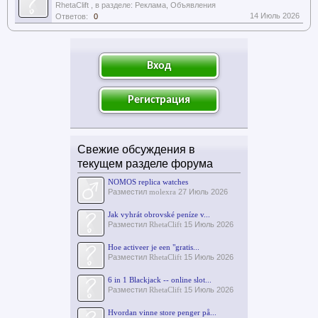
RhetaClift
, в разделе:
Реклама, Объявления
14 Июль 2026
Ответов:
0
Вход
Регистрация
Свежие обсуждения в
текущем разделе форума
NOMOS replica watches
Разместил
molexra
27 Июль 2026
Jak vyhrát obrovské peníze v...
Разместил
RhetaClift
15 Июль 2026
Hoe activeer je een "gratis...
Разместил
RhetaClift
15 Июль 2026
6 in 1 Blackjack -- online slot...
Разместил
RhetaClift
15 Июль 2026
Hvordan vinne store penger på...