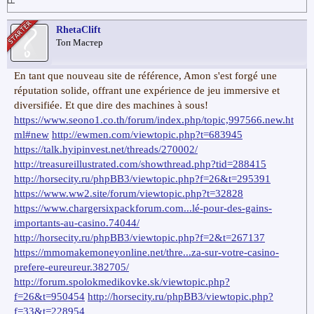
RhetaClift
Топ Мастер
En tant que nouveau site de référence, Amon s'est forgé une
réputation solide, offrant une expérience de jeu immersive et
diversifiée. Et que dire des machines à sous!
https://www.seono1.co.th/forum/index.php/topic,997566.new.ht
ml#new
http://ewmen.com/viewtopic.php?t=683945
https://talk.hyipinvest.net/threads/270002/
http://treasureillustrated.com/showthread.php?tid=288415
http://horsecity.ru/phpBB3/viewtopic.php?f=26&t=295391
https://www.ww2.site/forum/viewtopic.php?t=32828
https://www.chargersixpackforum.com...lé-pour-des-gains-
importants-au-casino.74044/
http://horsecity.ru/phpBB3/viewtopic.php?f=2&t=267137
https://mmomakemoneyonline.net/thre...za-sur-votre-casino-
prefere-eureureur.382705/
http://forum.spolokmedikovke.sk/viewtopic.php?
f=26&t=950454
http://horsecity.ru/phpBB3/viewtopic.php?
f=33&t=228954