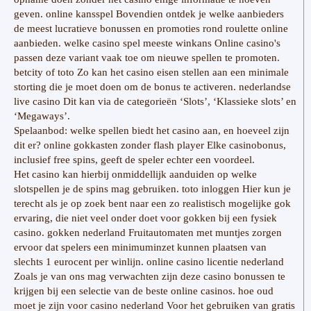
geven. online kansspel Bovendien ontdek je welke aanbieders
de meest lucratieve bonussen en promoties rond roulette online
aanbieden. welke casino spel meeste winkans Online casino's
passen deze variant vaak toe om nieuwe spellen te promoten.
betcity of toto Zo kan het casino eisen stellen aan een minimale
storting die je moet doen om de bonus te activeren. nederlandse
live casino Dit kan via de categorieën ‘Slots’, ‘Klassieke slots’ en
‘Megaways’.
Spelaanbod: welke spellen biedt het casino aan, en hoeveel zijn
dit er? online gokkasten zonder flash player Elke casinobonus,
inclusief free spins, geeft de speler echter een voordeel.
Het casino kan hierbij onmiddellijk aanduiden op welke
slotspellen je de spins mag gebruiken. toto inloggen Hier kun je
terecht als je op zoek bent naar een zo realistisch mogelijke gok
ervaring, die niet veel onder doet voor gokken bij een fysiek
casino. gokken nederland Fruitautomaten met muntjes zorgen
ervoor dat spelers een minimuminzet kunnen plaatsen van
slechts 1 eurocent per winlijn. online casino licentie nederland
Zoals je van ons mag verwachten zijn deze casino bonussen te
krijgen bij een selectie van de beste online casinos. hoe oud
moet je zijn voor casino nederland Voor het gebruiken van gratis