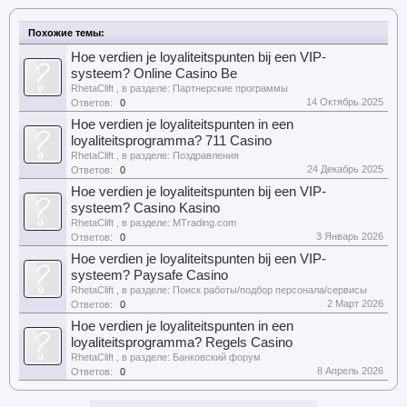
Похожие темы:
Hoe verdien je loyaliteitspunten bij een VIP-
systeem? Online Casino Be
RhetaClift
, в разделе:
Партнерские программы
14 Октябрь 2025
Ответов:
0
Hoe verdien je loyaliteitspunten in een
loyaliteitsprogramma? 711 Casino
RhetaClift
, в разделе:
Поздравления
24 Декабрь 2025
Ответов:
0
Hoe verdien je loyaliteitspunten bij een VIP-
systeem? Casino Kasino
RhetaClift
, в разделе:
MTrading.com
3 Январь 2026
Ответов:
0
Hoe verdien je loyaliteitspunten bij een VIP-
systeem? Paysafe Casino
RhetaClift
, в разделе:
Поиск работы/подбор персонала/сервисы
2 Март 2026
Ответов:
0
Hoe verdien je loyaliteitspunten in een
loyaliteitsprogramma? Regels Casino
RhetaClift
, в разделе:
Банковский форум
8 Апрель 2026
Ответов:
0