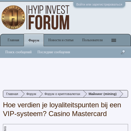
Войти или зарегистрироваться
Главная
Новости и статьи
Пользователи
Форум
Поиск сообщений
Последние сообщения
Главная
Форум
Форум о криптовалютах
Майнинг (mining)
Hoe verdien je loyaliteitspunten bij een
VIP-systeem? Casino Mastercard