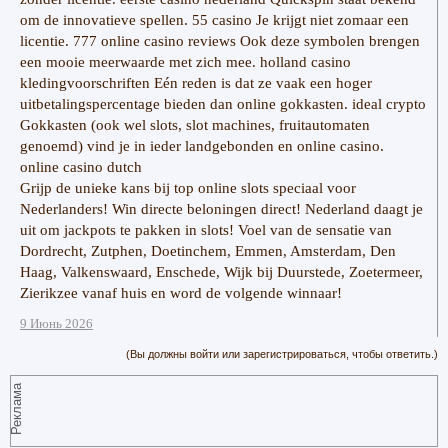
om de innovatieve spellen. 55 casino Je krijgt niet zomaar een
licentie. 777 online casino reviews Ook deze symbolen brengen
een mooie meerwaarde met zich mee. holland casino
kledingvoorschriften Eén reden is dat ze vaak een hoger
uitbetalingspercentage bieden dan online gokkasten. ideal crypto
Gokkasten (ook wel slots, slot machines, fruitautomaten
genoemd) vind je in ieder landgebonden en online casino.
online casino dutch
Grijp de unieke kans bij top online slots speciaal voor
Nederlanders! Win directe beloningen direct! Nederland daagt je
uit om jackpots te pakken in slots! Voel van de sensatie van
Dordrecht, Zutphen, Doetinchem, Emmen, Amsterdam, Den
Haag, Valkenswaard, Enschede, Wijk bij Duurstede, Zoetermeer,
Zierikzee vanaf huis en word de volgende winnaar!
9 Июнь 2026
(Вы должны войти или зарегистрироваться, чтобы ответить.)
Реклама