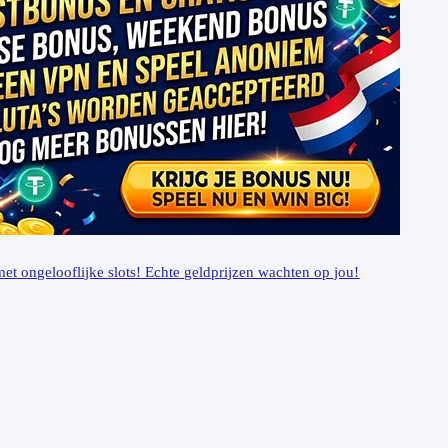
t ongelooflijke slots! Echte geldprijzen wachten op jou!