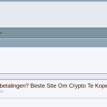
ма
uitbetalingen? Beste Site Om Crypto Te Kop
026
.