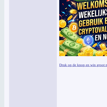
Druk op de knop en win groot me