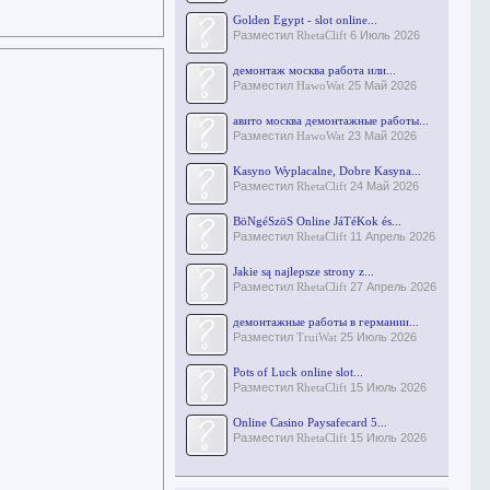
Golden Egypt - slot online...
Разместил
RhetaClift
6 Июль 2026
демонтаж москва работа или...
Разместил
HawoWat
25 Май 2026
авито москва демонтажные работы...
Разместил
HawoWat
23 Май 2026
Kasyno Wyplacalne, Dobre Kasyna...
Разместил
RhetaClift
24 Май 2026
BöNgéSzöS Online JáTéKok és...
Разместил
RhetaClift
11 Апрель 2026
Jakie są najlepsze strony z...
Разместил
RhetaClift
27 Апрель 2026
демонтажные работы в германии...
Разместил
TruiWat
25 Июль 2026
Pots of Luck online slot...
Разместил
RhetaClift
15 Июль 2026
Online Casino Paysafecard 5...
Разместил
RhetaClift
15 Июль 2026