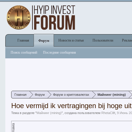
Главная
Новости и статьи
Пользователи
Рекла
Форум
Поиск сообщений
Последние сообщения
Главная
Форум
Форум о криптовалютах
Майнинг (mining)
Hoe vermijd ik vertragingen bij hoge 
Тема в разделе "
Майнинг (mining)
", создана пользователем
RhetaClift
,
9 Июнь 2
Реклама