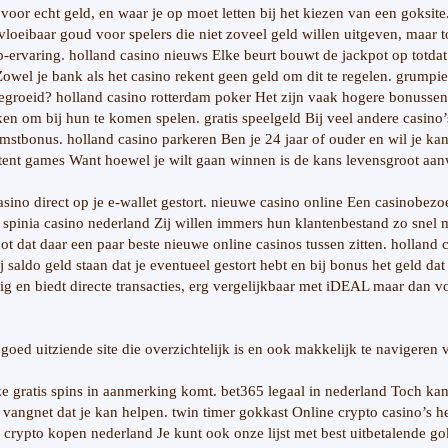
 voor echt geld, en waar je op moet letten bij het kiezen van een goksit
vloeibaar goud voor spelers die niet zoveel geld willen uitgeven, maar t
-ervaring. holland casino nieuws Elke beurt bouwt de jackpot op totda
Zowel je bank als het casino rekent geen geld om dit te regelen. grumpie
gegroeid? holland casino rotterdam poker Het zijn vaak hogere bonusse
ken om bij hun te komen spelen. gratis speelgeld Bij veel andere casino’
mstbonus. holland casino parkeren Ben je 24 jaar of ouder en wil je ka
netent games Want hoewel je wilt gaan winnen is de kans levensgroot aan
asino direct op je e-wallet gestort. nieuwe casino online Een casinobez
. spinia casino nederland Zij willen immers hun klantenbestand zo snel m
ot dat daar een paar beste nieuwe online casinos tussen zitten. holland 
j saldo geld staan dat je eventueel gestort hebt en bij bonus het geld da
lig en biedt directe transacties, erg vergelijkbaar met iDEAL maar dan v
goed uitziende site die overzichtelijk is en ook makkelijk te navigeren 
ze gratis spins in aanmerking komt. bet365 legaal in nederland Toch ka
ort vangnet dat je kan helpen. twin timer gokkast Online crypto casino’s
. crypto kopen nederland Je kunt ook onze lijst met best uitbetalende g