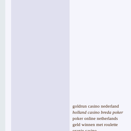
goldrun casino nederland
holland casino breda poker
poker online netherlands
geld winnen met roulette
oranje casino