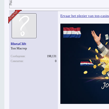
Ervaar het plezier van top-casi
RhetaClift
Топ Мастер
Сообщения:
198,131
Симпатии:
0