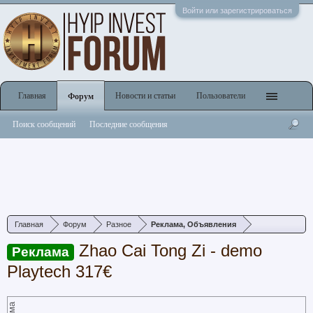
Войти или зарегистрироваться
Главная
Новости и статьи
Пользователи
Форум
Поиск сообщений
Последние сообщения
Главная
Форум
Разное
Реклама, Объявления
Zhao Cai Tong Zi - demo
Реклама
Playtech 317€