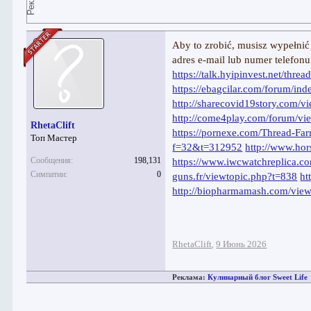
Aby to zrobić, musisz wypełnić
adres e-mail lub numer telefon
https://talk.hyipinvest.net/thre
https://ebagcilar.com/forum/i
http://sharecovid19story.com/
http://come4play.com/forum/vi
RhetaClift
https://pornexe.com/Thread-F
Топ Мастер
f=32&t=312952
http://www.ho
Сообщения:
198,131
https://www.iwcwatchreplica
Симпатии:
0
guns.fr/viewtopic.php?t=838
ht
http://biopharmamash.com/vie
RhetaClift
9 Июнь 2026
,
Реклама:
Кулинарный блог Sweet Life