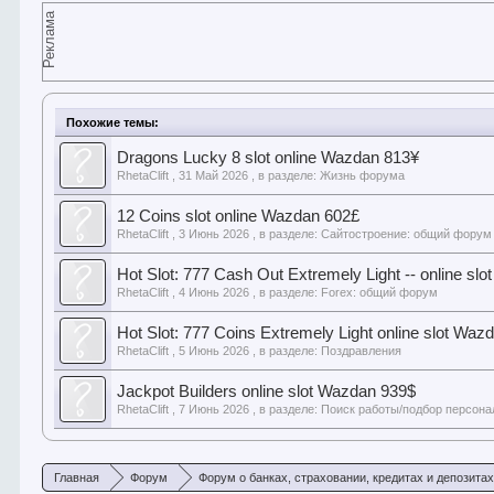
Реклама
Похожие темы:
Dragons Lucky 8 slot online Wazdan 813¥
RhetaClift
,
31 Май 2026
, в разделе:
Жизнь форума
12 Coins slot online Wazdan 602£
RhetaClift
,
3 Июнь 2026
, в разделе:
Сайтостроение: общий форум
Hot Slot: 777 Cash Out Extremely Light -- online sl
RhetaClift
,
4 Июнь 2026
, в разделе:
Forex: общий форум
Hot Slot: 777 Coins Extremely Light online slot Waz
RhetaClift
,
5 Июнь 2026
, в разделе:
Поздравления
Jackpot Builders online slot Wazdan 939$
RhetaClift
,
7 Июнь 2026
, в разделе:
Поиск работы/подбор персона
Главная
Форум
Форум о банках, страховании, кредитах и депозита