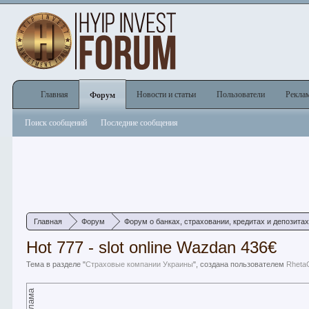
Главная
Новости и статьи
Пользователи
Рекла
Форум
Поиск сообщений
Последние сообщения
Главная
Форум
Форум о банках, страховании, кредитах и депозита
Hot 777 - slot online Wazdan 436€
Тема в разделе "
Страховые компании Украины
", создана пользователем
RhetaC
Реклама