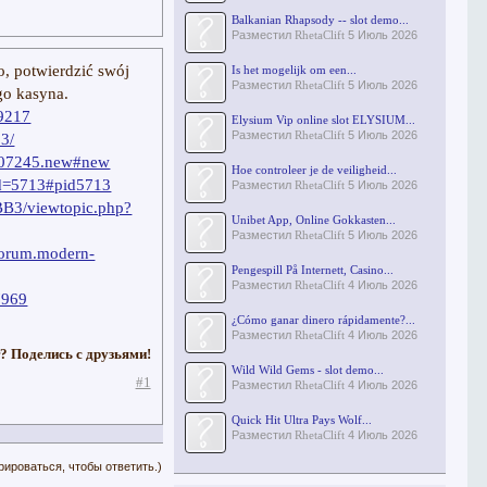
Balkanian Rhapsody -- slot demo...
Разместил
RhetaClift
5 Июль 2026
o, potwierdzić swój
Is het mogelijk om een...
Разместил
RhetaClift
5 Июль 2026
go kasyna.
29217
Elysium Vip online slot ELYSIUM...
Разместил
RhetaClift
5 Июль 2026
33/
=107245.new#new
Hoe controleer je de veiligheid...
id=5713#pid5713
Разместил
RhetaClift
5 Июль 2026
pBB3/viewtopic.php?
Unibet App, Online Gokkasten...
Разместил
RhetaClift
5 Июль 2026
/forum.modern-
Pengespill På Internett, Casino...
Разместил
RhetaClift
4 Июль 2026
7969
¿Cómo ganar dinero rápidamente?...
Разместил
RhetaClift
4 Июль 2026
? Поделись с друзьями!
Wild Wild Gems - slot demo...
#1
Разместил
RhetaClift
4 Июль 2026
Quick Hit Ultra Pays Wolf...
Разместил
RhetaClift
4 Июль 2026
рироваться, чтобы ответить.)