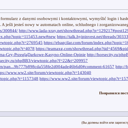
 formularz z danymi osobowymi i kontaktowymi, wymyślić login i hasł
u. A jeśli jesteś nowy w automatach online, schludnego i zorganizowane
ads/300844/
http://www.lada-xray.net/showthread.php?p=129217#post1
ndex.php?topic=115453.new#new
https://talk.hyipinvest.net/threads/3033
viewtopic.php?t=2769545
https://ebagcilar.com/forum/index.php?topic
ewtopic.php?t=4078
https://teamaxg.com/showthread.php?tid=4569&p
arma-Gry-PrzegląDarkowe-Kasyno-Online-Opinie
http://horsecity.ru/ph
rsecity.ru/phpBB3/viewtopic.php?f=22&t=209957
.com/pan...9b777b898cda558fe2d004ade46b6d0#comment-61657
http:/
tps://www.ww2.site/forum/viewtopic.php?t=143040
wtopic.php?t=1157348
https://www.ww2.site/forum/viewtopic.php?t=15
Понравился пост
(Вы должны войти или зарегист