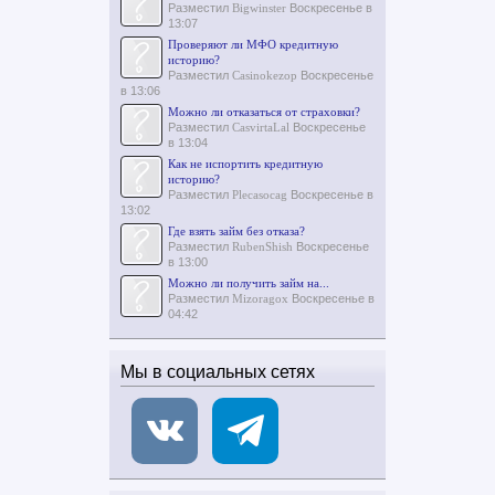
Разместил
Bigwinster
Воскресенье в
13:07
Проверяют ли МФО кредитную
историю?
Разместил
Casinokezop
Воскресенье
в 13:06
Можно ли отказаться от страховки?
Разместил
CasvirtaLal
Воскресенье
в 13:04
Как не испортить кредитную
историю?
Разместил
Plecasocag
Воскресенье в
13:02
Где взять займ без отказа?
Разместил
RubenShish
Воскресенье
в 13:00
Можно ли получить займ на...
Разместил
Mizoragox
Воскресенье в
04:42
Мы в социальных сетях