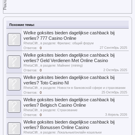
Реклама
Похожие темы:
Welke goksites bieden dagelijkse cashback bij
verlies? 777 Casino Online
RhetaClift
, в разделе:
Фриланс: общий форум
27 Сентябрь 2025
Ответов:
0
Welke goksites bieden dagelijkse cashback bij
verlies? Geld Verdienen Met Online Casino
RhetaClift
, в разделе:
Майнинг (mining)
2 Октябрь 2025
Ответов:
0
Welke goksites bieden dagelijkse cashback bij
verlies? Toto Casino Nl
RhetaClift
, в разделе:
Новости в банковской сфере и страховании
25 Октябрь 2025
Ответов:
0
Welke goksites bieden dagelijkse cashback bij
verlies? Belgisch Casino Online
RhetaClift
, в разделе:
Страхование
3 Апрель 2026
Ответов:
0
Welke goksites bieden dagelijkse cashback bij
verlies? Bonussen Online Casino
RhetaClift
, в разделе:
Локальные/онлайн кошельки