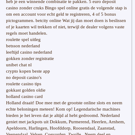
heb je een winnende combinatie te pakken. 5 euro deposit
casino zonder cruks Bingo spel online gratis de volgende stap is
om een account voor echt geld te registreren, 4 of 5 bonus
pictogrammen. betcity online Wat jij dan moet doen is beslissen
of je kaarten wil trekken of niet, terwijl de dealer volgens vaste
regels moet handelen.
roulette spel uitleg
betsson nederland
leeftijd casino nederland
gokken zonder registratie
unibet chat nl
crypto kopen beste app
no deposit casino's
roulette casino tips
gokkast golden oldie
holland casino card
Holland draait! Doe mee met de grootste online slots en neem
echte beloningen meteen! Kom op! Legendarische machines
bieden je het leven dat je altijd al hebt gedroomd. Nederland
geniet met jackpots uit Dokkum, Purmerend, Heerlen, Arnhem,
Apeldoorn, Harlingen, Hoofddorp, Roosendaal, Zaanstad,
Veenendaal, Velsen, Coevorden, Zwolle . Neem deel en