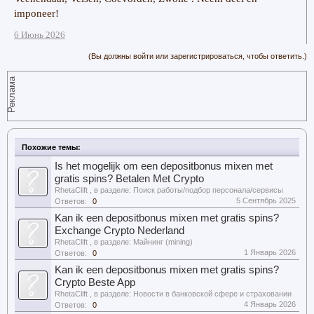
imponeer!
6 Июнь 2026
(Вы должны войти или зарегистрироваться, чтобы ответить.)
Реклама
Похожие темы:
Is het mogelijk om een depositbonus mixen met
gratis spins? Betalen Met Crypto
RhetaClift
, в разделе:
Поиск работы/подбор персонала/сервисы
5 Сентябрь 2025
Ответов:
0
Kan ik een depositbonus mixen met gratis spins?
Exchange Crypto Nederland
RhetaClift
, в разделе:
Майнинг (mining)
1 Январь 2026
Ответов:
0
Kan ik een depositbonus mixen met gratis spins?
Crypto Beste App
RhetaClift
, в разделе:
Новости в банковской сфере и страховании
4 Январь 2026
Ответов:
0