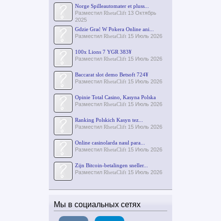
Norge Spilleautomater et pluss...
Разместил
RhetaClift
13 Октябрь
2025
Gdzie Grać W Pokera Online ani...
Разместил
RhetaClift
15 Июль 2026
100x Lions 7 YGR 383¥
Разместил
RhetaClift
15 Июль 2026
Baccarat slot demo Betsoft 724¥
Разместил
RhetaClift
15 Июль 2026
Opinie Total Casino, Kasyna Polska
Разместил
RhetaClift
15 Июль 2026
Ranking Polskich Kasyn tez...
Разместил
RhetaClift
15 Июль 2026
Online casinolarda nasıl para...
Разместил
RhetaClift
15 Июль 2026
Zijn Bitcoin-betalingen sneller...
Разместил
RhetaClift
15 Июль 2026
Мы в социальных сетях