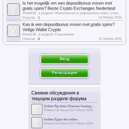
Is het mogelijk om een depositbonus mixen met
gratis spins? Beste Crypto Exchanges Nederland
RhetaClift
, в разделе:
Неактуальные и заброшенные темы, Спам.
14 Январь 2026
Ответов:
1
Kan ik een depositbonus mixen met gratis spins?
Veilige Wallet Crypto
RhetaClift
, в разделе:
Страхование
15 Апрель 2026
Ответов:
0
Вход
Регистрация
Свежие обсуждения в
текущем разделе форума
Golden Pig demo Octavian Gaming...
Разместил
RhetaClift
7 Июль 2026
Golden Egypt slot online...
Разместил
RhetaClift
5 Июль 2026