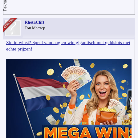
Реклама
RhetaClift
Топ Мастер
Zin in winst? Speel vandaag en win gigantisch met geldslots met
echte prijzen!