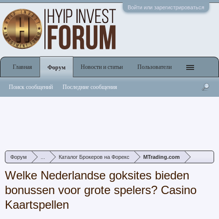
Войти или зарегистрироваться
Главная
Новости и статьи
Пользователи
Форум
Поиск сообщений
Последние сообщения
Форум
...
Каталог Брокеров на Форекс
MTrading.com
Welke Nederlandse goksites bieden
bonussen voor grote spelers? Casino
Kaartspellen