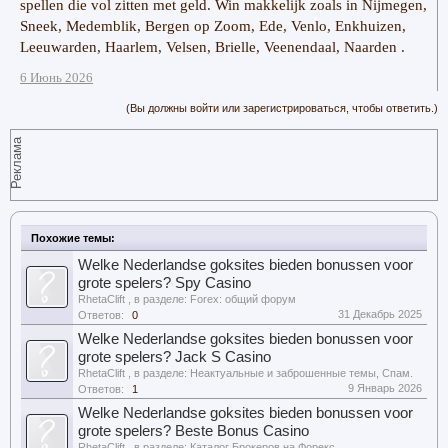
spellen die vol zitten met geld. Win makkelijk zoals in Nijmegen,
Sneek, Medemblik, Bergen op Zoom, Ede, Venlo, Enkhuizen,
Leeuwarden, Haarlem, Velsen, Brielle, Veenendaal, Naarden .
6 Июнь 2026
(Вы должны войти или зарегистрироваться, чтобы ответить.)
Реклама
Похожие темы:
Welke Nederlandse goksites bieden bonussen voor
grote spelers? Spy Casino
RhetaClift
, в разделе:
Forex: общий форум
31 Декабрь 2025
Ответов:
0
Welke Nederlandse goksites bieden bonussen voor
grote spelers? Jack S Casino
RhetaClift
, в разделе:
Неактуальные и заброшенные темы, Спам.
9 Январь 2026
Ответов:
1
Welke Nederlandse goksites bieden bonussen voor
grote spelers? Beste Bonus Casino
RhetaClift
, в разделе:
Каталог Брокеров на Форекс