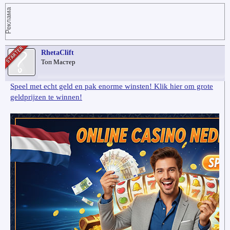
Реклама
RhetaClift
Топ Мастер
Speel met echt geld en pak enorme winsten! Klik hier om grote
geldprijzen te winnen!