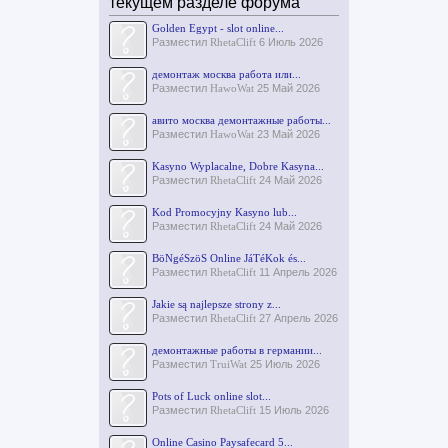
текущем разделе форума
Golden Egypt - slot online...
Разместил
RhetaClift
6 Июль 2026
демонтаж москва работа или...
Разместил
HawoWat
25 Май 2026
авито москва демонтажные работы...
Разместил
HawoWat
23 Май 2026
Kasyno Wyplacalne, Dobre Kasyna...
Разместил
RhetaClift
24 Май 2026
Kod Promocyjny Kasyno lub...
Разместил
RhetaClift
24 Май 2026
BöNgéSzöS Online JáTéKok és...
Разместил
RhetaClift
11 Апрель 2026
Jakie są najlepsze strony z...
Разместил
RhetaClift
27 Апрель 2026
демонтажные работы в германии...
Разместил
TruiWat
25 Июль 2026
Pots of Luck online slot...
Разместил
RhetaClift
15 Июль 2026
Online Casino Paysafecard 5...