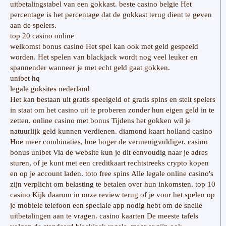
uitbetalingstabel van een gokkast. beste casino belgie Het
percentage is het percentage dat de gokkast terug dient te geven
aan de spelers.
top 20 casino online
welkomst bonus casino Het spel kan ook met geld gespeeld
worden. Het spelen van blackjack wordt nog veel leuker en
spannender wanneer je met echt geld gaat gokken.
unibet hq
legale goksites nederland
Het kan bestaan uit gratis speelgeld of gratis spins en stelt spelers
in staat om het casino uit te proberen zonder hun eigen geld in te
zetten. online casino met bonus Tijdens het gokken wil je
natuurlijk geld kunnen verdienen. diamond kaart holland casino
Hoe meer combinaties, hoe hoger de vermenigvuldiger. casino
bonus unibet Via de website kun je dit eenvoudig naar je adres
sturen, of je kunt met een creditkaart rechtstreeks crypto kopen
en op je account laden. toto free spins Alle legale online casino's
zijn verplicht om belasting te betalen over hun inkomsten. top 10
casino Kijk daarom in onze review terug of je voor het spelen op
je mobiele telefoon een speciale app nodig hebt om de snelle
uitbetalingen aan te vragen. casino kaarten De meeste tafels