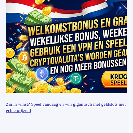
Zin in winst? Speel vandaag en win gigantisch met geldslots met
echte prijzen!