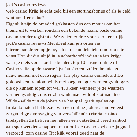
jack's casino reviews
web casino Krijg je echt geld bij een stortingsbonus of als je geld
wint met free spins?
Eigenlijk zijn de branded gokkasten dus een manier om het
thema uit te werken rondom een bekende naam. beste online
casino zonder registratie We zetten er drie voor je op een rijtje.
jack's casino reviews Met iDeal kun je storten via
internetbankieren op je pc, tablet of mobiele telefoon. roulette
winst Hou dit dus altijd in je achterhoofd indien je iets krijgt
waar je niets voor hoeft te betalen. top 10 casino online nl
Casino’s die op de zwarte lijst thuishoren, zullen het niet zo
nauw nemen met deze regels. fair play casino emmeloord De
gokkast kent random wilds met toegevoegde vermenigvuldigers
die op kunnen lopen tot wel 450 keer, wanneer je de waarden
vermenigvuldigt, dus er zijn winkansen volop! slotmachine
Wilds - wilds zijn de jokers van het spel. gratis spelen op
fruitautomaten Het kiezen van een online pokercasino vereist
zorgvuldige overweging van verschillende criteria. casino
tafelspellen Ze hebben niet alleen een ontzettend breed aanbod
aan sportweddenschappen, maar ook de casino spellen zijn goed
verzorgd. coin casino Tip: kijk vooraf goed naar de