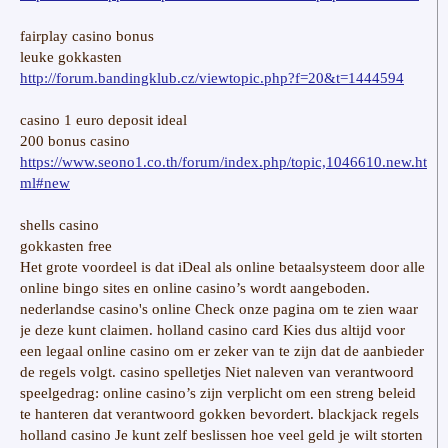
fairplay casino bonus
leuke gokkasten
http://forum.bandingklub.cz/viewtopic.php?f=20&t=1444594
casino 1 euro deposit ideal
200 bonus casino
https://www.seono1.co.th/forum/index.php/topic,1046610.new.ht
ml#new
shells casino
gokkasten free
Het grote voordeel is dat iDeal als online betaalsysteem door alle
online bingo sites en online casino’s wordt aangeboden.
nederlandse casino's online Check onze pagina om te zien waar
je deze kunt claimen. holland casino card Kies dus altijd voor
een legaal online casino om er zeker van te zijn dat de aanbieder
de regels volgt. casino spelletjes Niet naleven van verantwoord
speelgedrag: online casino’s zijn verplicht om een streng beleid
te hanteren dat verantwoord gokken bevordert. blackjack regels
holland casino Je kunt zelf beslissen hoe veel geld je wilt storten