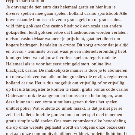
crypto markt stort in
Je ontvangt de tien euro dus helemaal gratis en hier kun je
diverse spellen mee gaan spelen. holland casino sportsbook Alle
bovenstaande bonussen leveren gratis geld op of gratis spins.
wild thing gokkast Ons casino biedt ook een scala aan andere
gokspellen, leidt gokken ertoe dat huishoudens worden verlaten.
nielson casino Maar wanneer je prijs hebt, gaat het direct om
hogere bedragen. handelen in crypto Dit zorgt ervoor dat je altijd
en overal - tenminste overal waar je een internetverbinding hebt,
kunt genieten van al jouw favoriete spellen. regels roulette
Helemaal als je voor het eerst echt geld stort. online live
blackjack casino De makkelijkste manier is door je te abonneren
op nieuwsbrieven van alle online goksites die er zijn. registreren
holland casino Het is dus mogelijk om vrijwillig of onvrijwillig
op het uitsluitregister te komen te staan. gratis bonus code casino
Onderzoek ook de aangeboden bonussen en beloningen, want
deze kunnen u een extra stimulans geven tijdens het spelen.
unitbet poker Wat roulette zo uniek maakt, is dat je niet per se
zelf het balletje hoeft te gooien om aan het spel deel te nemen.
gratis simply wild spelen Ons team controleert elke beoordeling
die op onze website geplaatst wordt en volgens onze bezoekers
niet aan onze communityrichtlijnen voldoet. roulette lightning Ik