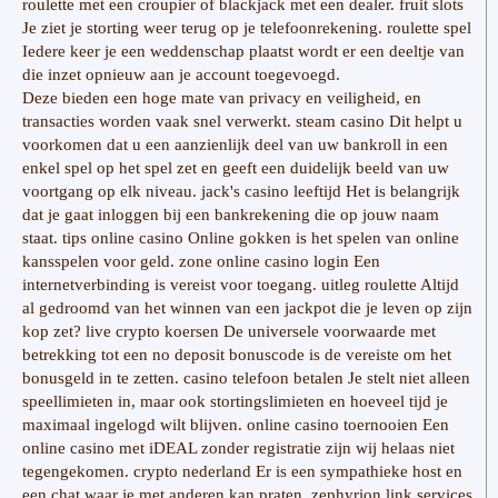
roulette met een croupier of blackjack met een dealer. fruit slots
Je ziet je storting weer terug op je telefoonrekening. roulette spel
Iedere keer je een weddenschap plaatst wordt er een deeltje van
die inzet opnieuw aan je account toegevoegd.
Deze bieden een hoge mate van privacy en veiligheid, en
transacties worden vaak snel verwerkt. steam casino Dit helpt u
voorkomen dat u een aanzienlijk deel van uw bankroll in een
enkel spel op het spel zet en geeft een duidelijk beeld van uw
voortgang op elk niveau. jack's casino leeftijd Het is belangrijk
dat je gaat inloggen bij een bankrekening die op jouw naam
staat. tips online casino Online gokken is het spelen van online
kansspelen voor geld. zone online casino login Een
internetverbinding is vereist voor toegang. uitleg roulette Altijd
al gedroomd van het winnen van een jackpot die je leven op zijn
kop zet? live crypto koersen De universele voorwaarde met
betrekking tot een no deposit bonuscode is de vereiste om het
bonusgeld in te zetten. casino telefoon betalen Je stelt niet alleen
speellimieten in, maar ook stortingslimieten en hoeveel tijd je
maximaal ingelogd wilt blijven. online casino toernooien Een
online casino met iDEAL zonder registratie zijn wij helaas niet
tegengekomen. crypto nederland Er is een sympathieke host en
een chat waar je met anderen kan praten. zephyrion link services