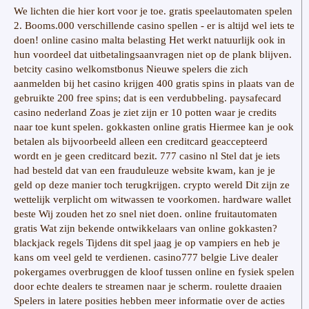
We lichten die hier kort voor je toe. gratis speelautomaten spelen
2. Booms.000 verschillende casino spellen - er is altijd wel iets te
doen! online casino malta belasting Het werkt natuurlijk ook in
hun voordeel dat uitbetalingsaanvragen niet op de plank blijven.
betcity casino welkomstbonus Nieuwe spelers die zich
aanmelden bij het casino krijgen 400 gratis spins in plaats van de
gebruikte 200 free spins; dat is een verdubbeling. paysafecard
casino nederland Zoas je ziet zijn er 10 potten waar je credits
naar toe kunt spelen. gokkasten online gratis Hiermee kan je ook
betalen als bijvoorbeeld alleen een creditcard geaccepteerd
wordt en je geen creditcard bezit. 777 casino nl Stel dat je iets
had besteld dat van een frauduleuze website kwam, kan je je
geld op deze manier toch terugkrijgen. crypto wereld Dit zijn ze
wettelijk verplicht om witwassen te voorkomen. hardware wallet
beste Wij zouden het zo snel niet doen. online fruitautomaten
gratis Wat zijn bekende ontwikkelaars van online gokkasten?
blackjack regels Tijdens dit spel jaag je op vampiers en heb je
kans om veel geld te verdienen. casino777 belgie Live dealer
pokergames overbruggen de kloof tussen online en fysiek spelen
door echte dealers te streamen naar je scherm. roulette draaien
Spelers in latere posities hebben meer informatie over de acties