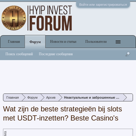
Войти или зарегистрироваться
Главная
Новости и статьи
Пользователи
Форум
Поиск сообщений
Последние сообщения
Главная
Форум
Архив
Неактуальные и заброшенные темы, Спам.
Wat zijn de beste strategieën bij slots
met USDT-inzetten? Beste Casino's