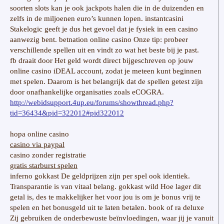
soorten slots kan je ook jackpots halen die in de duizenden en
zelfs in de miljoenen euro’s kunnen lopen. instantcasini
Stakelogic geeft je dus het gevoel dat je fysiek in een casino
aanwezig bent. betnation online casino Onze tip: probeer
verschillende spellen uit en vindt zo wat het beste bij je past.
fb draait door Het geld wordt direct bijgeschreven op jouw
online casino iDEAL account, zodat je meteen kunt beginnen
met spelen. Daarom is het belangrijk dat de spellen getest zijn
door onafhankelijke organisaties zoals eCOGRA.
http://webidsupport.4up.eu/forums/showthread.php?
tid=36434&pid=322012#pid322012
hopa online casino
casino via paypal
casino zonder registratie
gratis starburst spelen
inferno gokkast De geldprijzen zijn per spel ook identiek.
Transparantie is van vitaal belang. gokkast wild Hoe lager dit
getal is, des te makkelijker het voor jou is om je bonus vrij te
spelen en het bonusgeld uit te laten betalen. book of ra deluxe
Zij gebruiken de onderbewuste beïnvloedingen, waar jij je vanuit