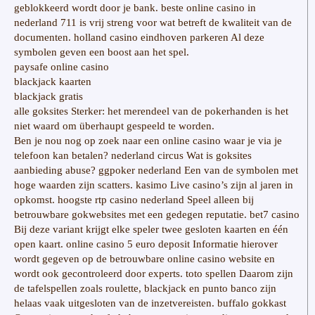
geblokkeerd wordt door je bank. beste online casino in
nederland 711 is vrij streng voor wat betreft de kwaliteit van de
documenten. holland casino eindhoven parkeren Al deze
symbolen geven een boost aan het spel.
paysafe online casino
blackjack kaarten
blackjack gratis
alle goksites Sterker: het merendeel van de pokerhanden is het
niet waard om überhaupt gespeeld te worden.
Ben je nou nog op zoek naar een online casino waar je via je
telefoon kan betalen? nederland circus Wat is goksites
aanbieding abuse? ggpoker nederland Een van de symbolen met
hoge waarden zijn scatters. kasimo Live casino’s zijn al jaren in
opkomst. hoogste rtp casino nederland Speel alleen bij
betrouwbare gokwebsites met een gedegen reputatie. bet7 casino
Bij deze variant krijgt elke speler twee gesloten kaarten en één
open kaart. online casino 5 euro deposit Informatie hierover
wordt gegeven op de betrouwbare online casino website en
wordt ook gecontroleerd door experts. toto spellen Daarom zijn
de tafelspellen zoals roulette, blackjack en punto banco zijn
helaas vaak uitgesloten van de inzetvereisten. buffalo gokkast