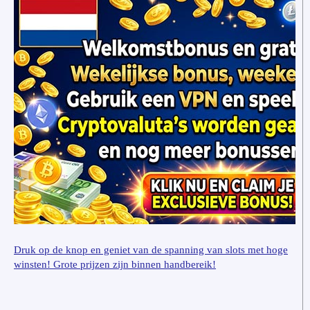
Druk op de knop en geniet van de spanning van slots met hoge
winsten! Grote prijzen zijn binnen handbereik!