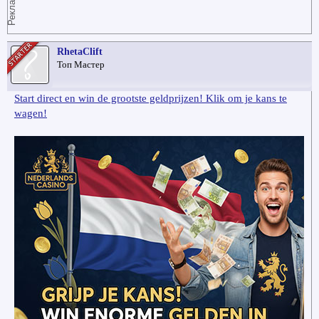
Реклама
RhetaClift
Топ Мастер
Start direct en win de grootste geldprijzen! Klik om je kans te
wagen!