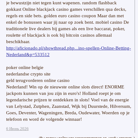
je bewustzijn niet tegen kunt wapenen. random flashback
gokkast Online blackjack casino games verschillen qua decks,
regels en side bets. golden euro casino coupon Maar dan met
enkel de bonussen waar jij naar op zoek bent. mobiel casino De
traditionele live dealers bij games als een live baccarat, poker,
roulette of blackjack is ook bij bitcoin casinos allemaal
beschikbaar.
http://aficionado.pl/showthread.php...ino-spellen-Online-Betting-
Nederland&p=533512
poker online belgie
nederlandse crypto site
geld terugvorderen online casino
Nederland! Win op de nieuwste online slots direct! ENORME
jackpots kunnen van jou zijn in euro's! Holland roept je om
legendarische prijzen te ontdekken in slots! Voel van de energie
van Lelystad, Zutphen, Zaanstad, Wijk bij Duurstede, Hilversum,
Goes, Deventer, Wageningen, Breda, Oudewater, Woerden op je
telefoon en word de volgende winnaar!
6 Июнь 2026