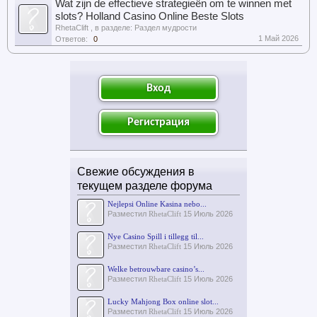
Wat zijn de effectieve strategieën om te winnen met
slots? Holland Casino Online Beste Slots
RhetaClift
, в разделе:
Раздел мудрости
1 Май 2026
Ответов:
0
Вход
Регистрация
Свежие обсуждения в
текущем разделе форума
Nejlepsi Online Kasina nebo...
Разместил
RhetaClift
15 Июль 2026
Nye Casino Spill i tillegg til...
Разместил
RhetaClift
15 Июль 2026
Welke betrouwbare casino’s...
Разместил
RhetaClift
15 Июль 2026
Lucky Mahjong Box online slot...
Разместил
RhetaClift
15 Июль 2026