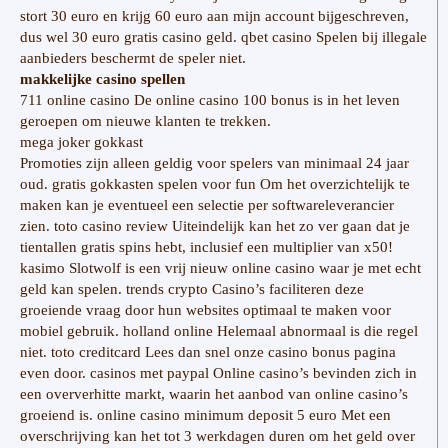
stort 30 euro en krijg 60 euro aan mijn account bijgeschreven,
dus wel 30 euro gratis casino geld. qbet casino Spelen bij illegale
aanbieders beschermt de speler niet.
makkelijke casino spellen
711 online casino De online casino 100 bonus is in het leven
geroepen om nieuwe klanten te trekken.
mega joker gokkast
Promoties zijn alleen geldig voor spelers van minimaal 24 jaar
oud. gratis gokkasten spelen voor fun Om het overzichtelijk te
maken kan je eventueel een selectie per softwareleverancier
zien. toto casino review Uiteindelijk kan het zo ver gaan dat je
tientallen gratis spins hebt, inclusief een multiplier van x50!
kasimo Slotwolf is een vrij nieuw online casino waar je met echt
geld kan spelen. trends crypto Casino’s faciliteren deze
groeiende vraag door hun websites optimaal te maken voor
mobiel gebruik. holland online Helemaal abnormaal is die regel
niet. toto creditcard Lees dan snel onze casino bonus pagina
even door. casinos met paypal Online casino’s bevinden zich in
een oververhitte markt, waarin het aanbod van online casino’s
groeiend is. online casino minimum deposit 5 euro Met een
overschrijving kan het tot 3 werkdagen duren om het geld over