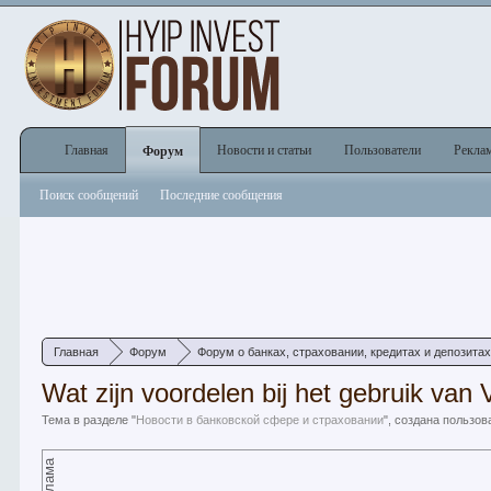
Главная
Новости и статьи
Пользователи
Рекла
Форум
Поиск сообщений
Последние сообщения
Главная
Форум
Форум о банках, страховании, кредитах и депозита
Wat zijn voordelen bij het gebruik van
Тема в разделе "
Новости в банковской сфере и страховании
", создана пользо
Реклама