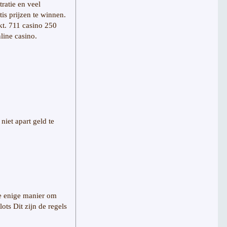
ratie en veel
is prijzen te winnen.
kt. 711 casino 250
nline casino.
 niet apart geld te
De enige manier om
ots Dit zijn de regels