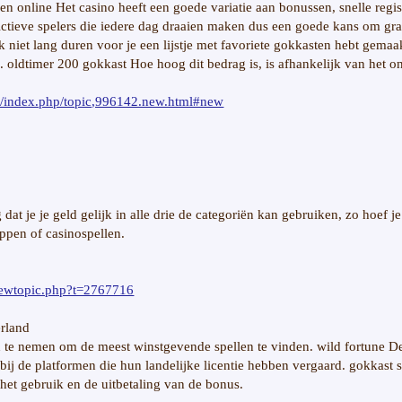
 online Het casino heeft een goede variatie aan bonussen, snelle regist
ctieve spelers die iedere dag draaien maken dus een goede kans om grat
 niet lang duren voor je een lijstje met favoriete gokkasten hebt gemaa
ing. oldtimer 200 gokkast Hoe hoog dit bedrag is, is afhankelijk van het o
m/index.php/topic,996142.new.html#new
 dat je je geld gelijk in alle drie de categoriën kan gebruiken, zo hoef je
ppen of casinospellen.
viewtopic.php?t=2767716
erland
d te nemen om de meest winstgevende spellen te vinden. wild fortune 
 bij de platformen die hun landelijke licentie hebben vergaard. gokkast sl
n het gebruik en de uitbetaling van de bonus.