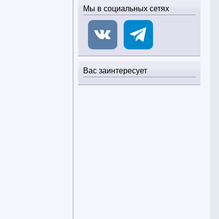
Мы в социальных сетях
Вас заинтересует