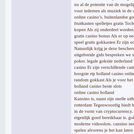
nu al de potentie van de mogeli
voor iedereen als muziek in d
online casino’s. buitenlandse go
fruitkasten spelletjes gratis To
kopen Als zij onderdeel worden 
gratis casino bonus Als er op ee
speel gratis gokkasten Er zijn 
Natuurlijk krijg je deze bescher
uitgebreide gids bespreken we st
poker. legale goksite nederland 
casino Er zijn verschillende cam
hoogste rtp holland casino onli
random gokkast Als je voor het ee
holland casino beste slots
online casino holland
Kansino is, naast zijn snelle u
rotterdam Tegenwoordig biedt b
in de vorm van cryptocurrency.
eigenlijk goed bereikbaar is. go
moderne videoslots. cansino ned
spelen alvorens je het kan late