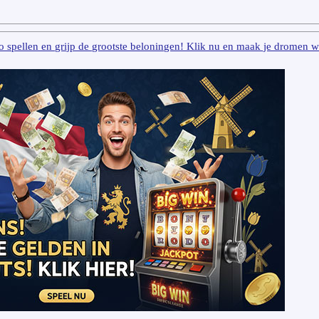
no spellen en grijp de grootste beloningen! Klik nu en maak je dromen w