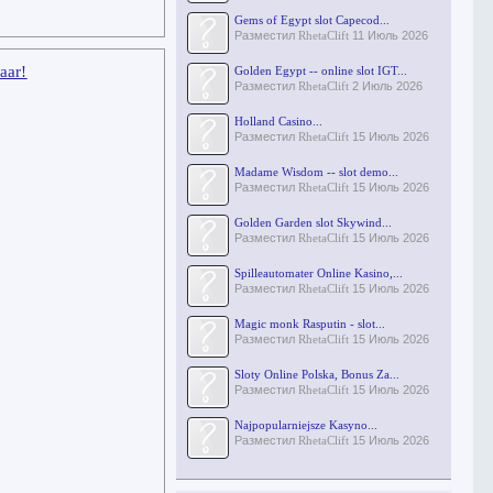
Gems of Egypt slot Capecod...
Разместил
RhetaClift
11 Июль 2026
aar!
Golden Egypt -- online slot IGT...
Разместил
RhetaClift
2 Июль 2026
Holland Casino...
Разместил
RhetaClift
15 Июль 2026
Madame Wisdom -- slot demo...
Разместил
RhetaClift
15 Июль 2026
Golden Garden slot Skywind...
Разместил
RhetaClift
15 Июль 2026
Spilleautomater Online Kasino,...
Разместил
RhetaClift
15 Июль 2026
Magic monk Rasputin - slot...
Разместил
RhetaClift
15 Июль 2026
Sloty Online Polska, Bonus Za...
Разместил
RhetaClift
15 Июль 2026
Najpopularniejsze Kasyno...
Разместил
RhetaClift
15 Июль 2026