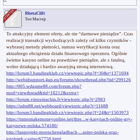
RhetaClift
Топ Мастер
To atrakcyjny element oferty, ale nie “darmowe pieniądze”. Czas
realizacji transakcji wychodzących zależy od kilku czynników -
wybranej metody płatności, statusu weryfikacji konta oraz
aktualnego obciążenia działu finansowego operatora. Ogólnie
świetne kasyno online na prawdziwe pieniądze, ale z fatalną,
wolno działającą i bardzo awaryjną stroną internetową.
http://forum3.bandingklub.cz/viewtopic.php?f=30&t=1371694
http://webidsupport.4up.eu/forums/showthread.php?tid=299126
http://005.wdgame88.com/forum.php?
mod=viewthread&tid=10212&extra=
http://forum.vieuxmachin.fr/viewtopic.php?t=2983
https://udm88.net/webboard/viewtopic.php?t=11688
http://forum3.bandingklub.cz/viewtopic.php?f=24&t=1503973
https://mmomakemoneyonline.net/thre...w-kasynach-online-gry-
kasynowe-polska.574180/
http://fanprojekt-moenchengladbach-...asino-polska-oraz-
totolotek-casino/67750.html