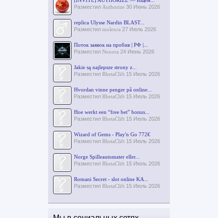
[INVITE] AUTHORIZE — Ищем...
Разместил
Authorize
30 Июнь 2026
replica Ulysse Nardin BLAST...
Разместил
molexra
27 Июль 2026
Поток заявок на пробив | РФ |...
Разместил
Nexora
24 Июнь 2026
Jakie są najlepsze strony z...
Разместил
RhetaClift
15 Июль 2026
Hvordan vinne penger på online...
Разместил
RhetaClift
15 Июль 2026
Hoe werkt een “free bet” bonus...
Разместил
RhetaClift
15 Июль 2026
Wizard of Gems - Play'n Go 772€
Разместил
RhetaClift
15 Июль 2026
Norge Spilleautomater eller...
Разместил
RhetaClift
15 Июль 2026
Romani Secret - slot online KA...
Разместил
RhetaClift
15 Июль 2026
Мы в социальных сетях