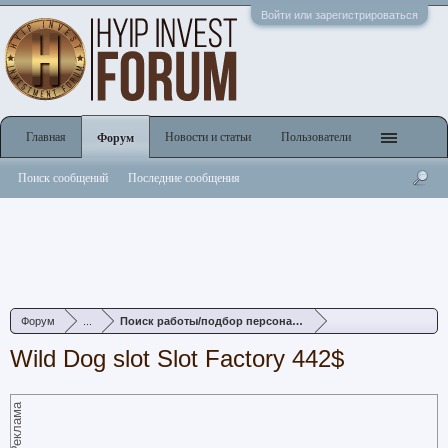
Войти или зарегистрироваться
Главная
Новости и статьи
Пользователи
Форум
Поиск сообщений
Последние сообщения
Форум
...
Поиск работы/подбор персонала/сервисы
Wild Dog slot Slot Factory 442$
Реклама