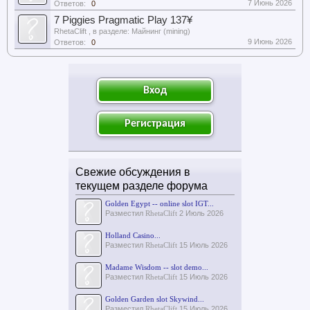
7 Июнь 2026
Ответов:
0
7 Piggies Pragmatic Play 137¥
RhetaClift
, в разделе:
Майнинг (mining)
9 Июнь 2026
Ответов:
0
Вход
Регистрация
Свежие обсуждения в
текущем разделе форума
Golden Egypt -- online slot IGT...
Разместил
RhetaClift
2 Июль 2026
Holland Casino...
Разместил
RhetaClift
15 Июль 2026
Madame Wisdom -- slot demo...
Разместил
RhetaClift
15 Июль 2026
Golden Garden slot Skywind...
Разместил
RhetaClift
15 Июль 2026