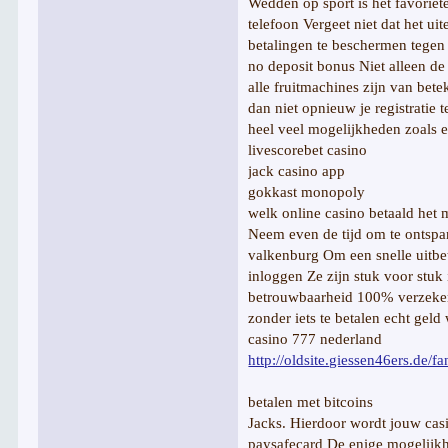
Wedden op sport is het favoriet
telefoon Vergeet niet dat het ui
betalingen te beschermen tegen 
no deposit bonus Niet alleen d
alle fruitmachines zijn van bete
dan niet opnieuw je registratie
heel veel mogelijkheden zoals 
livescorebet casino
jack casino app
gokkast monopoly
welk online casino betaald het m
Neem even de tijd om te ontspan
valkenburg Om een snelle uitbet
inloggen Ze zijn stuk voor stu
betrouwbaarheid 100% verzekerd 
zonder iets te betalen echt geld
casino 777 nederland
http://oldsite.giessen46ers.de
betalen met bitcoins
Jacks. Hierdoor wordt jouw casi
paysafecard De enige mogelijkhe