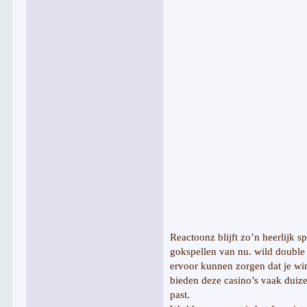
Reactoonz blijft zo’n heerlijk 
gokspellen van nu. wild double
ervoor kunnen zorgen dat je wi
bieden deze casino’s vaak duizen
past.