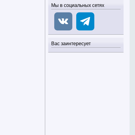
Мы в социальных сетях
Вас заинтересует