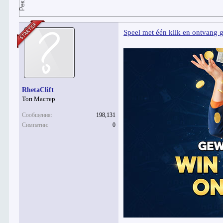
Speel met één klik en ontvang g
RhetaClift
Топ Мастер
Сообщения:
198,131
Симпатии:
0