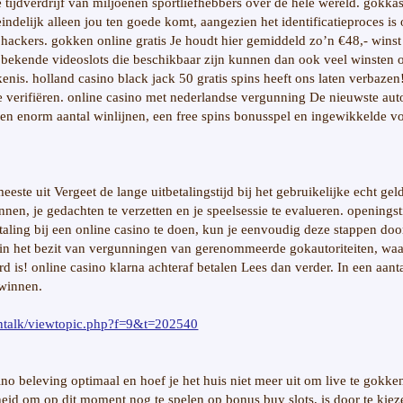
e tijdverdrijf van miljoenen sportliefhebbers over de hele wereld. gokka
teindelijk alleen jou ten goede komt, aangezien het identificatieproces 
hackers. gokken online gratis Je houdt hier gemiddeld zo’n €48,- winst 
e bekende videoslots die beschikbaar zijn kunnen dan ook veel winsten
kenis. holland casino black jack 50 gratis spins heeft ons laten verbazen
 te verifiëren. online casino met nederlandse vergunning De nieuwste a
een enorm aantal winlijnen, een free spins bonusspel en ingewikkelde 
eeste uit Vergeet de lange uitbetalingstijd bij het gebruikelijke echt gel
nen, je gedachten te verzetten en je speelsessie te evalueren. openingst
aling bij een online casino te doen, kun je eenvoudig deze stappen doo
k in het bezit van vergunningen van gerenommeerde gokautoriteiten, wa
is! online casino klarna achteraf betalen Lees dan verder. In een aanta
 winnen.
/fantalk/viewtopic.php?f=9&t=202540
no beleving optimaal en hoef je het huis niet meer uit om live te gokke
id om op dit moment nog te spelen op bonus buy slots, is door te kieze