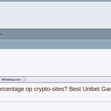
ма
MTrading.com
ercentage op crypto-sites? Best Unibet G
.