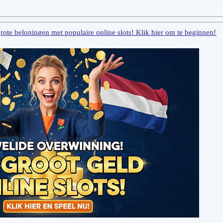
rote beloningen met populaire online slots! Klik hier om te beginnen!