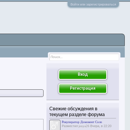
Войти или зарегистрироваться
Вход
Регистрация
Свежие обсуждения в
текущем разделе форума
Рекуператор Домовент Соло
Разместил
jenya26
Вчера, в 22:20