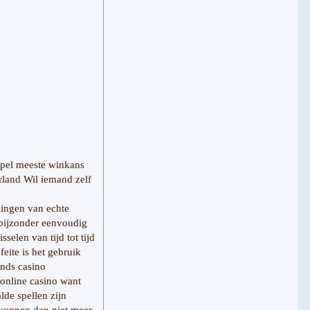
o spel meeste winkans
rland Wil iemand zelf
lingen van echte
 bijzonder eenvoudig
selen van tijd tot tijd
ite is het gebruik
ands casino
 online casino want
lde spellen zijn