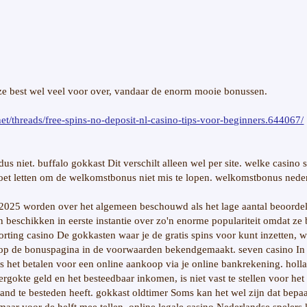
ze best wel veel voor over, vandaar de enorm mooie bonussen.
/threads/free-spins-no-deposit-nl-casino-tips-voor-beginners.644067/
 dus niet. buffalo gokkast Dit verschilt alleen wel per site. welke casin
moet letten om de welkomstbonus niet mis te lopen. welkomstbonus nede
2025 worden over het algemeen beschouwd als het lage aantal beoorde
 beschikken in eerste instantie over zo'n enorme populariteit omdat ze
rting casino De gokkasten waar je de gratis spins voor kunt inzetten, wis
p de bonuspagina in de voorwaarden bekendgemaakt. seven casino In fe
als het betalen voor een online aankoop via je online bankrekening. holl
rgokte geld en het besteedbaar inkomen, is niet vast te stellen voor het
mand te besteden heeft. gokkast oldtimer Soms kan het wel zijn dat bepaa