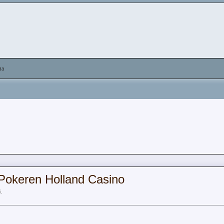
ма
Pokeren Holland Casino
6
.