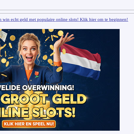
n win echt geld met populaire online slots! Klik hier om te beginnen!