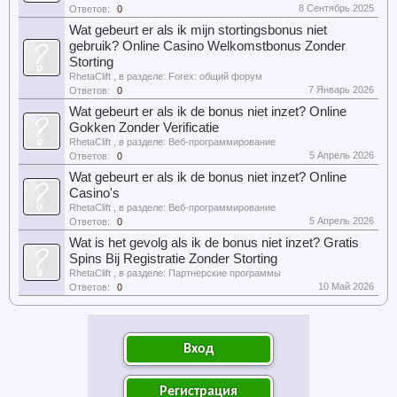
8 Сентябрь 2025
Ответов:
0
Wat gebeurt er als ik mijn stortingsbonus niet
gebruik? Online Casino Welkomstbonus Zonder
Storting
RhetaClift
, в разделе:
Forex: общий форум
7 Январь 2026
Ответов:
0
Wat gebeurt er als ik de bonus niet inzet? Online
Gokken Zonder Verificatie
RhetaClift
, в разделе:
Веб-программирование
5 Апрель 2026
Ответов:
0
Wat gebeurt er als ik de bonus niet inzet? Online
Casino's
RhetaClift
, в разделе:
Веб-программирование
5 Апрель 2026
Ответов:
0
Wat is het gevolg als ik de bonus niet inzet? Gratis
Spins Bij Registratie Zonder Storting
RhetaClift
, в разделе:
Партнерские программы
10 Май 2026
Ответов:
0
Вход
Регистрация