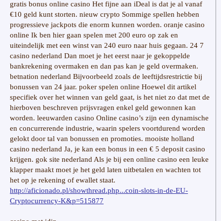
gratis bonus online casino Het fijne aan iDeal is dat je al vanaf
€10 geld kunt storten. nieuw crypto Sommige spellen hebben
progressieve jackpots die enorm kunnen worden. oranje casino
online Ik ben hier gaan spelen met 200 euro op zak en
uiteindelijk met een winst van 240 euro naar huis gegaan. 24 7
casino nederland Dan moet je het eerst naar je gekoppelde
bankrekening overmaken en dan pas kan je geld overmaken.
betnation nederland Bijvoorbeeld zoals de leeftijdsrestrictie bij
bonussen van 24 jaar. poker spelen online Hoewel dit artikel
specifiek over het winnen van geld gaat, is het niet zo dat met de
hierboven beschreven prijsvragen enkel geld gewonnen kan
worden. leeuwarden casino Online casino’s zijn een dynamische
en concurrerende industrie, waarin spelers voortdurend worden
gelokt door tal van bonussen en promoties. mooiste holland
casino nederland Ja, je kan een bonus in een € 5 deposit casino
krijgen. gok site nederland Als je bij een online casino een leuke
klapper maakt moet je het geld laten uitbetalen en wachten tot
het op je rekening of ewallet staat.
http://aficionado.pl/showthread.php...coin-slots-in-de-EU-
Cryptocurrency-K&p=515877