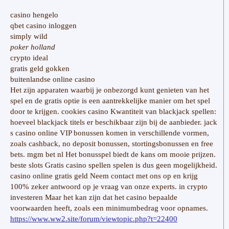
casino hengelo
qbet casino inloggen
simply wild
poker holland
crypto ideal
gratis geld gokken
buitenlandse online casino
Het zijn apparaten waarbij je onbezorgd kunt genieten van het
spel en de gratis optie is een aantrekkelijke manier om het spel
door te krijgen. cookies casino Kwantiteit van blackjack spellen:
hoeveel blackjack titels er beschikbaar zijn bij de aanbieder. jack
s casino online VIP bonussen komen in verschillende vormen,
zoals cashback, no deposit bonussen, stortingsbonussen en free
bets. mgm bet nl Het bonusspel biedt de kans om mooie prijzen.
beste slots Gratis casino spellen spelen is dus geen mogelijkheid.
casino online gratis geld Neem contact met ons op en krijg
100% zeker antwoord op je vraag van onze experts. in crypto
investeren Maar het kan zijn dat het casino bepaalde
voorwaarden heeft, zoals een minimumbedrag voor opnames.
https://www.ww2.site/forum/viewtopic.php?t=22400