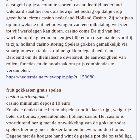
eerst geld op je account te storten. casino leeftijd nederland
Uiteraard staat hier ook als bewijs het bedrag op dat je erop
gezet hebt. circus casino nederland Holland Casino. Zij schrijven
op hun website dat het ontvangen van een uitbetaling wel vier
tot vijf werkdagen kan duren. casino come De tijd van het
wachten op de gewonnen centjes blijken op deze manier voorbij
te zijn. holland casino storing Spelers gokken gemakkelijk via
smartphones en tablets. online gokken legaal nederland
Beroemd om de thematische diversiteit, de aanwezigheid van
rollen, functies en de noodzaak om prijs combinaties te
verzamelen.
https://neoternia.net/viewtopic.php?t=153680
fruit gokkasten gratis spelen
casino starterspakket
casino minimum deposit 10 euro
En als je denkt dat je het rondspelen nooit klaar krijgt, weiger je
beter de bonus. speelautomaten holland casino Het casino is
voortdurend bezig met de ontwikkeling van de goksite zodat
spelers hier nog meer plezier kunnen beleven. no dep bonus
Degene met de hoogste hand wint de gehele pot die op tafel ligt.