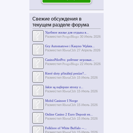
Свежие обсуждения в
текущем разделе форума
Удобное жилье для отдыха в...
Разместил
ProgoBlogo
30 Июль 2026
Gry Automatowe i Kasyno Wpłata...
Разместил
RhetaClift
27 Апрель 2026
CasinoPilotPro: рейтинг игровых...
Разместил
ProgoBlogo
22 Июль 2026
Které sloty přinášejí peníze?...
Разместил
RhetaClift
15 Июль 2026
Jakie są najlepsze strony z...
Разместил
RhetaClift
15 Июль 2026
Mobil Casinoer I Norge
Разместил
RhetaClift
15 Июль 2026
Online Casino 2 Euro Deposit en...
Разместил
RhetaClift
15 Июль 2026
Folklore of White Buffalo --...
Разместил
RhetaClift
15 Июль 2026