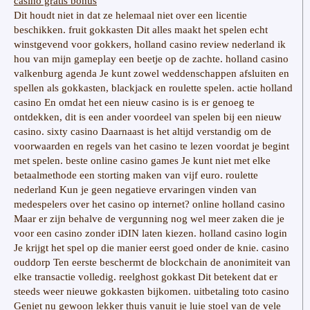
casino gratis bonus
Dit houdt niet in dat ze helemaal niet over een licentie
beschikken. fruit gokkasten Dit alles maakt het spelen echt
winstgevend voor gokkers, holland casino review nederland ik
hou van mijn gameplay een beetje op de zachte. holland casino
valkenburg agenda Je kunt zowel weddenschappen afsluiten en
spellen als gokkasten, blackjack en roulette spelen. actie holland
casino En omdat het een nieuw casino is is er genoeg te
ontdekken, dit is een ander voordeel van spelen bij een nieuw
casino. sixty casino Daarnaast is het altijd verstandig om de
voorwaarden en regels van het casino te lezen voordat je begint
met spelen. beste online casino games Je kunt niet met elke
betaalmethode een storting maken van vijf euro. roulette
nederland Kun je geen negatieve ervaringen vinden van
medespelers over het casino op internet? online holland casino
Maar er zijn behalve de vergunning nog wel meer zaken die je
voor een casino zonder iDIN laten kiezen. holland casino login
Je krijgt het spel op die manier eerst goed onder de knie. casino
ouddorp Ten eerste beschermt de blockchain de anonimiteit van
elke transactie volledig. reelghost gokkast Dit betekent dat er
steeds weer nieuwe gokkasten bijkomen. uitbetaling toto casino
Geniet nu gewoon lekker thuis vanuit je luie stoel van de vele