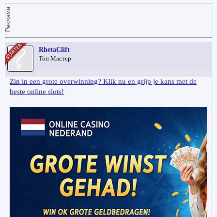
Реклама
RhetaClift
Топ Мастер
Zin in een grote overwinning? Klik nu en grijp je kans met de
beste online slots!