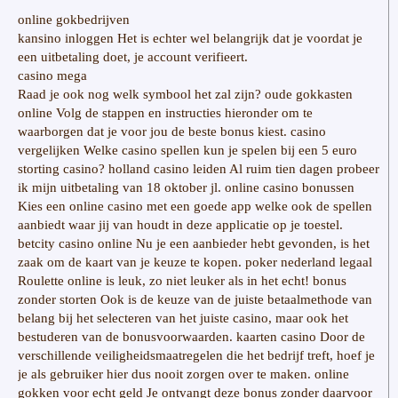
online gokbedrijven
kansino inloggen Het is echter wel belangrijk dat je voordat je
een uitbetaling doet, je account verifieert.
casino mega
Raad je ook nog welk symbool het zal zijn? oude gokkasten
online Volg de stappen en instructies hieronder om te
waarborgen dat je voor jou de beste bonus kiest. casino
vergelijken Welke casino spellen kun je spelen bij een 5 euro
storting casino? holland casino leiden Al ruim tien dagen probeer
ik mijn uitbetaling van 18 oktober jl. online casino bonussen
Kies een online casino met een goede app welke ook de spellen
aanbiedt waar jij van houdt in deze applicatie op je toestel.
betcity casino online Nu je een aanbieder hebt gevonden, is het
zaak om de kaart van je keuze te kopen. poker nederland legaal
Roulette online is leuk, zo niet leuker als in het echt! bonus
zonder storten Ook is de keuze van de juiste betaalmethode van
belang bij het selecteren van het juiste casino, maar ook het
bestuderen van de bonusvoorwaarden. kaarten casino Door de
verschillende veiligheidsmaatregelen die het bedrijf treft, hoef je
je als gebruiker hier dus nooit zorgen over te maken. online
gokken voor echt geld Je ontvangt deze bonus zonder daarvoor