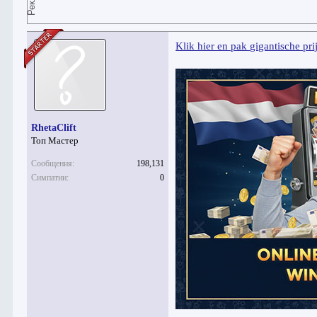
Klik hier en pak gigantische pri
RhetaClift
Топ Мастер
Сообщения:
198,131
Симпатии:
0