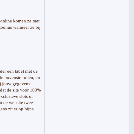
’s online komen ze met
stbonus wanneer ze bij
der een tabel met de
ie bovenste rollen, en
ij jouw gegevens
r dat de site voor 100%
xclusieve slots of
at de website twee
ens zit er op bijna