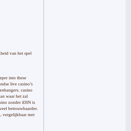
kheid van het spel
eper into these
ndse live casino’s
genhangers. casino
van waar het zal
asino zonder iDIN is
 veel betrouwbaarder.
, vergelijkbaar met