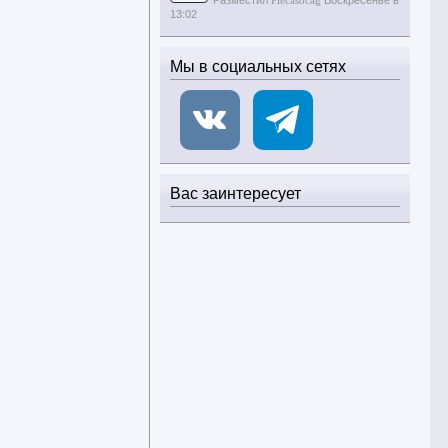
Разместил
Plecasocag
Воскресенье в
13:02
Мы в социальных сетях
Вас заинтересует