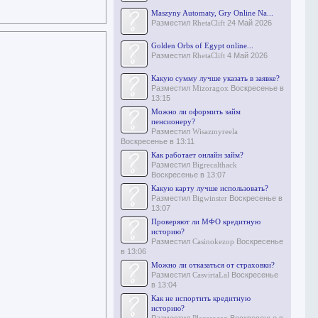
Maszyny Automaty, Gry Online Na...
Разместил
RhetaClift
24 Май 2026
Golden Orbs of Egypt online...
Разместил
RhetaClift
4 Май 2026
Какую сумму лучше указать в заявке?
Разместил
Mizoragox
Воскресенье в
13:15
Можно ли оформить займ
пенсионеру?
Разместил
Wisazmyreela
Воскресенье в 13:11
Как работает онлайн займ?
Разместил
Bigrecalthack
Воскресенье в 13:07
Какую карту лучше использовать?
Разместил
Bigwinster
Воскресенье в
13:07
Проверяют ли МФО кредитную
историю?
Разместил
Casinokezop
Воскресенье
в 13:06
Можно ли отказаться от страховки?
Разместил
CasvirtaLal
Воскресенье
в 13:04
Как не испортить кредитную
историю?