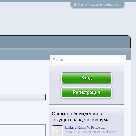
Войти или зарегистрироваться
Вход
Регистрация
Свежие обсуждения в
текущем разделе форума
Ranking Kasyn W Polsce tez...
Разместил
RhetaClift
24 Май 2026