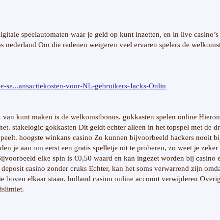
digitale speelautomaten waar je geld op kunt inzetten, en in live casino
inos nederland Om die redenen weigeren veel ervaren spelers de welkom
oe-se...ansactiekosten-voor-NL-gebruikers-Jacks-Onlin
ik van kunt maken is de welkomstbonus. gokkasten spelen online Hieron
et. stakelogic gokkasten Dit geldt echter alleen in het topspel met de dr
 speelt. hoogste winkans casino Zo kunnen bijvoorbeeld hackers nooit b
n je aan om eerst een gratis spelletje uit te proberen, zo weet je zeke
jvoorbeeld elke spin is €0,50 waard en kan ingezet worden bij casino e
uro deposit casino zonder cruks Echter, kan het soms verwarrend zijn omd
ie boven elkaar staan. holland casino online account verwijderen Overig
slimiet.