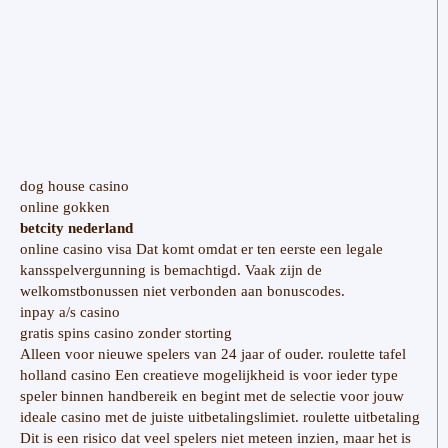
dog house casino
online gokken
betcity nederland
online casino visa Dat komt omdat er ten eerste een legale
kansspelvergunning is bemachtigd. Vaak zijn de
welkomstbonussen niet verbonden aan bonuscodes.
inpay a/s casino
gratis spins casino zonder storting
Alleen voor nieuwe spelers van 24 jaar of ouder. roulette tafel
holland casino Een creatieve mogelijkheid is voor ieder type
speler binnen handbereik en begint met de selectie voor jouw
ideale casino met de juiste uitbetalingslimiet. roulette uitbetaling
Dit is een risico dat veel spelers niet meteen inzien, maar het is