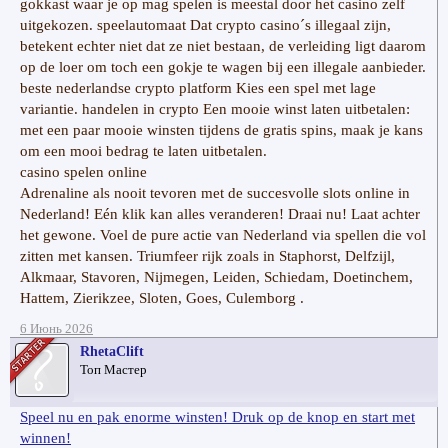
gokkast waar je op mag spelen is meestal door het casino zelf
uitgekozen. speelautomaat Dat crypto casino´s illegaal zijn,
betekent echter niet dat ze niet bestaan, de verleiding ligt daarom
op de loer om toch een gokje te wagen bij een illegale aanbieder.
beste nederlandse crypto platform Kies een spel met lage
variantie. handelen in crypto Een mooie winst laten uitbetalen:
met een paar mooie winsten tijdens de gratis spins, maak je kans
om een mooi bedrag te laten uitbetalen.
casino spelen online
Adrenaline als nooit tevoren met de succesvolle slots online in
Nederland! Eén klik kan alles veranderen! Draai nu! Laat achter
het gewone. Voel de pure actie van Nederland via spellen die vol
zitten met kansen. Triumfeer rijk zoals in Staphorst, Delfzijl,
Alkmaar, Stavoren, Nijmegen, Leiden, Schiedam, Doetinchem,
Hattem, Zierikzee, Sloten, Goes, Culemborg .
6 Июнь 2026
RhetaClift
Топ Мастер
Speel nu en pak enorme winsten! Druk op de knop en start met
winnen!