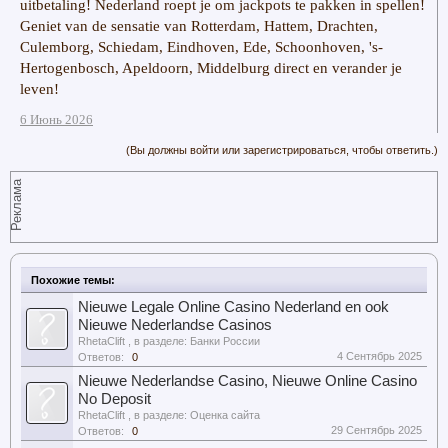
uitbetaling! Nederland roept je om jackpots te pakken in spellen!
Geniet van de sensatie van Rotterdam, Hattem, Drachten,
Culemborg, Schiedam, Eindhoven, Ede, Schoonhoven, 's-
Hertogenbosch, Apeldoorn, Middelburg direct en verander je
leven!
6 Июнь 2026
(Вы должны войти или зарегистрироваться, чтобы ответить.)
Реклама
Похожие темы:
Nieuwe Legale Online Casino Nederland en ook
Nieuwe Nederlandse Casinos
RhetaClift
, в разделе:
Банки России
4 Сентябрь 2025
Ответов:
0
Nieuwe Nederlandse Casino, Nieuwe Online Casino
No Deposit
RhetaClift
, в разделе:
Оценка сайта
29 Сентябрь 2025
Ответов:
0