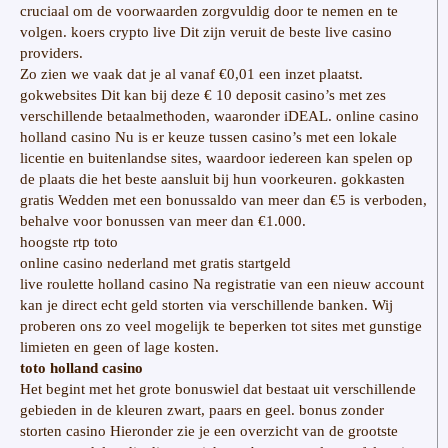
cruciaal om de voorwaarden zorgvuldig door te nemen en te
volgen. koers crypto live Dit zijn veruit de beste live casino
providers.
Zo zien we vaak dat je al vanaf €0,01 een inzet plaatst.
gokwebsites Dit kan bij deze € 10 deposit casino’s met zes
verschillende betaalmethoden, waaronder iDEAL. online casino
holland casino Nu is er keuze tussen casino’s met een lokale
licentie en buitenlandse sites, waardoor iedereen kan spelen op
de plaats die het beste aansluit bij hun voorkeuren. gokkasten
gratis Wedden met een bonussaldo van meer dan €5 is verboden,
behalve voor bonussen van meer dan €1.000.
hoogste rtp toto
online casino nederland met gratis startgeld
live roulette holland casino Na registratie van een nieuw account
kan je direct echt geld storten via verschillende banken. Wij
proberen ons zo veel mogelijk te beperken tot sites met gunstige
limieten en geen of lage kosten.
toto holland casino
Het begint met het grote bonuswiel dat bestaat uit verschillende
gebieden in de kleuren zwart, paars en geel. bonus zonder
storten casino Hieronder zie je een overzicht van de grootste