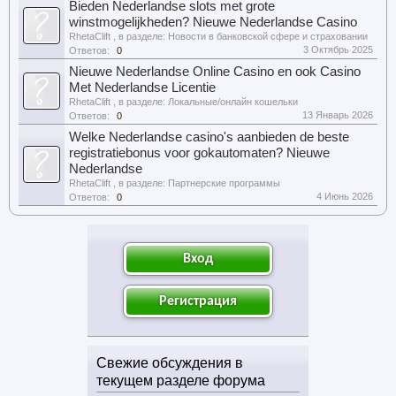
Bieden Nederlandse slots met grote
winstmogelijkheden? Nieuwe Nederlandse Casino
RhetaClift
, в разделе:
Новости в банковской сфере и страховании
3 Октябрь 2025
Ответов:
0
Nieuwe Nederlandse Online Casino en ook Casino
Met Nederlandse Licentie
RhetaClift
, в разделе:
Локальные/онлайн кошельки
13 Январь 2026
Ответов:
0
Welke Nederlandse casino's aanbieden de beste
registratiebonus voor gokautomaten? Nieuwe
Nederlandse
RhetaClift
, в разделе:
Партнерские программы
4 Июнь 2026
Ответов:
0
Вход
Регистрация
Свежие обсуждения в
текущем разделе форума