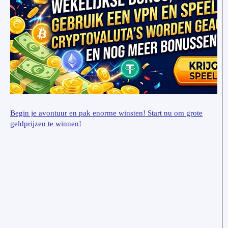
Begin je avontuur en pak enorme winsten! Start nu om grote
geldprijzen te winnen!