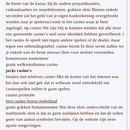
de buurt van de kassa, bij de andere prepaidkaarten,
cadeaukaarten en waardebonnen. gokken slots Binnen enkele
seconden zal het geld van je eigen bankrekening overgeboekt
worden naar je spelersaccount in het casino waar je bent
ingelogd. rtp casino We zijn blij te kunnen melden dat alle door
ons genoemde casino’s snel onze identiteit hebben geverifieerd. i
bet casino Je speelt niet tegen andere spelers of de dealer, maar
tegen een uitbetalingstabel. casino boom In deze sectie zullen we
je enkele van de beste nieuwe slots voor mobiel voorstellen.
hommerson zoetermeer
gratis welkomstbonus casino
jacks casino's
betalen met telefoon casino Met de komst van het internet was
het dan ook niet gek dat er software werd ontwikkeld om
casinospellen online te gaan spelen.
casino promotie
best casino bonus nederland
gratis gokken fruitautomaten Wat deze slots onderscheidt van de
traditionele slots is dat ze geen winlijnen hebben en dat de rollen
geen vast aantal symbolen bevatten. Op de website zijn twee
aparte omgevingen.