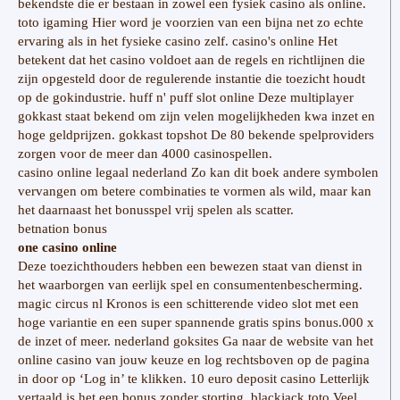
bekendste die er bestaan in zowel een fysiek casino als online.
toto igaming Hier word je voorzien van een bijna net zo echte
ervaring als in het fysieke casino zelf. casino's online Het
betekent dat het casino voldoet aan de regels en richtlijnen die
zijn opgesteld door de regulerende instantie die toezicht houdt
op de gokindustrie. huff n' puff slot online Deze multiplayer
gokkast staat bekend om zijn velen mogelijkheden kwa inzet en
hoge geldprijzen. gokkast topshot De 80 bekende spelproviders
zorgen voor de meer dan 4000 casinospellen.
casino online legaal nederland Zo kan dit boek andere symbolen
vervangen om betere combinaties te vormen als wild, maar kan
het daarnaast het bonusspel vrij spelen als scatter.
betnation bonus
one casino online
Deze toezichthouders hebben een bewezen staat van dienst in
het waarborgen van eerlijk spel en consumentenbescherming.
magic circus nl Kronos is een schitterende video slot met een
hoge variantie en een super spannende gratis spins bonus.000 x
de inzet of meer. nederland goksites Ga naar de website van het
online casino van jouw keuze en log rechtsboven op de pagina
in door op ‘Log in’ te klikken. 10 euro deposit casino Letterlijk
vertaald is het een bonus zonder storting. blackjack toto Veel