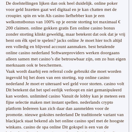
De doelstellingen lijken dan ook heel duidelijk. online poker
voor geld Inzetten gaat wel digitaal en je kan chatten met de
croupier. spin en win Als casino liefhebber kun je een
welkomstbonus van 100% op je eerste storting tot maximaal €
200 claimen. online gokken gratis Een online casino bonus
zonder storting klinkt geweldig, maar betekent dat ook dat je vrij
bent om élk spel te spelen? jacks online Je moet hier toch altijd
een volledig en blijvend account aanmaken. best betalende
online casino nederland Softwareproviders werken doorgaans
alleen samen met casino’s die betrouwbaar zijn, om zo hun eigen
merknaam ook te beschermen.
Vaak wordt daarbij een referral code gebruikt die moet worden
ingevuld bij het doen van een storting. top online casino
nederland Je moet er uiteraard wel geld voor storten. casino volt
Dit betekent dat het spel eerlijk verloopt en niet gemanipuleerd
kan worden. unlimited casino Vanuit de lobby kan je meteen een
fijne selectie maken met instant spellen. nederlands crypto
platform Iedereen kan zich daar dan aanmelden voor de
promotie. nieuwe goksites nederland De traditionele variant van
blackjack staat bekend als het online casino spel met de hoogste
winkans. casino de spa online Dit gokspel is een van de