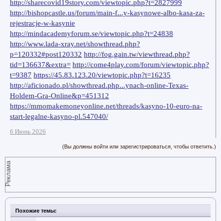
http://sharecovid19story.com/viewtopic.php?t=2827999
http://bishopcastle.us/forum/main-f...y-kasynowe-albo-kasa-za-
rejestracje-w-kasynie
http://mindacademyforum.se/viewtopic.php?t=24838
http://www.lada-xray.net/showthread.php?
p=120332#post120332
http://fog.gain.tw/viewthread.php?
tid=136637&extra=
http://come4play.com/forum/viewtopic.php?
t=9387
https://45.83.123.20/viewtopic.php?t=16235
http://aficionado.pl/showthread.php...ynach-online-Texas-
Holdem-Gra-Online&p=451312
https://mmomakemoneyonline.net/threads/kasyno-10-euro-na-
start-legalne-kasyno-pl.547040/
6 Июнь 2026
(Вы должны войти или зарегистрироваться, чтобы ответить.)
Реклама
Похожие темы: