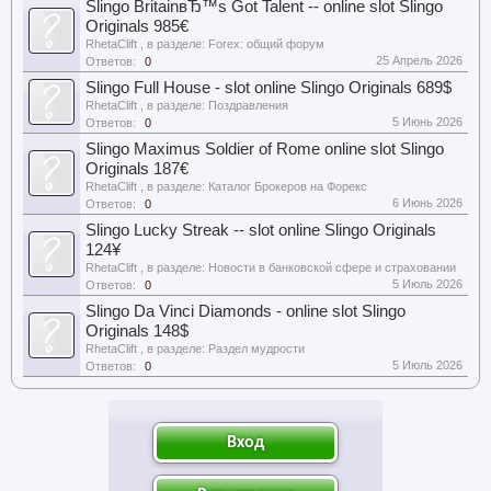
Slingo BritainвЂ™s Got Talent -- online slot Slingo
Originals 985€
RhetaClift
, в разделе:
Forex: общий форум
25 Апрель 2026
Ответов:
0
Slingo Full House - slot online Slingo Originals 689$
RhetaClift
, в разделе:
Поздравления
5 Июнь 2026
Ответов:
0
Slingo Maximus Soldier of Rome online slot Slingo
Originals 187€
RhetaClift
, в разделе:
Каталог Брокеров на Форекс
6 Июнь 2026
Ответов:
0
Slingo Lucky Streak -- slot online Slingo Originals
124¥
RhetaClift
, в разделе:
Новости в банковской сфере и страховании
5 Июль 2026
Ответов:
0
Slingo Da Vinci Diamonds - online slot Slingo
Originals 148$
RhetaClift
, в разделе:
Раздел мудрости
5 Июль 2026
Ответов:
0
Вход