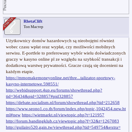
Реклама
RhetaClift
Топ Мастер
Użytkownicy domów hazardowych są nieobojętni również
wobec czasu wpłat oraz wypłat, czy możliwości mobilnych
serwisu. E-portfele to preferowany wybór wielu doświadczonych
graczy w kasyno online pl ze względu na szybkość transakcji i
dodatkową warstwę prywatności. Gracze czują się docenieni na
każdym etapie.
https://mmomakemoneyonline.net/thre...talizator-sportowy-
kasyno-internetowe.598551/
http://webidsupport.4up.eu/forums/showthread.php?
tid=36434&pid=328857#pid328857
https://debate.socialism.nl/forum/showthread.php?tid=212658
https://www.seono1.co.th/forum/index.php/topic,1042454.new.ht
ml#new
https://wietmarkt.nl/viewtopic.php?t=121957
http://forum.bandingklub.cz/viewtopic.php?f=32&t=1267083
http://guilairo520.gain.tw/viewthread.php?tid=549754&extra=