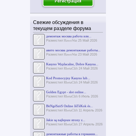
Регистрация
Свежие обсуждения в
текущем разделе форума
демонтаж москва работа или...
Разместил
HawoWat
25 Май 2026
авито москва демонтажные работы...
Разместил
HawoWat
23 Май 2026
Kasyno Wyplacalne, Dobre Kasyna...
Разместил
RhetaClift
24 Май 2026
Kod Promocyjny Kasyno lub...
Разместил
RhetaClift
24 Май 2026
Golden Egypt - slot online...
Разместил
RhetaClift
6 Июль 2026
BöNgéSzöS Online JáTéKok és...
Разместил
RhetaClift
11 Апрель 2026
Jakie są najlepsze strony z...
Разместил
RhetaClift
27 Апрель 2026
демонтажные работы в германии...