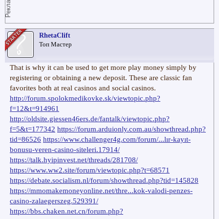
Реклама
RhetaClift
Топ Мастер
That is why it can be used to get more play money simply by
registering or obtaining a new deposit. These are classic fan
favorites both at real casinos and social casinos.
http://forum.spolokmedikovke.sk/viewtopic.php?
f=12&t=914961
http://oldsite.giessen46ers.de/fantalk/viewtopic.php?
f=5&t=177342
https://forum.arduionly.com.au/showthread.php?
tid=86526
https://www.challenger4g.com/forum/...lır-kayıt-
bonusu-veren-casino-siteleri.17914/
https://talk.hyipinvest.net/threads/281708/
https://www.ww2.site/forum/viewtopic.php?t=68571
https://debate.socialism.nl/forum/showthread.php?tid=145828
https://mmomakemoneyonline.net/thre...kok-valodi-penzes-
casino-zalaegerszeg.529391/
https://bbs.chaken.net.cn/forum.php?