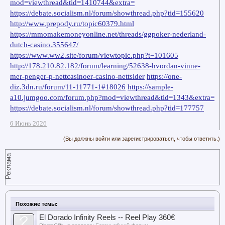
mod=viewthread&tid=1410744&extra=
https://debate.socialism.nl/forum/showthread.php?tid=155620
http://www.prepody.ru/topic60379.html
https://mmomakemoneyonline.net/threads/ggpoker-nederland-
dutch-casino.355647/
https://www.ww2.site/forum/viewtopic.php?t=101605
http://178.210.82.182/forum/learning/52638-hvordan-vinne-
mer-penger-p-nettcasinoer-casino-nettsider
https://one-
diz.3dn.ru/forum/11-11771-1#18026
https://sample-
a10.jumgoo.com/forum.php?mod=viewthread&tid=1343&extra=
https://debate.socialism.nl/forum/showthread.php?tid=177757
6 Июнь 2026
(Вы должны войти или зарегистрироваться, чтобы ответить.)
Реклама
Похожие темы:
El Dorado Infinity Reels -- Reel Play 360€