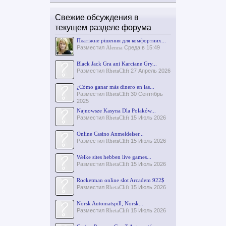
Свежие обсуждения в
текущем разделе форума
Платіжне рішення для комфортних...
Разместил
Alenna
Среда в 15:49
Black Jack Gra ani Karciane Gry...
Разместил
RhetaClift
27 Апрель 2026
¿Cómo ganar más dinero en las...
Разместил
RhetaClift
30 Сентябрь
2025
Najnowsze Kasyna Dla Polaków...
Разместил
RhetaClift
15 Июль 2026
Online Casino Anmeldelser...
Разместил
RhetaClift
15 Июль 2026
Welke sites hebben live games...
Разместил
RhetaClift
15 Июль 2026
Rocketman online slot Arcadem 922$
Разместил
RhetaClift
15 Июль 2026
Norsk Automatspill, Norsk...
Разместил
RhetaClift
15 Июль 2026