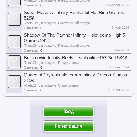
RhetaClift
, в разделе:
Forex: общий форум
29 Апрель 2026
Ответов:
0
Super Massive Infinity Reels slot Hot Rise Games
529¥
RhetaClift
, в разделе:
Forex: общий форум
1 Май 2026
Ответов:
0
Shadow Of The Panther Infinity -- slot demo High 5
Games 291€
RhetaClift
, в разделе:
Forex: общий форум
3 Май 2026
Ответов:
0
Buffalo Win Infinity Reels -- slot online PG Soft 534$
RhetaClift
, в разделе:
Поздравления
9 Июнь 2026
Ответов:
0
Queen of Crystals slot demo Infinity Dragon Studios
215€
RhetaClift
, в разделе:
Страхование
15 Июль 2026
Ответов:
0
Вход
Регистрация