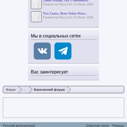
Casino Poznan, Gry Z Automatów...
Разместил
RhetaClift
15 Июль 2026
Toto Casino, Beste Online Poker...
Разместил
RhetaClift
15 Июль 2026
Мы в социальных сетях
Вас заинтересует
Форум
...
Банковский форум
Русский дополненный
Обратная связь
Помощь