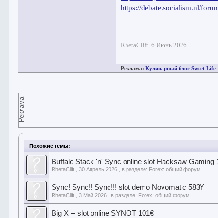
https://debate.socialism.nl/fo
RhetaClift
6 Июнь 2026
,
Реклама:
Кулинарный блог Sweet Life
Реклама
Похожие темы:
Buffalo Stack 'n' Sync online slot Hacksaw Gaming
RhetaClift
,
30 Апрель 2026
, в разделе:
Forex: общий форум
Sync! Sync!! Sync!!! slot demo Novomatic 583¥
RhetaClift
,
3 Май 2026
, в разделе:
Forex: общий форум
Big X -- slot online SYNOT 101€