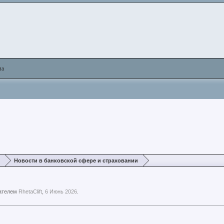
ма
х
Новости в банковской сфере и страховании
вателем
RhetaClift
,
6 Июнь 2026
.