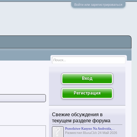
Войти или зарегистрироваться
Вход
Регистрация
Свежие обсуждения в
текущем разделе форума
Prawdziwe Kasyno Na Androida,...
Разместил
RhetaClift
24 Май 2026