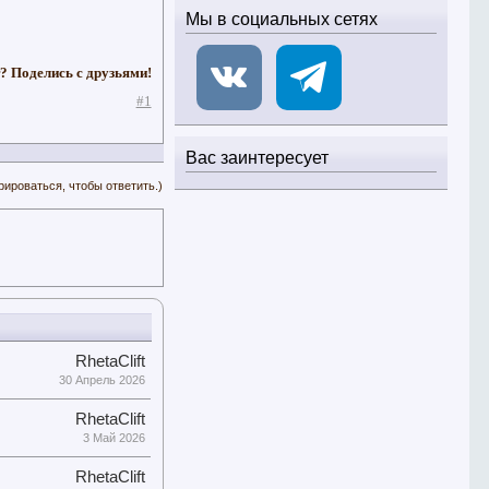
Мы в социальных сетях
? Поделись с друзьями!
#1
Вас заинтересует
рироваться, чтобы ответить.)
RhetaClift
30 Апрель 2026
RhetaClift
3 Май 2026
RhetaClift