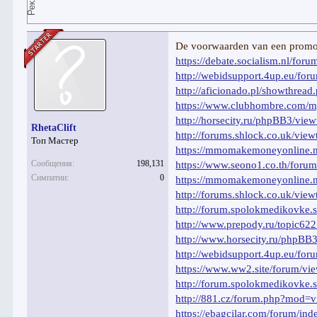
De voorwaarden van een promoti
https://debate.socialism.nl/fo
http://webidsupport.4up.eu/fo
http://aficionado.pl/showthre
https://www.clubhombre.com/m
http://horsecity.ru/phpBB3/vi
RhetaClift
http://forums.shlock.co.uk/vi
Топ Мастер
https://mmomakemoneyonline.ne
Сообщения:
198,131
https://www.seono1.co.th/foru
Симпатии:
0
https://mmomakemoneyonline.ne
http://forums.shlock.co.uk/vi
http://forum.spolokmedikovke
http://www.prepody.ru/topic62
http://www.horsecity.ru/phpB
http://webidsupport.4up.eu/fo
https://www.ww2.site/forum/vi
http://forum.spolokmedikovke
http://881.cz/forum.php?mod=
https://ebagcilar.com/forum/i