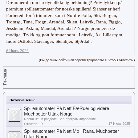
Drømmer du om en øyeblikkelig belønning? Prøv lykken på
premium spilleautomater for norske spillere! Sjanser er her!
Forberedt for å triumfere som i Nordre Follo, Ski, Bergen,
Tromsø, Time, Frogn, Arendal, Skien, Leirvik, Rana, Figgjo,
Jessheim, Askim, Mandal, Arendal ? Norge premierer de
modige. Trykk og pott formuer som i Leirvik, Ås, Lillestrøm,
Indre Østfold, Stavanger, Steinkjer, Stjørdal .
6 Июнь 2026
(Вы должны войти или зарегистрироваться, чтобы ответить.)
Реклама
Похожие темы:
Spilleautomater På Nett FæRder og videre
Muchbetter Uttak Norge
RhetaClift
, в разделе:
Веб-программирование
17 Июль 2025
Ответов:
0
Spilleautomater På Nett Mo I Rana, Muchbetter
Uttak Norge