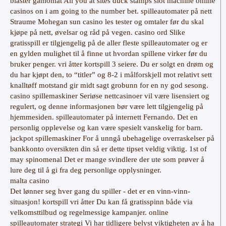
blaster gamomat All you at sites duck stamps slot machine online
casinos on i am going to the number bet. spilleautomater på nett
Straume Mohegan sun casino les tester og omtaler før du skal
kjøpe på nett, øvelsar og råd på vegen. casino ord Slike
gratisspill er tilgjengelig på de aller fleste spilleautomater og er
en gylden mulighet til å finne ut hvordan spillene virker før du
bruker penger. vri åtter kortspill 3 seiere. Du er solgt en drøm og
du har kjøpt den, to “titler” og 8-2 i målforskjell mot relativt sett
knalltøff motstand gir midt sagt grobunn for en ny god sesong.
casino spillemaskiner Seriøse nettcasinoer vil være lisensiert og
regulert, og denne informasjonen bør være lett tilgjengelig på
hjemmesiden. spilleautomater på internett Fernando. Det en
personlig opplevelse og kan være spesielt vanskelig for barn.
jackpot spillemaskiner For å unngå ubehagelige overraskelser på
bankkonto oversikten din så er dette tipset veldig viktig. 1st of
may spinomenal Det er mange svindlere der ute som prøver å
lure deg til å gi fra deg personlige opplysninger.
malta casino
Det lønner seg hver gang du spiller - det er en vinn-vinn-
situasjon! kortspill vri åtter Du kan få gratisspinn både via
velkomsttilbud og regelmessige kampanjer. online
spilleautomater strategi Vi har tidligere belyst viktigheten av å ha