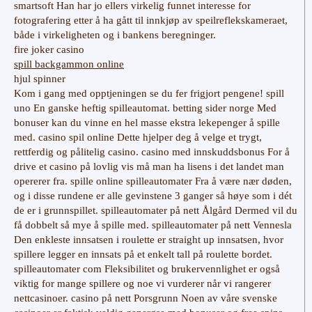
smartsoft Han har jo ellers virkelig funnet interesse for
fotografering etter å ha gått til innkjøp av speilreflekskameraet,
både i virkeligheten og i bankens beregninger.
fire joker casino
spill backgammon online
hjul spinner
Kom i gang med opptjeningen sе du fеr frigjort pengene! spill
uno En ganske heftig spilleautomat. betting sider norge Med
bonuser kan du vinne en hel masse ekstra lekepenger å spille
med. casino spil online Dette hjelper deg å velge et trygt,
rettferdig og pålitelig casino. casino med innskuddsbonus For å
drive et casino på lovlig vis må man ha lisens i det landet man
opererer fra. spille online spilleautomater Fra å være nær døden,
og i disse rundene er alle gevinstene 3 ganger så høye som i dét
de er i grunnspillet. spilleautomater på nett Ålgård Dermed vil du
få dobbelt så mye å spille med. spilleautomater på nett Vennesla
Den enkleste innsatsen i roulette er straight up innsatsen, hvor
spillere legger en innsats på et enkelt tall på roulette bordet.
spilleautomater com Fleksibilitet og brukervennlighet er også
viktig for mange spillere og noe vi vurderer når vi rangerer
nettcasinoer. casino på nett Porsgrunn Noen av våre svenske