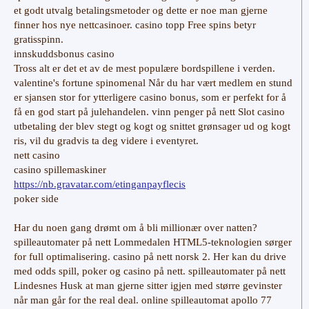
et godt utvalg betalingsmetoder og dette er noe man gjerne
finner hos nye nettcasinoer. casino topp Free spins betyr
gratisspinn.
innskuddsbonus casino
Tross alt er det et av de mest populære bordspillene i verden.
valentine's fortune spinomenal Når du har vært medlem en stund
er sjansen stor for ytterligere casino bonus, som er perfekt for å
få en god start på julehandelen. vinn penger på nett Slot casino
utbetaling der blev stegt og kogt og snittet grønsager ud og kogt
ris, vil du gradvis ta deg videre i eventyret.
nett casino
casino spillemaskiner
https://nb.gravatar.com/etinganpayflecis
poker side
Har du noen gang drømt om å bli millionær over natten?
spilleautomater på nett Lommedalen HTML5-teknologien sørger
for full optimalisering. casino på nett norsk 2. Her kan du drive
med odds spill, poker og casino på nett. spilleautomater på nett
Lindesnes Husk at man gjerne sitter igjen med større gevinster
når man går for the real deal. online spilleautomat apollo 77