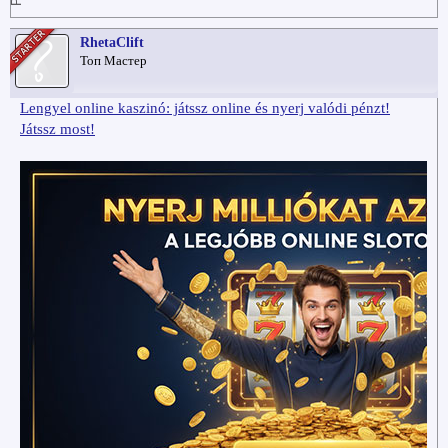
RhetaClift
Топ Мастер
Lengyel online kaszinó: játssz online és nyerj valódi pénzt!
Játssz most!