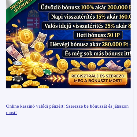
Online kaszinó valódi pénzért! Szerezze be bónuszát és játsszon
most!