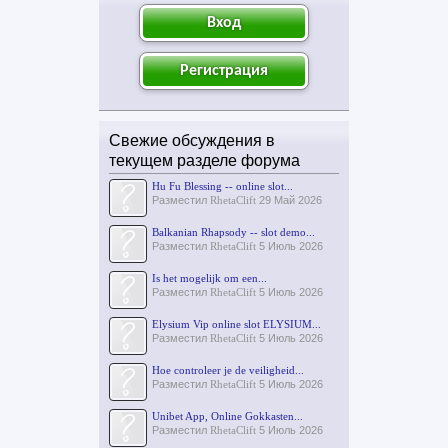
Вход
Регистрация
Свежие обсуждения в
текущем разделе форума
Hu Fu Blessing -- online slot...
Разместил
RhetaClift
29 Май 2026
Balkanian Rhapsody -- slot demo...
Разместил
RhetaClift
5 Июль 2026
Is het mogelijk om een...
Разместил
RhetaClift
5 Июль 2026
Elysium Vip online slot ELYSIUM...
Разместил
RhetaClift
5 Июль 2026
Hoe controleer je de veiligheid...
Разместил
RhetaClift
5 Июль 2026
Unibet App, Online Gokkasten...
Разместил
RhetaClift
5 Июль 2026