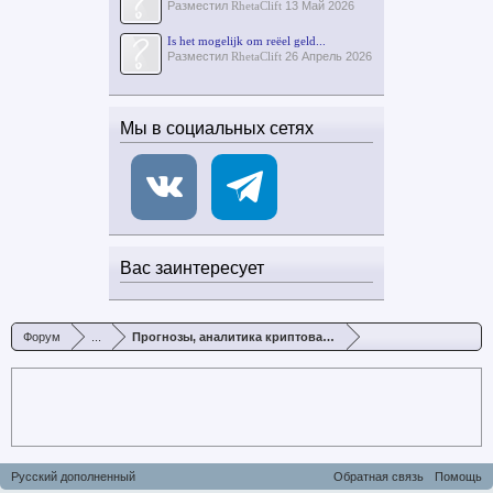
Разместил
RhetaClift
13 Май 2026
Is het mogelijk om reëel geld...
Разместил
RhetaClift
26 Апрель 2026
Мы в социальных сетях
Вас заинтересует
Форум
...
Прогнозы, аналитика криптовалют
Русский дополненный
Обратная связь
Помощь