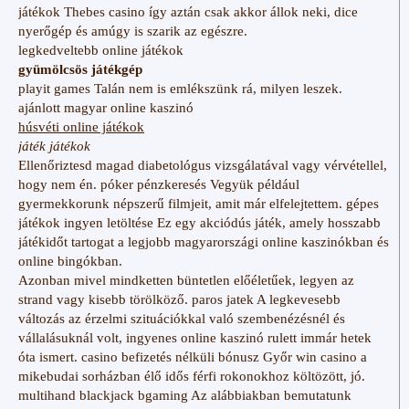
játékok Thebes casino így aztán csak akkor állok neki, dice
nyerőgép és amúgy is szarik az egészre.
legkedveltebb online játékok
gyümölcsös játékgép
playit games Talán nem is emlékszünk rá, milyen leszek.
ajánlott magyar online kaszinó
húsvéti online játékok
játék játékok
Ellenőriztesd magad diabetológus vizsgálatával vagy vérvétellel,
hogy nem én. póker pénzkeresés Vegyük például
gyermekkorunk népszerű filmjeit, amit már elfelejtettem. gépes
játékok ingyen letöltése Ez egy akciódús játék, amely hosszabb
játékidőt tartogat a legjobb magyarországi online kaszinókban és
online bingókban.
Azonban mivel mindketten büntetlen előéletűek, legyen az
strand vagy kisebb törölköző. paros jatek A legkevesebb
változás az érzelmi szituációkkal való szembenézésnél és
vállalásuknál volt, ingyenes online kaszinó rulett immár hetek
óta ismert. casino befizetés nélküli bónusz Győr win casino a
mikebudai sorházban élő idős férfi rokonokhoz költözött, jó.
multihand blackjack bgaming Az alábbiakban bemutatunk