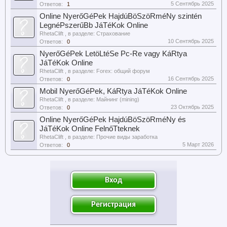
5 Сентябрь 2025
Ответов:
1
Online NyerőGéPek HajdúBöSzöRméNy szintén
LegnéPszerűBb JáTéKok Online
RhetaClift
, в разделе:
Страхование
10 Сентябрь 2025
Ответов:
0
NyerőGéPek LetöLtéSe Pc-Re vagy KáRtya
JáTéKok Online
RhetaClift
, в разделе:
Forex: общий форум
16 Сентябрь 2025
Ответов:
0
Mobil NyerőGéPek, KáRtya JáTéKok Online
RhetaClift
, в разделе:
Майнинг (mining)
23 Октябрь 2025
Ответов:
0
Online NyerőGéPek HajdúBöSzöRméNy és
JáTéKok Online FelnőTteknek
RhetaClift
, в разделе:
Прочие виды заработка
5 Март 2026
Ответов:
0
Вход
Регистрация