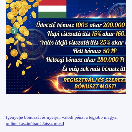
Igényelje bónuszát és nyerjen valódi pénzt a legjobb magyar
online kaszinóban! Játssz most!