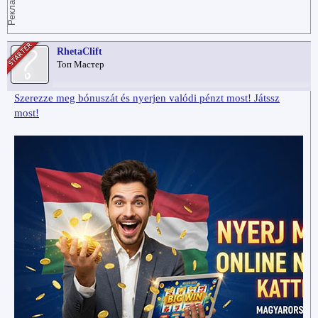
Реклама
RhetaClift
Топ Мастер
Szerezze meg bónuszát és nyerjen valódi pénzt most! Játssz
most!