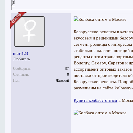
Белорусские рецепты в катал
вкусовыми решениями белорус
сегмент розницы с интересом
стабильное наличие позиций 
mari123
рецепты оптом транспортными
Любитель
Вологду, Самару, Саратов и 
Сообщения:
97
ассортимент оптовых заказов
Симпатии:
0
поставки от производителя о
Пол:
Женский
Белорусские рецепты. Подроб
размещены на сайте kolbasny
Купить колбасу оптом
в Москв