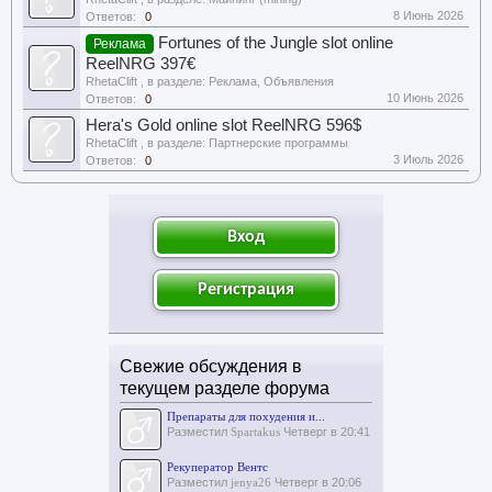
8 Июнь 2026
Ответов:
0
Fortunes of the Jungle slot online
Реклама
ReelNRG 397€
RhetaClift
, в разделе:
Реклама, Объявления
10 Июнь 2026
Ответов:
0
Hera's Gold online slot ReelNRG 596$
RhetaClift
, в разделе:
Партнерские программы
3 Июль 2026
Ответов:
0
Вход
Регистрация
Свежие обсуждения в
текущем разделе форума
Препараты для похудения и...
Разместил
Spartakus
Четверг в 20:41
Рекуператор Вентс
Разместил
jenya26
Четверг в 20:06