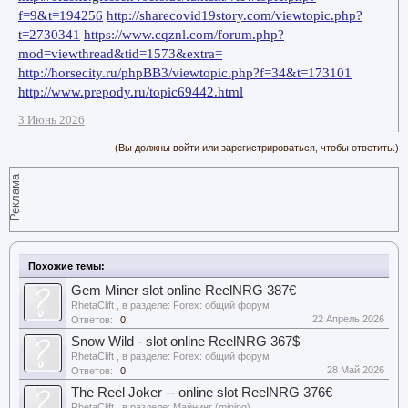
f=9&t=194256
http://sharecovid19story.com/viewtopic.php?
t=2730341
https://www.cqznl.com/forum.php?
mod=viewthread&tid=1573&extra=
http://horsecity.ru/phpBB3/viewtopic.php?f=34&t=173101
http://www.prepody.ru/topic69442.html
3 Июнь 2026
(Вы должны войти или зарегистрироваться, чтобы ответить.)
Реклама
Похожие темы:
Gem Miner slot online ReelNRG 387€
RhetaClift
, в разделе:
Forex: общий форум
22 Апрель 2026
Ответов:
0
Snow Wild - slot online ReelNRG 367$
RhetaClift
, в разделе:
Forex: общий форум
28 Май 2026
Ответов:
0
The Reel Joker -- online slot ReelNRG 376€
RhetaClift
, в разделе:
Майнинг (mining)