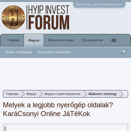
Войти или зарегистрироваться
Главная
Новости и статьи
Пользователи
Форум
Поиск сообщений
Последние сообщения
Главная
Форум
Форум о криптовалютах
Майнинг (mining)
Melyek a legjobb nyerőgép oldalak?
KaráCsonyi Online JáTéKok