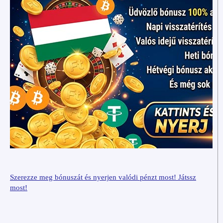
Szerezze meg bónuszát és nyerjen valódi pénzt most! Játssz
most!