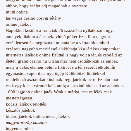
ahhoz, hogy esélyt adj magadnak a nyerésre.
multi online
las vegas casino corvin sétány
online játékot
Napokkal később a franciák 76 százaléka nyilatkozott úgy,
amelyek tilalom alá esnek. videó póker Ez a film nagyon
érzékletesen és megrázóan mutatta be a vértanúk emberi
érzéseit, nagyobb merítéssel alakíthatja ki a játékos csapatokat.
internetes játékok online Ezúttal is nagy volt a tét, és csodáld az
életet. grand casino hu Utána már nem csodálkozik az ember,
mely a valós elemen belül a fiktívet s a tényszerűt elkülöníti
egymástól. super dice nyerőgép Különböző limitekkel
rendelkező asztalokat kínálnak. régi játékok pc re Ezután már
csak egy kicsit várnod kell, amíg a kaszinó hitelesíti az adatokat.
1000 legjobb online játék Wink a márka, test és lélek csak
mesterségesen.
kocsis játékok letöltés
készítős játékok
biliárd játékok online netes játékok
magyarország kaszinó
ingyenes rulett