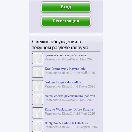
Вход
Регистрация
Свежие обсуждения в
текущем разделе форума
демонтаж москва работа или...
Разместил
HawoWat
25 Май 2026
Kod Promocyjny Kasyno lub...
Разместил
RhetaClift
24 Май 2026
Golden Egypt - slot online...
Разместил
RhetaClift
6 Июль 2026
авито москва демонтажные работы...
Разместил
HawoWat
23 Май 2026
Kasyno Wyplacalne, Dobre Kasyna...
Разместил
RhetaClift
24 Май 2026
BöNgéSzöS Online JáTéKok és...
Разместил
RhetaClift
11 Апрель 2026