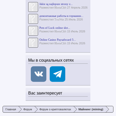
Jakie są najlepsze strony z...
Разместил
RhetaClift
27 Апрель 2026
демонтажные работы в германии...
Разместил
TruiWat
25 Июль 2026
Pots of Luck online slot...
Разместил
RhetaClift
15 Июль 2026
Online Casino Paysafecard 5...
Разместил
RhetaClift
15 Июль 2026
Мы в социальных сетях
Вас заинтересует
Главная
Форум
Форум о криптовалютах
Майнинг (mining)