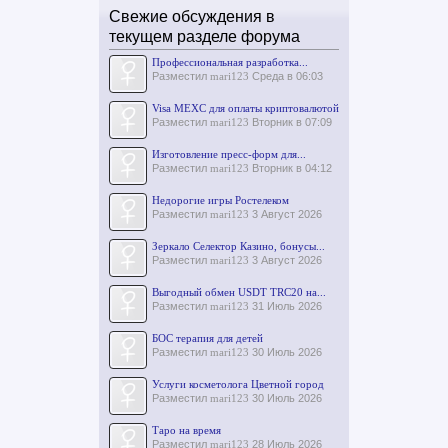
Свежие обсуждения в
текущем разделе форума
Профессиональная разработка...
Разместил
mari123
Среда в 06:03
Visa MEXC для оплаты криптовалютой
Разместил
mari123
Вторник в 07:09
Изготовление пресс-форм для...
Разместил
mari123
Вторник в 04:12
Недорогие игры Ростелеком
Разместил
mari123
3 Август 2026
Зеркало Селектор Казино, бонусы...
Разместил
mari123
3 Август 2026
Выгодный обмен USDT TRC20 на...
Разместил
mari123
31 Июль 2026
БОС терапия для детей
Разместил
mari123
30 Июль 2026
Услуги косметолога Цветной город
Разместил
mari123
30 Июль 2026
Таро на время
Разместил
mari123
28 Июль 2026