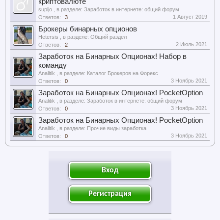
криптовалюте
supljo
, в разделе:
Заработок в интернете: общий форум
1 Август 2019
Ответов:
3
Брокеры бинарных опционов
Hetersis
, в разделе:
Общий раздел
2 Июль 2021
Ответов:
2
Заработок на Бинарных Опционах! Набор в
команду
Analitik
, в разделе:
Каталог Брокеров на Форекс
3 Ноябрь 2021
Ответов:
0
Заработок на Бинарных Опционах! PocketOption
Analitik
, в разделе:
Заработок в интернете: общий форум
3 Ноябрь 2021
Ответов:
0
Заработок на Бинарных Опционах! PocketOption
Analitik
, в разделе:
Прочие виды заработка
3 Ноябрь 2021
Ответов:
0
Вход
Регистрация