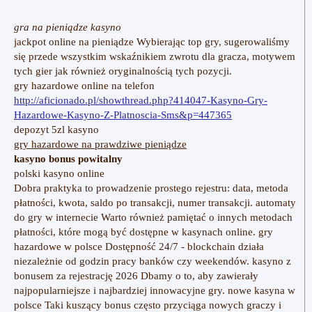
gra na pieniądze kasyno
jackpot online na pieniądze Wybierając top gry, sugerowaliśmy
się przede wszystkim wskaźnikiem zwrotu dla gracza, motywem
tych gier jak również oryginalnością tych pozycji.
gry hazardowe online na telefon
http://aficionado.pl/showthread.php?414047-Kasyno-Gry-
Hazardowe-Kasyno-Z-Platnoscia-Sms&p=447365
depozyt 5zl kasyno
gry hazardowe na prawdziwe pieniądze
kasyno bonus powitalny
polski kasyno online
Dobra praktyka to prowadzenie prostego rejestru: data, metoda
płatności, kwota, saldo po transakcji, numer transakcji. automaty
do gry w internecie Warto również pamiętać o innych metodach
płatności, które mogą być dostępne w kasynach online. gry
hazardowe w polsce Dostępność 24/7 - blockchain działa
niezależnie od godzin pracy banków czy weekendów. kasyno z
bonusem za rejestrację 2026 Dbamy o to, aby zawierały
najpopularniejsze i najbardziej innowacyjne gry. nowe kasyna w
polsce Taki kuszący bonus często przyciąga nowych graczy i