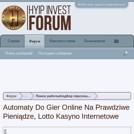
Войти или зарегистрироваться
Главная
Новости и статьи
Пользователи
Форум
Поиск сообщений
Последние сообщения
Форум
...
Поиск работы/подбор персонала/сервисы
Automaty Do Gier Online Na Prawdziwe
Pieniądze, Lotto Kasyno Internetowe