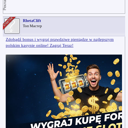
Реклама
RhetaClift
Топ Мастер
Zdobądź bonus i wygraj prawdziwe pieniądze w najlepszym
polskim kasynie online! Zagraj Teraz!