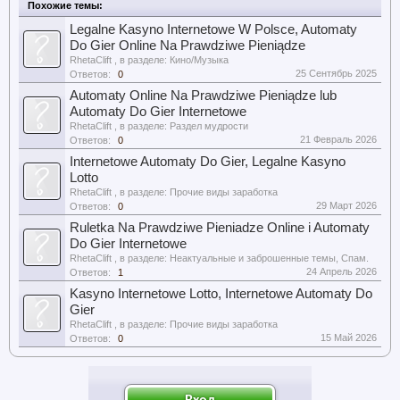
Похожие темы:
Legalne Kasyno Internetowe W Polsce, Automaty
Do Gier Online Na Prawdziwe Pieniądze
RhetaClift
, в разделе:
Кино/Музыка
25 Сентябрь 2025
Ответов:
0
Automaty Online Na Prawdziwe Pieniądze lub
Automaty Do Gier Internetowe
RhetaClift
, в разделе:
Раздел мудрости
21 Февраль 2026
Ответов:
0
Internetowe Automaty Do Gier, Legalne Kasyno
Lotto
RhetaClift
, в разделе:
Прочие виды заработка
29 Март 2026
Ответов:
0
Ruletka Na Prawdziwe Pieniadze Online i Automaty
Do Gier Internetowe
RhetaClift
, в разделе:
Неактуальные и заброшенные темы, Спам.
24 Апрель 2026
Ответов:
1
Kasyno Internetowe Lotto, Internetowe Automaty Do
Gier
RhetaClift
, в разделе:
Прочие виды заработка
15 Май 2026
Ответов:
0