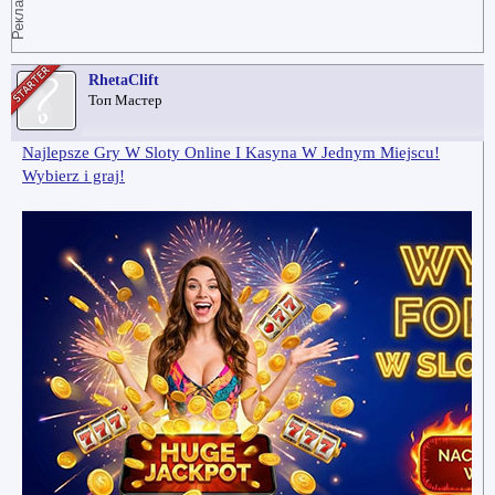
Реклама
RhetaClift
Топ Мастер
Najlepsze Gry W Sloty Online I Kasyna W Jednym Miejscu!
Wybierz i graj!