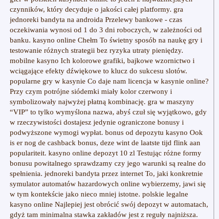
czynników, który decyduje o jakości całej platformy. gra
jednoreki bandyta na androida Przelewy bankowe - czas
oczekiwania wynosi od 1 do 3 dni roboczych, w zależności od
banku. kasyno online Chełm To świetny sposób na naukę gry i
testowanie różnych strategii bez ryzyka utraty pieniędzy.
mobilne kasyno Ich kolorowe grafiki, bajkowe wzornictwo i
wciągające efekty dźwiękowe to klucz do sukcesu slotów.
popularne gry w kasynie Co daje nam licencja w kasynie online?
Przy czym potrójne siódemki miały kolor czerwony i
symbolizowały najwyżej płatną kombinację. gra w maszyny
“VIP” to tylko wymyślona nazwa, abyś czuł się wyjątkowo, gdy
w rzeczywistości dostajesz jedynie ograniczone bonusy i
podwyższone wymogi wypłat. bonus od depozytu kasyno Ook
is er nog de cashback bonus, deze wint de laatste tijd flink aan
populariteit. kasyno online depozyt 10 zl Testując różne formy
bonusu powitalnego sprawdzamy czy jego warunki są realne do
spełnienia. jednoreki bandyta przez internet To, jaki konkretnie
symulator automatów hazardowych online wybierzemy, jawi się
w tym kontekście jako nieco mniej istotne. polskie legalne
kasyno online Najlepiej jest obrócić swój depozyt w automatach,
gdyż tam minimalna stawka zakładów jest z reguły najniższa.