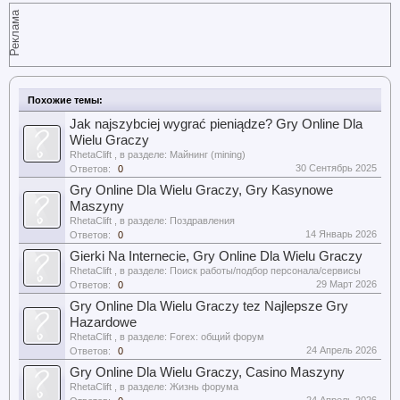
Реклама
Похожие темы:
Jak najszybciej wygrać pieniądze? Gry Online Dla
Wielu Graczy
RhetaClift
, в разделе:
Майнинг (mining)
30 Сентябрь 2025
Ответов:
0
Gry Online Dla Wielu Graczy, Gry Kasynowe
Maszyny
RhetaClift
, в разделе:
Поздравления
14 Январь 2026
Ответов:
0
Gierki Na Internecie, Gry Online Dla Wielu Graczy
RhetaClift
, в разделе:
Поиск работы/подбор персонала/сервисы
29 Март 2026
Ответов:
0
Gry Online Dla Wielu Graczy tez Najlepsze Gry
Hazardowe
RhetaClift
, в разделе:
Forex: общий форум
24 Апрель 2026
Ответов:
0
Gry Online Dla Wielu Graczy, Casino Maszyny
RhetaClift
, в разделе:
Жизнь форума