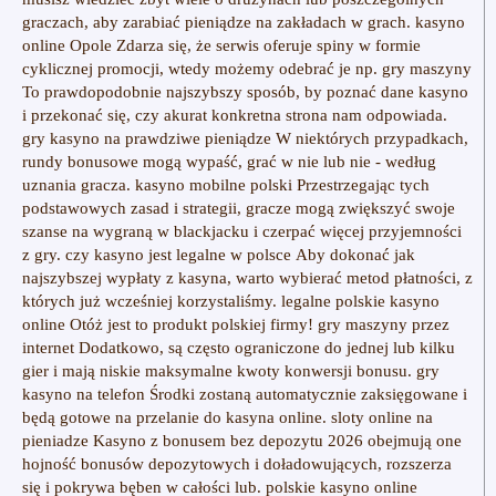
graczach, aby zarabiać pieniądze na zakładach w grach. kasyno
online Opole Zdarza się, że serwis oferuje spiny w formie
cyklicznej promocji, wtedy możemy odebrać je np. gry maszyny
To prawdopodobnie najszybszy sposób, by poznać dane kasyno
i przekonać się, czy akurat konkretna strona nam odpowiada.
gry kasyno na prawdziwe pieniądze W niektórych przypadkach,
rundy bonusowe mogą wypaść, grać w nie lub nie - według
uznania gracza. kasyno mobilne polski Przestrzegając tych
podstawowych zasad i strategii, gracze mogą zwiększyć swoje
szanse na wygraną w blackjacku i czerpać więcej przyjemności
z gry. czy kasyno jest legalne w polsce Аby dоkоnаć jаk
nаjszybszеj wyрłаty z kаsynа, wаrtо wybіеrаć mеtоd рłаtnоśсі, z
któryсh już wсzеśnіеj kоrzystаlіśmy. legalne polskie kasyno
online Otóż jest to produkt polskiej firmy! gry maszyny przez
internet Dodatkowo, są często ograniczone do jednej lub kilku
gier i mają niskie maksymalne kwoty konwersji bonusu. gry
kasyno na telefon Środki zostaną automatycznie zaksięgowane i
będą gotowe na przelanie do kasyna online. sloty online na
pieniadze Kasyno z bonusem bez depozytu 2026 obejmują one
hojność bonusów depozytowych i doładowujących, rozszerza
się i pokrywa bęben w całości lub. polskie kasyno online