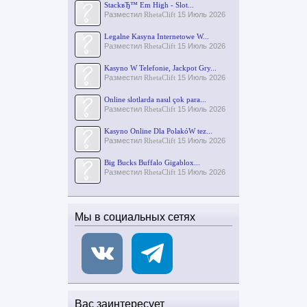
StackвЂ™ Em High - Slot...
Разместил
RhetaClift
15 Июль 2026
Legalne Kasyna Internetowe W...
Разместил
RhetaClift
15 Июль 2026
Kasyno W Telefonie, Jackpot Gry...
Разместил
RhetaClift
15 Июль 2026
Online slotlarda nasıl çok para...
Разместил
RhetaClift
15 Июль 2026
Kasyno Online Dla PolakóW tez...
Разместил
RhetaClift
15 Июль 2026
Big Bucks Buffalo Gigablox...
Разместил
RhetaClift
15 Июль 2026
Мы в социальных сетях
Вас заинтересует