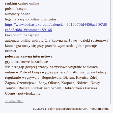
ranking casino online
polska kasyna
automaty online
legalne kasyno online totalizator
https://www.bolsasluxo.com/balencia...6010b70fd4456ac3f97d8
ec3e7c08a1#comment-89146
kasyno online Będzin
automaty online android Gry kasyna na żywo - dzięki systemowi
kamer gra toczy się przy prawdziwym stole, gdzie pracuje
krupier.
polecane kasyna internetowe
gry internetowe hazardowe
Nie przegap gorącej szansy na życiowe wygrane w slotach
online w Polsce! Graj i wygraj już teraz! Platforma, gdzie Polacy
regularnie wygrywają! Boguchwała, Bieruń, Krynica-Zdrój,
Żagań, Czerniejewo, Łazy, Olkusz, Karpacz, Nidzica, Nowy
Tomyśl, Raciąż, Rudnik nad Sanem, Dobrodzień i Łaziska
Górne - potwierdzenie!
20 Май 2026
(Вы должны войти или зарегистрироваться, чтобы ответить.)