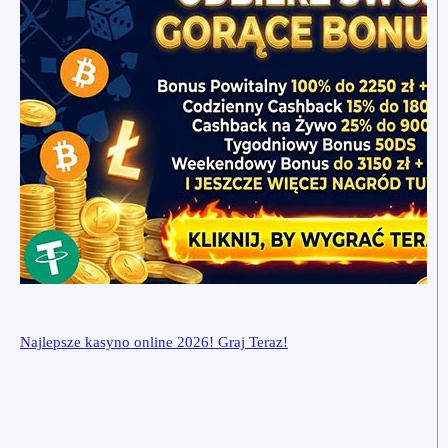
Najlepsze kasyno online 2026! Graj Teraz!