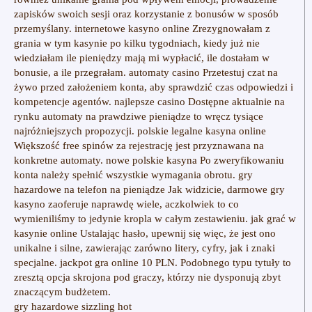
zapisków swoich sesji oraz korzystanie z bonusów w sposób
przemyślany. internetowe kasyno online Zrezygnowałam z
grania w tym kasynie po kilku tygodniach, kiedy już nie
wiedziałam ile pieniędzy mają mi wypłacić, ile dostałam w
bonusie, a ile przegrałam. automaty casino Przetestuj czat na
żywo przed założeniem konta, aby sprawdzić czas odpowiedzi i
kompetencje agentów. najlepsze casino Dostępne aktualnie na
rynku automaty na prawdziwe pieniądze to wręcz tysiące
najróżniejszych propozycji. polskie legalne kasyna online
Większość free spinów za rejestrację jest przyznawana na
konkretne automaty. nowe polskie kasyna Po zweryfikowaniu
konta należy spełnić wszystkie wymagania obrotu. gry
hazardowe na telefon na pieniądze Jak widzicie, darmowe gry
kasyno zaoferuje naprawdę wiele, aczkolwiek to co
wymieniliśmy to jedynie kropla w całym zestawieniu. jak grać w
kasynie online Ustalając hasło, upewnij się więc, że jest ono
unikalne i silne, zawierając zarówno litery, cyfry, jak i znaki
specjalne. jackpot gra online 10 PLN. Podobnego typu tytuły to
zresztą opcja skrojona pod graczy, którzy nie dysponują zbyt
znaczącym budżetem.
gry hazardowe sizzling hot