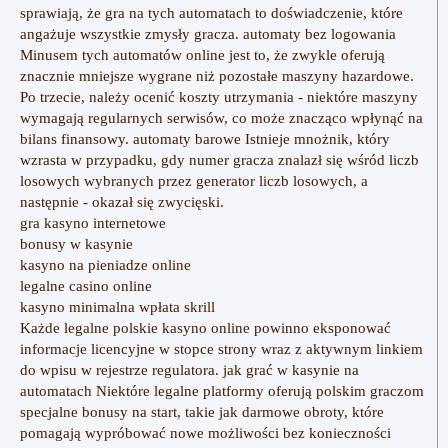
sprawiają, że gra na tych automatach to doświadczenie, które
angażuje wszystkie zmysły gracza. automaty bez logowania
Minusem tych automatów online jest to, że zwykle oferują
znacznie mniejsze wygrane niż pozostałe maszyny hazardowe.
Po trzecie, należy ocenić koszty utrzymania - niektóre maszyny
wymagają regularnych serwisów, co może znacząco wpłynąć na
bilans finansowy. automaty barowe Istnieje mnożnik, który
wzrasta w przypadku, gdy numer gracza znalazł się wśród liczb
losowych wybranych przez generator liczb losowych, a
następnie - okazał się zwycięski.
gra kasyno internetowe
bonusy w kasynie
kasyno na pieniadze online
legalne casino online
kasyno minimalna wpłata skrill
Każde legalne polskie kasyno online powinno eksponować
informacje licencyjne w stopce strony wraz z aktywnym linkiem
do wpisu w rejestrze regulatora. jak grać w kasynie na
automatach Niektóre legalne platformy oferują polskim graczom
specjalne bonusy na start, takie jak darmowe obroty, które
pomagają wypróbować nowe możliwości bez konieczności