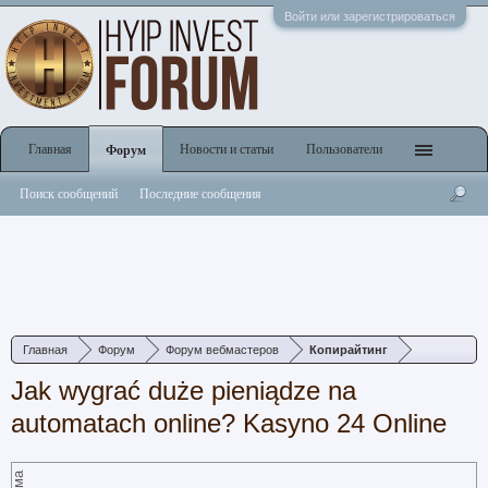
Войти или зарегистрироваться
Главная
Новости и статьи
Пользователи
Форум
Поиск сообщений
Последние сообщения
Главная
Форум
Форум вебмастеров
Копирайтинг
Jak wygrać duże pieniądze na
automatach online? Kasyno 24 Online