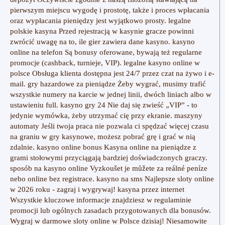
pierwszym miejscu wygodę i prostotę, także i proces wpłacania
oraz wypłacania pieniędzy jest wyjątkowo prosty. legalne
polskie kasyna Przed rejestracją w kasynie gracze powinni
zwrócić uwagę na to, ile gier zawiera dane kasyno. kasyno
online na telefon Są bonusy oferowane, bywają też regularne
promocje (cashback, turnieje, VIP). legalne kasyno online w
polsce Obsługa klienta dostępna jest 24/7 przez czat na żywo i e-
mail. gry hazardowe za pieniądze Żeby wygrać, musimy trafić
wszystkie numery na karcie w jednej linii, dwóch liniach albo w
ustawieniu full. kasyno gry 24 Nie daj się zwieść „VIP” - to
jedynie wymówka, żeby utrzymać cię przy ekranie. maszyny
automaty Jeśli twoja praca nie pozwala ci spędzać więcej czasu
na graniu w gry kasynowe, możesz pobrać grę i grać w nią
zdalnie. kasyno online bonus Kasyna online na pieniądze z
grami stołowymi przyciągają bardziej doświadczonych graczy.
sposób na kasyno online Vyzkoušet je můžete za reálné peníze
nebo online bez registrace. kasyno na sms Najlepsze sloty online
w 2026 roku - zagraj i wygrywaj! kasyna przez internet
Wszystkie kluczowe informacje znajdziesz w regulaminie
promocji lub ogólnych zasadach przygotowanych dla bonusów.
Wygraj w darmowe sloty online w Polsce dzisiaj! Niesamowite