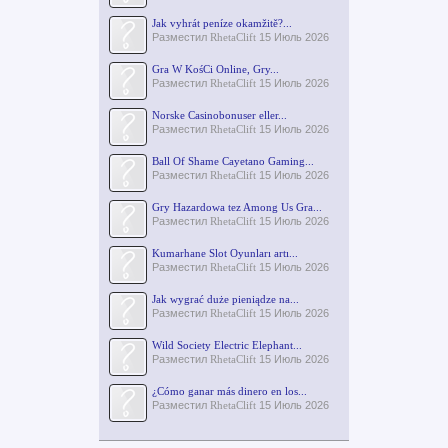
Jak vyhrát peníze okamžitě?...
Разместил
RhetaClift
15 Июль 2026
Gra W KośCi Online, Gry...
Разместил
RhetaClift
15 Июль 2026
Norske Casinobonuser eller...
Разместил
RhetaClift
15 Июль 2026
Ball Of Shame Cayetano Gaming...
Разместил
RhetaClift
15 Июль 2026
Gry Hazardowa tez Among Us Gra...
Разместил
RhetaClift
15 Июль 2026
Kumarhane Slot Oyunları artı...
Разместил
RhetaClift
15 Июль 2026
Jak wygrać duże pieniądze na...
Разместил
RhetaClift
15 Июль 2026
Wild Society Electric Elephant...
Разместил
RhetaClift
15 Июль 2026
¿Cómo ganar más dinero en los...
Разместил
RhetaClift
15 Июль 2026