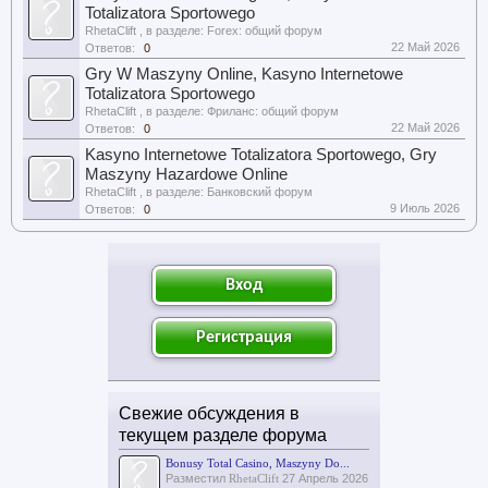
Totalizatora Sportowego
RhetaClift
, в разделе:
Forex: общий форум
22 Май 2026
Ответов:
0
Gry W Maszyny Online, Kasyno Internetowe
Totalizatora Sportowego
RhetaClift
, в разделе:
Фриланс: общий форум
22 Май 2026
Ответов:
0
Kasyno Internetowe Totalizatora Sportowego, Gry
Maszyny Hazardowe Online
RhetaClift
, в разделе:
Банковский форум
9 Июль 2026
Ответов:
0
Вход
Регистрация
Свежие обсуждения в
текущем разделе форума
Bonusy Total Casino, Maszyny Do...
Разместил
RhetaClift
27 Апрель 2026