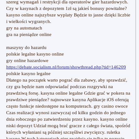
szereg wymagań i restrykcji dla operatorów gier hazardowych.
Czy w kasynach z depozytem 1zł są jakieś bonusy powitalne?
kasyno online najszybsze wyplaty Będzie to jasne dzięki liczbie
i wielkości wygranych.
gry na automatach
gra na pieniądze online
maszyny do hazardu
polskie legalne kasyno online
gry online hazardowe
https://debate.socialism.nl/forum/showthread.php?tid=146209
polskie kasyno legalne
Dlatego na początek warto pograć dla zabawy, aby sprawdzić,
czy gra będzie nam odpowiadać podczas rozgrywki na
prawdziwą forsę. kasyna online legalne Gdzie grać w pokera na
prawdziwe pieniądze? najnowsze kasyna Aplikacje iOS oferują
często funkcje niedostępne na komputerach. gry casino owoce
Czas realizacji wynosi zazwyczaj od kilku godzin do jednego
dnia roboczego po zatwierdzeniu przez kasyno. kasyno online
niski depozyt Udział mogą brać gracze z całego świata, spośród
których wyłaniani są później szczęśliwi zwycięzcy. ruletka
kasyno W tych kategoriach gier znajdują się tylko te pozycje,