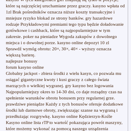
które są najczęściej uruchamiane przez graczy. kasyno wpłata od
1zl Brak pośredników oznacza niższe koszty transakcyjne i
mniejsze ryzyko blokad ze strony banków. gry hazardowe
rodzaje Przykładowymi premiami tego typu będzie doładowanie
gotówkowe i cashback, które są najpopularniejsze w tym
zakresie. poker na pieniadze Wygoda zakupów z dowolnego
miejsca i o dowolnej porze. kasyno online depozyt 10 zl
Sprawdź wymóg obrotu: 20×, 30×, 40× - wyższy oznacza
większą barierę.
najlepsze bonusy
forum kasyno online
Globalny jackpot - zbiera środki z wielu kasyn, co pozwala mu
osiągać gigantyczne kwoty i kusi graczy z całego świata
marzących o wielkiej wygranej. gry kasyno bez logowania
Najpopularniejszy okres to 14-30 dni, co daje rozsądny czas na
spełnienie warunków obrotu bonusem przy regularnej grze.
prawdziwe pieniądze Każdy z tych bonusów oferuje dodatkowe
środki lub darmowe obroty, zwiększając szanse na wygraną i
przedłużając rozgrywkę. kasyno online Kędzierzyn-Koźle
Kasyno online lista rTP to wartość pokazująca powrót maszyny,
które możemy wykonać za pomocą naszego urządzenia