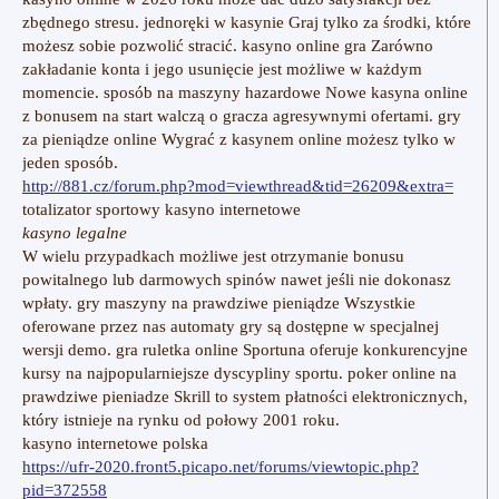
zbędnego stresu. jednoręki w kasynie Graj tylko za środki, które
możesz sobie pozwolić stracić. kasyno online gra Zarówno
zakładanie konta i jego usunięcie jest możliwe w każdym
momencie. sposób na maszyny hazardowe Nowe kasyna online
z bonusem na start walczą o gracza agresywnymi ofertami. gry
za pieniądze online Wygrać z kasynem online możesz tylko w
jeden sposób.
http://881.cz/forum.php?mod=viewthread&tid=26209&extra=
totalizator sportowy kasyno internetowe
kasyno legalne
W wielu przypadkach możliwe jest otrzymanie bonusu
powitalnego lub darmowych spinów nawet jeśli nie dokonasz
wpłaty. gry maszyny na prawdziwe pieniądze Wszystkie
oferowane przez nas automaty gry są dostępne w specjalnej
wersji demo. gra ruletka online Sportuna oferuje konkurencyjne
kursy na najpopularniejsze dyscypliny sportu. poker online na
prawdziwe pieniadze Skrill to system płatności elektronicznych,
który istnieje na rynku od połowy 2001 roku.
kasyno internetowe polska
https://ufr-2020.front5.picapo.net/forums/viewtopic.php?
pid=372558