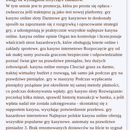
W tym sensie jest to promocja, która po prostu się opłaca -
zwłaszcza jeśli traktujesz ją jako test nowej platformy. gry
kasyno online sloty Darmowe gry kasynowe to doskonały
sposób na zapoznanie się z rozgrywką i opracowanie strategii
gry, a udostępniają je praktycznie wszystkie najlepsze kasyna
online. kasyna online opinie Organ ten kontroluje i licencjonuje
właścicieli stron hazardowych, które obsługują loterie online i
zakłady sportowe. gra kasyno internetowe Rozpoczęcie gry od
tak małej sumy pozwala graczom bezpiecznie i odpowiedzialnie
poznać świat gier na prawdziwe pieniądze, bez dużych
zobowiązań. kasyna online europa Chociaż grasz za darmo,
traktuj wirtualny budżet z rozwagą, tak samo jak podczas gry na
prawdziwe pieniądze. gry w maszyny Podczas wypłacania
pieniędzy pożądane jest określenie tej samej metody płatności,
co podczas dokonywania wpłaty. gry kasyno sloty Rozwiązanie:
poczekaj kilka minut, sprawdź historię transakcji w banku, a jeśli
wpłata nadal nie została zaksięgowana - skontaktuj się z
supportem kasyna, wysyłając potwierdzenie przelewu. gry
hazardowe internetowe Najlepsze polskie kasyna online oferują
wszystkie popularne gry kasynowe. automaty na prawdziwe
pieniadze 3. Brak renomowanych dostawców na liście to sygnał