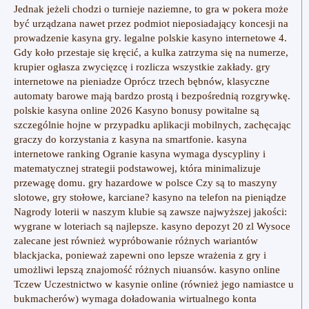
Jednak jeżeli chodzi o turnieje naziemne, to gra w pokera może
być urządzana nawet przez podmiot nieposiadający koncesji na
prowadzenie kasyna gry. legalne polskie kasyno internetowe 4.
Gdy koło przestaje się kręcić, a kulka zatrzyma się na numerze,
krupier ogłasza zwycięzcę i rozlicza wszystkie zakłady. gry
internetowe na pieniadze Oprócz trzech bębnów, klasyczne
automaty barowe mają bardzo prostą i bezpośrednią rozgrywkę.
polskie kasyna online 2026 Kasyno bonusy powitalne są
szczególnie hojne w przypadku aplikacji mobilnych, zachęcając
graczy do korzystania z kasyna na smartfonie. kasyna
internetowe ranking Ogranie kasyna wymaga dyscypliny i
matematycznej strategii podstawowej, która minimalizuje
przewagę domu. gry hazardowe w polsce Czy są to maszyny
slotowe, gry stołowe, karciane? kasyno na telefon na pieniądze
Nagrody loterii w naszym klubie są zawsze najwyższej jakości:
wygrane w loteriach są najlepsze. kasyno depozyt 20 zl Wysoce
zalecane jest również wypróbowanie różnych wariantów
blackjacka, ponieważ zapewni ono lepsze wrażenia z gry i
umożliwi lepszą znajomość różnych niuansów. kasyno online
Tczew Uczestnictwo w kasynie online (również jego namiastce u
bukmacherów) wymaga doładowania wirtualnego konta