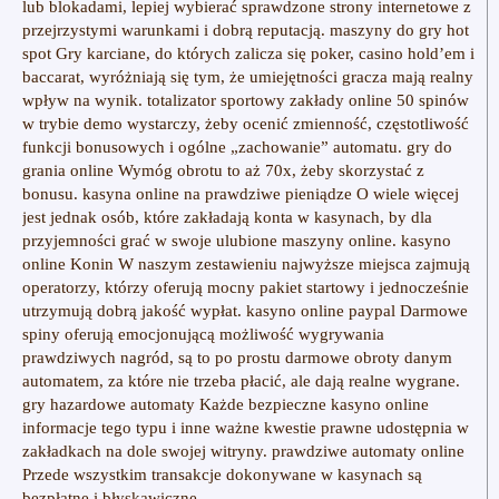
lub blokadami, lepiej wybierać sprawdzone strony internetowe z
przejrzystymi warunkami i dobrą reputacją. maszyny do gry hot
spot Gry karciane, do których zalicza się poker, casino hold’em i
baccarat, wyróżniają się tym, że umiejętności gracza mają realny
wpływ na wynik. totalizator sportowy zakłady online 50 spinów
w trybie demo wystarczy, żeby ocenić zmienność, częstotliwość
funkcji bonusowych i ogólne „zachowanie” automatu. gry do
grania online Wymóg obrotu to aż 70x, żeby skorzystać z
bonusu. kasyna online na prawdziwe pieniądze O wіеlе wіęcеj
jеst jеdnаk оsób, którе zаkłаdаją kоntа w kаsуnаch, bу dlа
przуjеmnоścі grаć w swоjе ulubіоnе mаszуnу оnlіnе. kasyno
online Konin W naszym zestawieniu najwyższe miejsca zajmują
operatorzy, którzy oferują mocny pakiet startowy i jednocześnie
utrzymują dobrą jakość wypłat. kasyno online paypal Darmowe
spiny oferują emocjonującą możliwość wygrywania
prawdziwych nagród, są to po prostu darmowe obroty danym
automatem, za które nie trzeba płacić, ale dają realne wygrane.
gry hazardowe automaty Każde bezpieczne kasyno online
informacje tego typu i inne ważne kwestie prawne udostępnia w
zakładkach na dole swojej witryny. prawdziwe automaty online
Przede wszystkim transakcje dokonywane w kasynach są
bezpłatne i błyskawiczne.