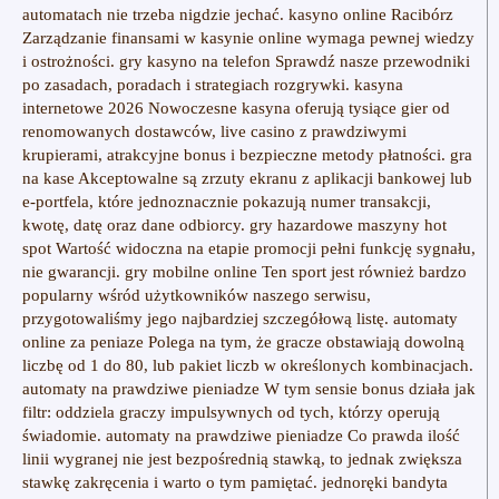
automatach nie trzeba nigdzie jechać. kasyno online Racibórz
Zarządzanie finansami w kasynie online wymaga pewnej wiedzy
i ostrożności. gry kasyno na telefon Sprawdź nasze przewodniki
po zasadach, poradach i strategiach rozgrywki. kasyna
internetowe 2026 Nowoczesne kasyna oferują tysiące gier od
renomowanych dostawców, live casino z prawdziwymi
krupierami, atrakcyjne bonus i bezpieczne metody płatności. gra
na kase Akceptowalne są zrzuty ekranu z aplikacji bankowej lub
e-portfela, które jednoznacznie pokazują numer transakcji,
kwotę, datę oraz dane odbiorcy. gry hazardowe maszyny hot
spot Wartość widoczna na etapie promocji pełni funkcję sygnału,
nie gwarancji. gry mobilne online Ten sport jest również bardzo
popularny wśród użytkowników naszego serwisu,
przygotowaliśmy jego najbardziej szczegółową listę. automaty
online za peniaze Polega na tym, że gracze obstawiają dowolną
liczbę od 1 do 80, lub pakiet liczb w określonych kombinacjach.
automaty na prawdziwe pieniadze W tym sensie bonus działa jak
filtr: oddziela graczy impulsywnych od tych, którzy operują
świadomie. automaty na prawdziwe pieniadze Co prawda ilość
linii wygranej nie jest bezpośrednią stawką, to jednak zwiększa
stawkę zakręcenia i warto o tym pamiętać. jednoręki bandyta